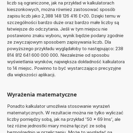
liczb są ograniczone, jak na przykład w kalkulatorach
kieszonkowych, można również zastosować sposób
zapisu liczb jako 2,388 148 126 416 E+20. Dzięki temu w
szczególności bardzo duże oraz bardzo małe liczby są
łatwiejsze do odczytania. Jeśli w tym miejscu nie
postawiono znaku wyboru, wynik będzie podany zgodnie
ze zwyczajowym sposobem zapisywania liczb. Dla
powyższego przykładu wyglądałoby to następująco: 238
814 812 641 600 000 000. Niezależnie od sposobu
wyświetlania wyników, największa dokładność kalkulatora
to 14 miejsc. Powinno to być wystarczająco precyzyjne
dla większości aplikacji.
Wyrażenia matematyczne
Ponadto kalkulator umożliwia stosowanie wyrażeń
matematycznych. W rezultacie można nie tylko wyliczać
liczby pomiędzy sobą, jak na przykład '50 * 69 lms', ale
też różne jednostki miary można łączyć ze sobą
bezpośrednio w przeliczeniu. Może to wyglądać na