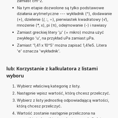
zamiast cm^2.
Na tym etapie dozwolone są tylko podstawowe
działania arytmetyczne --- wykładnik (^), dodawanie
(+), dzielenie (/, :, ÷), pierwiastek kwadratowy (√),
mnożenie (*, x), pi (π), odejmowanie (-) i nawiasy
Zamiast greckiej litery 'µ' (= mikro) można użyć
zwykłego 'u', na przykład uPa zamiast µPa.
Zamiast '1,41 x 10^5' można zapisać 1,41e5. Litera
'e' oznacza 'wykładnik'.
lub: Korzystanie z kalkulatora z listami
wyboru
Wybierz właściwą kategorię z listy.
Następnie wpisz wartość, którą chcesz przeliczyć.
Wybierz z listy jednostkę odpowiadającą wartości,
którą chcesz przeliczyć.
Wartość zostanie następnie przeliczona na