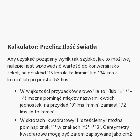
Kalkulator: Przelicz Ilość światła
Aby uzyskać pożądany wynik tak szybko, jak to możliwe,
najlepiej jest wprowadzić wartość do konwersji jako
tekst, na przykład '15 lms ile to lmmin' lub '34 lms a
lmmin' lub po prostu '53 lms':
W większości przypadków słowo 'ile to' (lub '=' / '-
>') można pominąć między nazwami dwóch
jednostek, na przykład '91 lms lmmin' zamiast '72
lms ile to lmmin'.
W skrótach 'kwadratowy' i 'sześcienny' można
pominąć znak '^' w znakach '^2' i '^3'. Centymetry
kwadratowe mogą być zatem zapisywane jako cm2