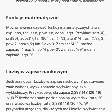
wszystkie jednostki miary dostępne w kalkulatorze.
Funkcje matematyczne
Można również używać funkcji matematycznych atan,
exp, cos, tan, asin, pow, sin, acos i sqrt. Przykład: sqrt(4),
sin(90), acos(1), tan(90°), sin(π/2), atan(1/4), asin(1/2), 3
pow 2, cos(pi/2) lub 2 exp 3. Zamiast '4^3' można
zapisać '4 exp 3' lub '4 pow 3'. Zamiast '√9' można
zapisać 'sqrt 9'.
Liczby w zapisie naukowym
Jeśli przy opcji 'Liczby w zapisie naukowym' postawiono
znak wyboru, wynik zostanie wyświetlony jako
wykładniczy. Przykładowo, dla zapisu 2,388 148 126 416
20
×
10
liczba zostanie podzielona na wykładnik, tutaj 20,
oraz właściwą liczbę, tutaj 2,388 148 126 416. W
przypadku urządzeń, dla których możliwości wyświetlania