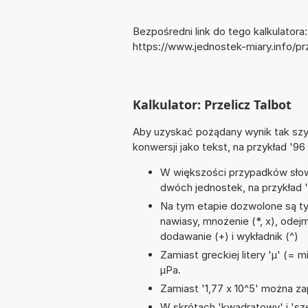
Bezpośredni link do tego kalkulatora:
https://www.jednostek-miary.info/pr
Kalkulator: Przelicz Talbot
Aby uzyskać pożądany wynik tak szyb
konwersji jako tekst, na przykład '96 
W większości przypadków słowo
dwóch jednostek, na przykład '4
Na tym etapie dozwolone są ty
nawiasy, mnożenie (*, x), odejm
dodawanie (+) i wykładnik (^)
Zamiast greckiej litery 'µ' (= 
µPa.
Zamiast '1,77 x 10^5' można zap
W skrótach 'kwadratowy' i 'sze