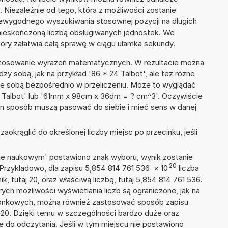
Niezależnie od tego, która z możliwości zostanie
iewygodnego wyszukiwania stosownej pozycji na długich
i nieskończoną liczbą obsługiwanych jednostek. We
tóry załatwia całą sprawę w ciągu ułamka sekundy.
 stosowanie wyrażeń matematycznych. W rezultacie można
dzy sobą, jak na przykład '86 * 24 Talbot', ale też różne
ze sobą bezpośrednio w przeliczeniu. Może to wyglądać
49 Talbot' lub '61mm x 98cm x 36dm = ? cm^3'. Oczywiście
en sposób muszą pasować do siebie i mieć sens w danej
okrąglić do określonej liczby miejsc po przecinku, jeśli
isie naukowym' postawiono znak wyboru, wynik zostanie
20
 Przykładowo, dla zapisu 5,854 814 761 536
×
10
liczba
k, tutaj 20, oraz właściwą liczbę, tutaj 5,854 814 761 536.
ych możliwości wyświetlania liczb są ograniczone, jak na
szonkowych, można również zastosować sposób zapisu
E+20. Dzięki temu w szczególności bardzo duże oraz
ze do odczytania. Jeśli w tym miejscu nie postawiono