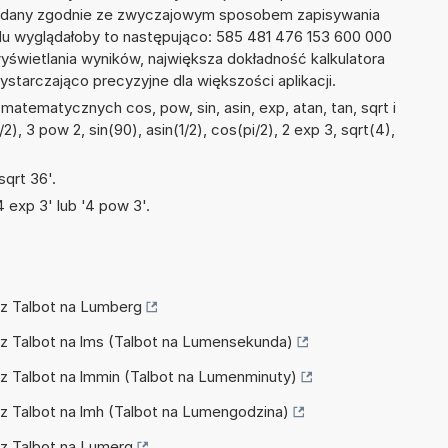
podany zgodnie ze zwyczajowym sposobem zapisywania
du wyglądałoby to następująco: 585 481 476 153 600 000
yświetlania wyników, największa dokładność kalkulatora
ystarczająco precyzyjne dla większości aplikacji.
atematycznych cos, pow, sin, asin, exp, atan, tan, sqrt i
2), 3 pow 2, sin(90), asin(1/2), cos(pi/2), 2 exp 3, sqrt(4),
qrt 36'.
 exp 3' lub '4 pow 3'.
icz Talbot na Lumberg
icz Talbot na lms (Talbot na Lumensekunda)
icz Talbot na lmmin (Talbot na Lumenminuty)
icz Talbot na lmh (Talbot na Lumengodzina)
icz Talbot na Lumerg