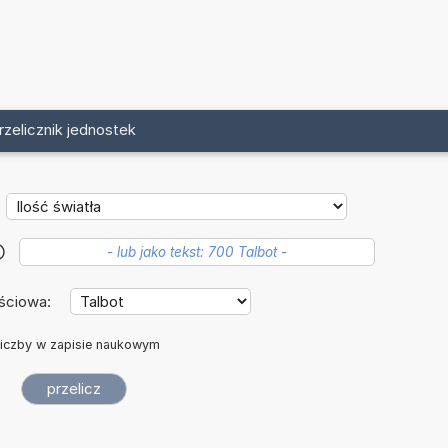
rzelicznik jednostek
?
ściowa:
iczby w zapisie naukowym