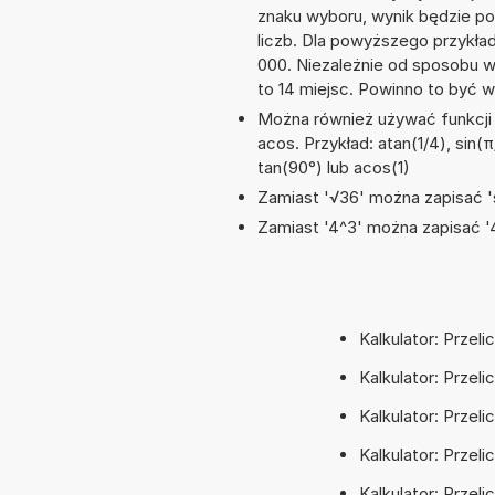
znaku wyboru, wynik będzie 
liczb. Dla powyższego przykła
000. Niezależnie od sposobu w
to 14 miejsc. Powinno to być w
Można również używać funkcji m
acos. Przykład: atan(1/4), sin(π/
tan(90°) lub acos(1)
Zamiast '√36' można zapisać 's
Zamiast '4^3' można zapisać '4
Kalkulator: Przel
Kalkulator: Przel
Kalkulator: Przel
Kalkulator: Przel
Kalkulator: Przel