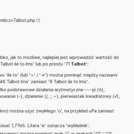
zelicz+Talbot.php
ko, jak to możliwe, najlepiej jest wprowadzić wartość do
Talbot ile to lms' lub po prostu '71
Talbot
':
 'ile to' (lub '=' / '->') można pominąć między nazwami
6 Talbot lms' zamiast '9 Talbot ile to lms'.
lko podstawowe działania arytmetyczne --- pi (π),
owanie (-), dzielenie (/, :, ÷), pierwiastek kwadratowy (√),
mikro) można użyć zwykłego 'u', na przykład uPa zamiast
isać 1,77e5. Litera 'e' oznacza 'wykładnik'.
ścienny' można pominąć znak '^' w znakach '^2' i '^3'.