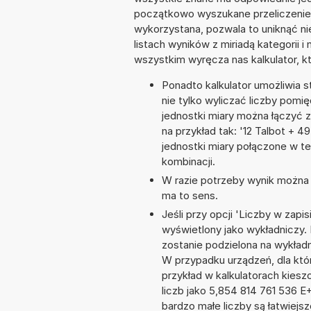
początkowo wyszukane przeliczenie. 
wykorzystana, pozwala to uniknąć n
listach wyników z miriadą kategorii 
wszystkim wyręcza nas kalkulator, k
Ponadto kalkulator umożliwia
nie tylko wyliczać liczby pomię
jednostki miary można łączyć 
na przykład tak: '12 Talbot + 
jednostki miary połączone w t
kombinacji.
W razie potrzeby wynik można za
ma to sens.
Jeśli przy opcji 'Liczby w zap
wyświetlony jako wykładniczy.
zostanie podzielona na wykładni
W przypadku urządzeń, dla któr
przykład w kalkulatorach kie
liczb jako 5,854 814 761 536 
bardzo małe liczby są łatwiejs