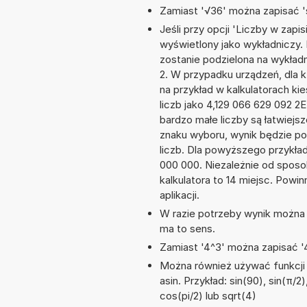
Zamiast '√36' można zapisać 's
Jeśli przy opcji 'Liczby w zap
wyświetlony jako wykładniczy. 
zostanie podzielona na wykładni
2. W przypadku urządzeń, dla k
na przykład w kalkulatorach 
liczb jako 4,129 066 629 092 2
bardzo małe liczby są łatwiejs
znaku wyboru, wynik będzie 
liczb. Dla powyższego przykła
000 000. Niezależnie od sposo
kalkulatora to 14 miejsc. Powi
aplikacji.
W razie potrzeby wynik można za
ma to sens.
Zamiast '4^3' można zapisać '4
Można również używać funkcji m
asin. Przykład: sin(90), sin(π/2)
cos(pi/2) lub sqrt(4)