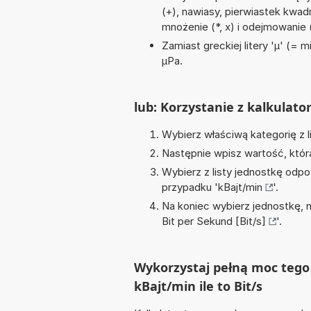
(+), nawiasy, pierwiastek kwadrat
mnożenie (*, x) i odejmowanie 
Zamiast greckiej litery 'µ' (= 
µPa.
lub: Korzystanie z kalkulato
Wybierz właściwą kategorię z l
Następnie wpisz wartość, któr
Wybierz z listy jednostkę odpo
przypadku '
kBajt/min
'.
Na koniec wybierz jednostkę, 
Bit per Sekund [Bit/s]
'.
Wykorzystaj pełną moc tego 
kBajt/min ile to Bit/s