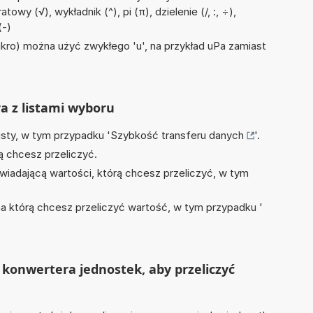
owy (√), wykładnik (^), pi (π), dzielenie (/, :, ÷),
(-)
mikro) można użyć zwykłego 'u', na przykład uPa zamiast
ra z listami wyboru
isty, w tym przypadku '
Szybkość transferu danych
'.
ą chcesz przeliczyć.
wiadającą wartości, którą chcesz przeliczyć, w tym
na którą chcesz przeliczyć wartość, w tym przypadku '
konwertera jednostek, aby przeliczyć