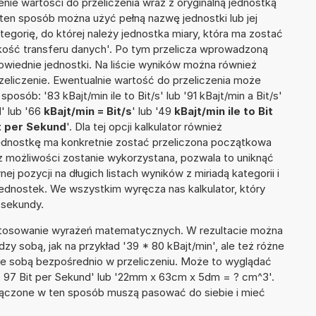
nie wartości do przeliczenia wraz z oryginalną jednostką
W ten sposób można użyć pełną nazwę jednostki lub jej
ategorię, do której należy jednostka miary, która ma zostać
kość transferu danych'. Po tym przelicza wprowadzoną
wiednie jednostki. Na liście wyników można również
liczenie. Ewentualnie wartość do przeliczenia może
sób: '83 kBajt/min ile to Bit/s' lub '91 kBajt/min a Bit/s'
d
' lub '66
kBajt/min = Bit/s
' lub '49
kBajt/min ile to Bit
it per Sekund
'. Dla tej opcji kalkulator również
jednostkę ma konkretnie zostać przeliczona początkowa
 z możliwości zostanie wykorzystana, pozwala to uniknąć
pozycji na długich listach wyników z miriadą kategorii i
ednostek. We wszystkim wyręcza nas kalkulator, który
 sekundy.
 stosowanie wyrażeń matematycznych. W rezultacie można
dzy sobą, jak na przykład '39 * 80 kBajt/min', ale też różne
ze sobą bezpośrednio w przeliczeniu. Może to wyglądać
 + 97 Bit per Sekund' lub '22mm x 63cm x 5dm = ? cm^3'.
łączone w ten sposób muszą pasować do siebie i mieć