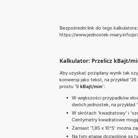
Bezpośredni link do tego kalkulatora:
https://www.jednostek-miary.info/p
Kalkulator: Przelicz kBajt/m
Aby uzyskać pożądany wynik tak szyb
konwersji jako tekst, na przykład '26
prostu '9
kBajt/min
':
W większości przypadków słowo
dwóch jednostek, na przykład 
W skrótach 'kwadratowy' i 'sze
Centymetry kwadratowe mogą 
Zamiast '1,85 x 10^5' można zap
Na tym etapie dozwolone są t