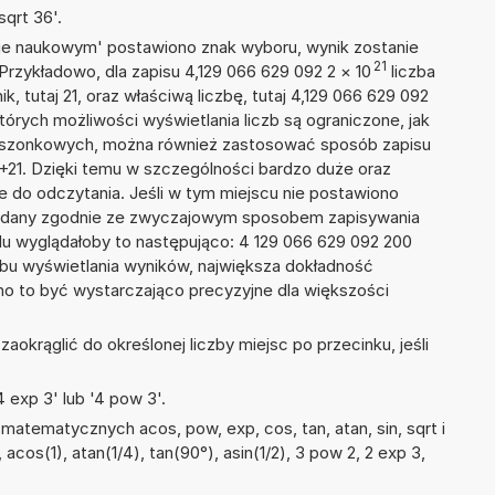
qrt 36'.
isie naukowym' postawiono znak wyboru, wynik zostanie
21
Przykładowo, dla zapisu 4,129 066 629 092 2
×
10
liczba
k, tutaj 21, oraz właściwą liczbę, tutaj 4,129 066 629 092
tórych możliwości wyświetlania liczb są ograniczone, jak
kieszonkowych, można również zastosować sposób zapisu
E+21. Dzięki temu w szczególności bardzo duże oraz
ze do odczytania. Jeśli w tym miejscu nie postawiono
podany zgodnie ze zwyczajowym sposobem zapisywania
du wyglądałoby to następująco: 4 129 066 629 092 200
bu wyświetlania wyników, największa dokładność
nno to być wystarczająco precyzyjne dla większości
okrąglić do określonej liczby miejsc po przecinku, jeśli
 exp 3' lub '4 pow 3'.
atematycznych acos, pow, exp, cos, tan, atan, sin, sqrt i
, acos(1), atan(1/4), tan(90°), asin(1/2), 3 pow 2, 2 exp 3,