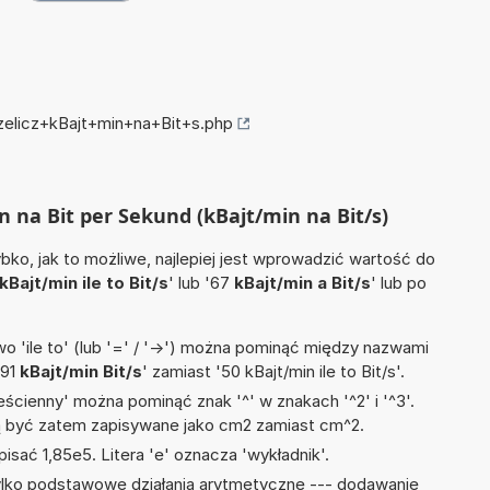
rzelicz+kBajt+min+na+Bit+s.php
in na Bit per Sekund (kBajt/min na Bit/s)
ko, jak to możliwe, najlepiej jest wprowadzić wartość do
kBajt/min ile to Bit/s
' lub '67
kBajt/min a Bit/s
' lub po
 'ile to' (lub '=' / '->') można pominąć między nazwami
'91
kBajt/min Bit/s
' zamiast '50 kBajt/min ile to Bit/s'.
ścienny' można pominąć znak '^' w znakach '^2' i '^3'.
być zatem zapisywane jako cm2 zamiast cm^2.
isać 1,85e5. Litera 'e' oznacza 'wykładnik'.
ylko podstawowe działania arytmetyczne --- dodawanie