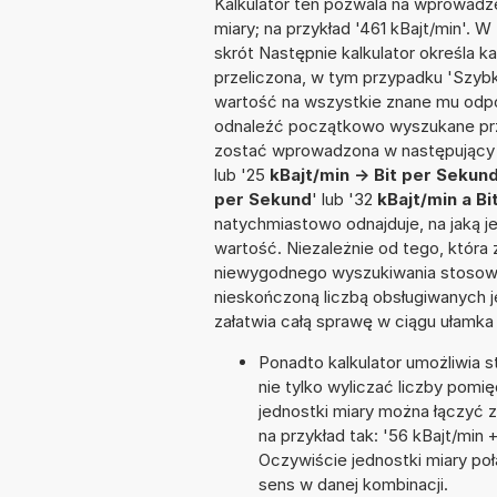
Kalkulator ten pozwala na wprowadze
miary; na przykład '461 kBajt/min'. 
skrót Następnie kalkulator określa k
przeliczona, w tym przypadku 'Szyb
wartość na wszystkie znane mu odpo
odnaleźć początkowo wyszukane prze
zostać wprowadzona w następujący spo
lub '25
kBajt/min -> Bit per Sekun
per Sekund
' lub '32
kBajt/min a B
natychmiastowo odnajduje, na jaką 
wartość. Niezależnie od tego, która
niewygodnego wyszukiwania stosownej 
nieskończoną liczbą obsługiwanych j
załatwia całą sprawę w ciągu ułamka
Ponadto kalkulator umożliwia
nie tylko wyliczać liczby pomię
jednostki miary można łączyć 
na przykład tak: '56 kBajt/min
Oczywiście jednostki miary po
sens w danej kombinacji.