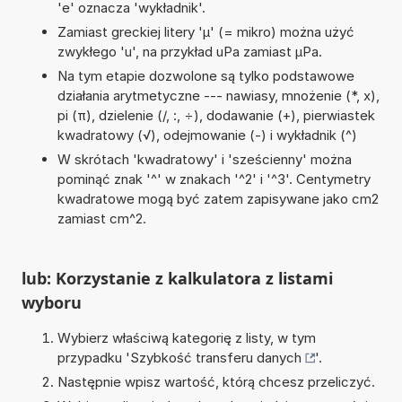
'e' oznacza 'wykładnik'.
Zamiast greckiej litery 'µ' (= mikro) można użyć
zwykłego 'u', na przykład uPa zamiast µPa.
Na tym etapie dozwolone są tylko podstawowe
działania arytmetyczne --- nawiasy, mnożenie (*, x),
pi (π), dzielenie (/, :, ÷), dodawanie (+), pierwiastek
kwadratowy (√), odejmowanie (-) i wykładnik (^)
W skrótach 'kwadratowy' i 'sześcienny' można
pominąć znak '^' w znakach '^2' i '^3'. Centymetry
kwadratowe mogą być zatem zapisywane jako cm2
zamiast cm^2.
lub: Korzystanie z kalkulatora z listami
wyboru
Wybierz właściwą kategorię z listy, w tym
przypadku '
Szybkość transferu danych
'.
Następnie wpisz wartość, którą chcesz przeliczyć.