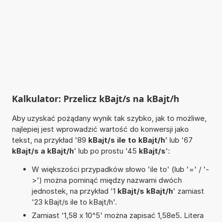
Kalkulator: Przelicz kBajt/s na kBajt/h
Aby uzyskać pożądany wynik tak szybko, jak to możliwe,
najlepiej jest wprowadzić wartość do konwersji jako
tekst, na przykład '89
kBajt/s ile to kBajt/h
' lub '67
kBajt/s a kBajt/h
' lub po prostu '45
kBajt/s
':
W większości przypadków słowo 'ile to' (lub '=' / '-
>') można pominąć między nazwami dwóch
jednostek, na przykład '1
kBajt/s kBajt/h
' zamiast
'23 kBajt/s ile to kBajt/h'.
Zamiast '1,58 x 10^5' można zapisać 1,58e5. Litera