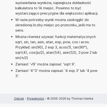
wyświetlania wyników, największa dokładność
kalkulatora to 14 miejsc. Powinno to być
wystarczająco precyzyjne dla większości aplikacji.
W razie potrzeby wynik można zaokrąglić do
określonej liczby miejsc po przecinku, jeśli ma to
sens.
Można również używać funkcji matematycznych
sqrt, sin, tan, asin, atan, exp, pow, cos i acos.
Przykład: sin(90), 2 exp 3, acos(1), tan(90°),
sqrt(4), cos(pi/2), atan(1/4), asin(1/2), 3 pow 2 lub
sin(π/2)
Zamiast '√9' można zapisać 'sqrt 9'.
Zamiast '4^3' można zapisać '4 exp 3' lub '4 pow
3'.
Odcisk
-
Prywatności
- © 2005-2026 by Thomas Hainke