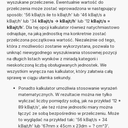
wyszukane przeliczenie. Ewentualnie wartość do
przeliczenia może zostać wprowadzona w następujący
sposób: '56 kBajt/s ile to kBajt/h' lub '46 kBajt/s a
kBajt/h' lub '34
kBajt/s -> kBajt/h
' lub '12
kBajt/s =
kBajt/h
'. Dla tej opcji kalkulator również natychmiastowo
odnajduje, na jaką jednostkę ma konkretnie zostać
przeliczona początkowa wartość. Niezależnie od tego,
która z możliwości zostanie wykorzystana, pozwala to
uniknąć niewygodnego wyszukiwania stosownej pozycji
na długich listach wyników z miriadą kategorii i
nieskończoną liczbą obsługiwanych jednostek. We
wszystkim wyręcza nas kalkulator, który załatwia całą
sprawę w ciągu ułamka sekundy.
Ponadto kalkulator umożliwia stosowanie wyrażeń
matematycznych. W rezultacie można nie tylko
wyliczać liczby pomiędzy sobą, jak na przykład '12 *
89 kBajt/s', ale też różne jednostki miary można
łączyć ze sobą bezpośrednio w przeliczeniu. Może
to wyglądać na przykład tak: '56 kBajt/s + 34
kBajt/h' lub '67mm x 45cm x 23dm = ? cm^3'.