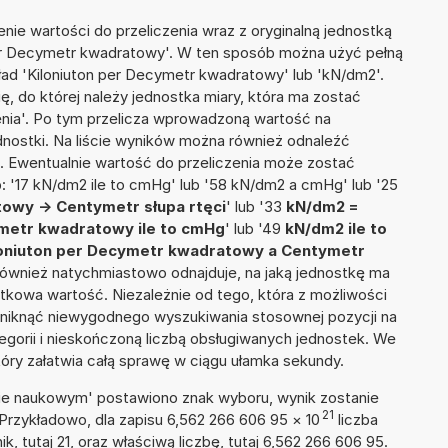
nie wartości do przeliczenia wraz z oryginalną jednostką
 per Decymetr kwadratowy'. W ten sposób można użyć pełną
kład 'Kiloniuton per Decymetr kwadratowy' lub 'kN/dm2'.
ię, do której należy jednostka miary, która ma zostać
enia'. Po tym przelicza wprowadzoną wartość na
nostki. Na liście wyników można również odnaleźć
 Ewentualnie wartość do przeliczenia może zostać
'17 kN/dm2 ile to cmHg' lub '58 kN/dm2 a cmHg' lub '25
owy -> Centymetr słupa rtęci
' lub '33
kN/dm2 =
ymetr kwadratowy ile to cmHg
' lub '49
kN/dm2 ile to
loniuton per Decymetr kwadratowy a Centymetr
or również natychmiastowo odnajduje, na jaką jednostkę ma
tkowa wartość. Niezależnie od tego, która z możliwości
uniknąć niewygodnego wyszukiwania stosownej pozycji na
tegorii i nieskończoną liczbą obsługiwanych jednostek. We
tóry załatwia całą sprawę w ciągu ułamka sekundy.
isie naukowym' postawiono znak wyboru, wynik zostanie
21
 Przykładowo, dla zapisu 6,562 266 606 95
×
10
liczba
k, tutaj 21, oraz właściwą liczbę, tutaj 6,562 266 606 95.