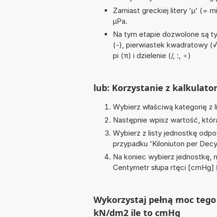
Zamiast greckiej litery 'µ' (= 
µPa.
Na tym etapie dozwolone są t
(-), pierwiastek kwadratowy (√)
pi (π) i dzielenie (/, :, ÷)
lub: Korzystanie z kalkulato
Wybierz właściwą kategorię z l
Następnie wpisz wartość, któr
Wybierz z listy jednostkę odpo
przypadku '
Kiloniuton per De
Na koniec wybierz jednostkę, 
Centymetr słupa rtęci [cmHg]
Wykorzystaj pełną moc tego 
kN/dm2 ile to cmHg