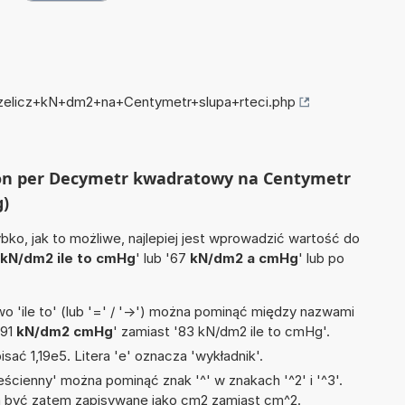
przelicz+kN+dm2+na+Centymetr+slupa+rteci.php
iuton per Decymetr kwadratowy na Centymetr
g)
ko, jak to możliwe, najlepiej jest wprowadzić wartość do
kN/dm2 ile to cmHg
' lub '67
kN/dm2 a cmHg
' lub po
 'ile to' (lub '=' / '->') można pominąć między nazwami
'91
kN/dm2 cmHg
' zamiast '83 kN/dm2 ile to cmHg'.
isać 1,19e5. Litera 'e' oznacza 'wykładnik'.
ścienny' można pominąć znak '^' w znakach '^2' i '^3'.
być zatem zapisywane jako cm2 zamiast cm^2.