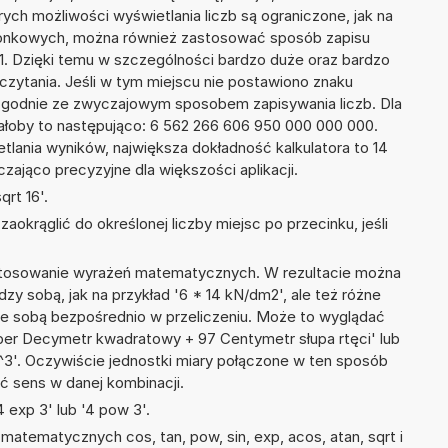
ych możliwości wyświetlania liczb są ograniczone, jak na
szonkowych, można również zastosować sposób zapisu
21. Dzięki temu w szczególności bardzo duże oraz bardzo
dczytania. Jeśli w tym miejscu nie postawiono znaku
zgodnie ze zwyczajowym sposobem zapisywania liczb. Dla
łoby to następująco: 6 562 266 606 950 000 000 000.
tlania wyników, największa dokładność kalkulatora to 14
zająco precyzyjne dla większości aplikacji.
rt 16'.
okrąglić do określonej liczby miejsc po przecinku, jeśli
 stosowanie wyrażeń matematycznych. W rezultacie można
dzy sobą, jak na przykład '6 * 14 kN/dm2', ale też różne
ze sobą bezpośrednio w przeliczeniu. Może to wyglądać
n per Decymetr kwadratowy + 97 Centymetr słupa rtęci' lub
'. Oczywiście jednostki miary połączone w ten sposób
ć sens w danej kombinacji.
 exp 3' lub '4 pow 3'.
atematycznych cos, tan, pow, sin, exp, acos, atan, sqrt i