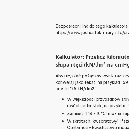
Bezpośredni link do tego kalkulatora:
https://www.jednostek-miary.info/
Kalkulator: Przelicz Kilon
słupa rtęci (kN/dm² na cmH
Aby uzyskać pożądany wynik tak szyb
konwersji jako tekst, na przykład '59
prostu '75
kN/dm2
':
W większości przypadków słowo
dwóch jednostek, na przykład 
Zamiast '1,19 x 10^5' można zap
W skrótach 'kwadratowy' i 'sze
Centymetry kwadratowe mogą 