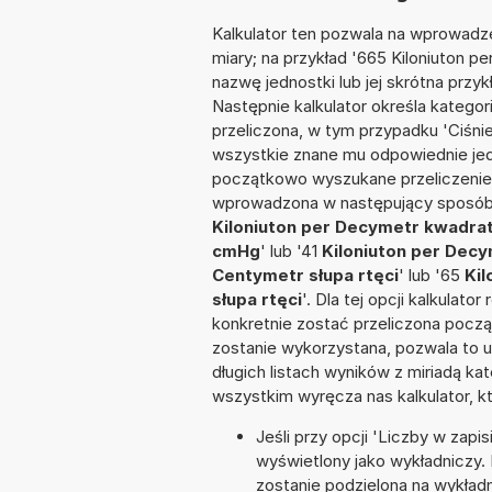
Kalkulator ten pozwala na wprowadze
miary; na przykład '665 Kiloniuton
nazwę jednostki lub jej skrótna przy
Następnie kalkulator określa kategor
przeliczona, w tym przypadku 'Ciśni
wszystkie znane mu odpowiednie jed
początkowo wyszukane przeliczenie.
wprowadzona w następujący sposób: 
Kiloniuton per Decymetr kwadrat
cmHg
' lub '41
Kiloniuton per Dec
Centymetr słupa rtęci
' lub '65
Ki
słupa rtęci
'. Dla tej opcji kalkulat
konkretnie zostać przeliczona począ
zostanie wykorzystana, pozwala to 
długich listach wyników z miriadą ka
wszystkim wyręcza nas kalkulator, k
Jeśli przy opcji 'Liczby w zap
wyświetlony jako wykładniczy.
zostanie podzielona na wykładni