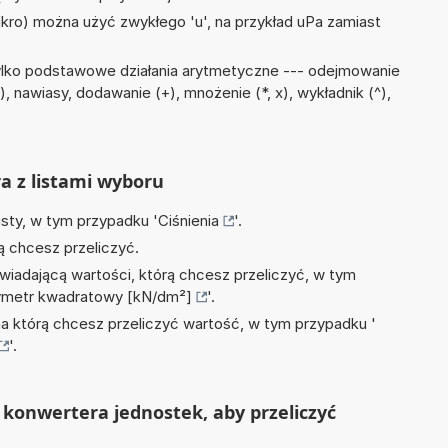
mikro) można użyć zwykłego 'u', na przykład uPa zamiast
ylko podstawowe działania arytmetyczne --- odejmowanie
, nawiasy, dodawanie (+), mnożenie (*, x), wykładnik (^),
ra z listami wyboru
isty, w tym przypadku '
Ciśnienia
'.
ą chcesz przeliczyć.
wiadającą wartości, którą chcesz przeliczyć, w tym
cymetr kwadratowy [kN/dm²]
'.
na którą chcesz przeliczyć wartość, w tym przypadku '
'.
konwertera jednostek, aby przeliczyć