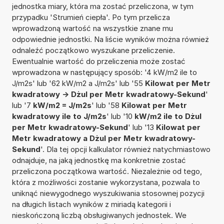
jednostka miary, która ma zostać przeliczona, w tym
przypadku 'Strumień ciepła'. Po tym przelicza
wprowadzoną wartość na wszystkie znane mu
odpowiednie jednostki. Na liście wyników można również
odnaleźć początkowo wyszukane przeliczenie.
Ewentualnie wartość do przeliczenia może zostać
wprowadzona w następujący sposób: '4 kW/m2 ile to
J/m2s' lub '62 kW/m2 a J/m2s' lub '55
Kilowat per Metr
kwadratowy -> Dżul per Metr kwadratowy-Sekund
'
lub '7
kW/m2 = J/m2s
' lub '58
Kilowat per Metr
kwadratowy ile to J/m2s
' lub '10
kW/m2 ile to Dżul
per Metr kwadratowy-Sekund
' lub '13
Kilowat per
Metr kwadratowy a Dżul per Metr kwadratowy-
Sekund
'. Dla tej opcji kalkulator również natychmiastowo
odnajduje, na jaką jednostkę ma konkretnie zostać
przeliczona początkowa wartość. Niezależnie od tego,
która z możliwości zostanie wykorzystana, pozwala to
uniknąć niewygodnego wyszukiwania stosownej pozycji
na długich listach wyników z miriadą kategorii i
nieskończoną liczbą obsługiwanych jednostek. We