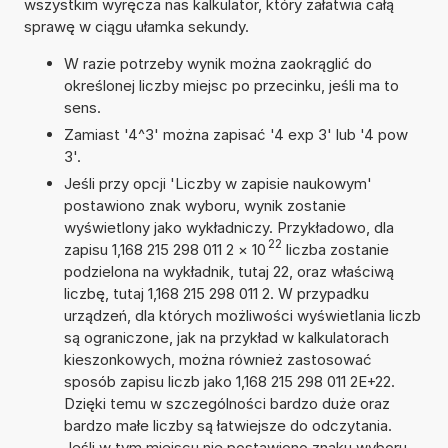
wszystkim wyręcza nas kalkulator, który załatwia całą
sprawę w ciągu ułamka sekundy.
W razie potrzeby wynik można zaokrąglić do
określonej liczby miejsc po przecinku, jeśli ma to
sens.
Zamiast '4^3' można zapisać '4 exp 3' lub '4 pow
3'.
Jeśli przy opcji 'Liczby w zapisie naukowym'
postawiono znak wyboru, wynik zostanie
wyświetlony jako wykładniczy. Przykładowo, dla
22
zapisu 1,168 215 298 011 2
×
10
liczba zostanie
podzielona na wykładnik, tutaj 22, oraz właściwą
liczbę, tutaj 1,168 215 298 011 2. W przypadku
urządzeń, dla których możliwości wyświetlania liczb
są ograniczone, jak na przykład w kalkulatorach
kieszonkowych, można również zastosować
sposób zapisu liczb jako 1,168 215 298 011 2E+22.
Dzięki temu w szczególności bardzo duże oraz
bardzo małe liczby są łatwiejsze do odczytania.
Jeśli w tym miejscu nie postawiono znaku wyboru,