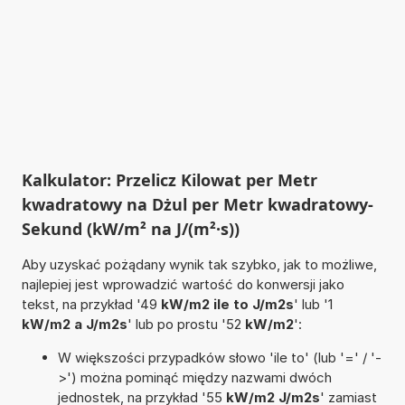
Kalkulator: Przelicz Kilowat per Metr
kwadratowy na Dżul per Metr kwadratowy-
Sekund (kW/m² na J/(m²·s))
Aby uzyskać pożądany wynik tak szybko, jak to możliwe,
najlepiej jest wprowadzić wartość do konwersji jako
tekst, na przykład '49
kW/m2 ile to J/m2s
' lub '1
kW/m2 a J/m2s
' lub po prostu '52
kW/m2
':
W większości przypadków słowo 'ile to' (lub '=' / '-
>') można pominąć między nazwami dwóch
jednostek, na przykład '55
kW/m2 J/m2s
' zamiast