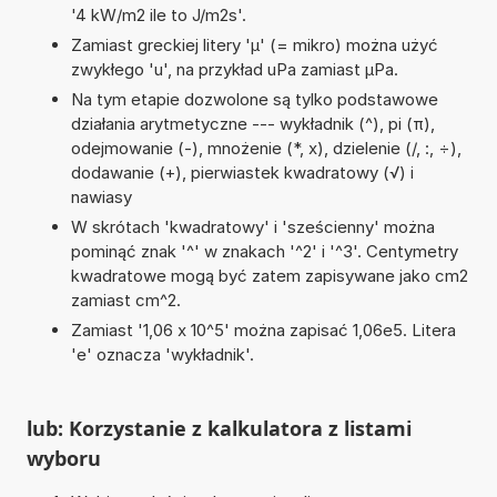
'4 kW/m2 ile to J/m2s'.
Zamiast greckiej litery 'µ' (= mikro) można użyć
zwykłego 'u', na przykład uPa zamiast µPa.
Na tym etapie dozwolone są tylko podstawowe
działania arytmetyczne --- wykładnik (^), pi (π),
odejmowanie (-), mnożenie (*, x), dzielenie (/, :, ÷),
dodawanie (+), pierwiastek kwadratowy (√) i
nawiasy
W skrótach 'kwadratowy' i 'sześcienny' można
pominąć znak '^' w znakach '^2' i '^3'. Centymetry
kwadratowe mogą być zatem zapisywane jako cm2
zamiast cm^2.
Zamiast '1,06 x 10^5' można zapisać 1,06e5. Litera
'e' oznacza 'wykładnik'.
lub: Korzystanie z kalkulatora z listami
wyboru