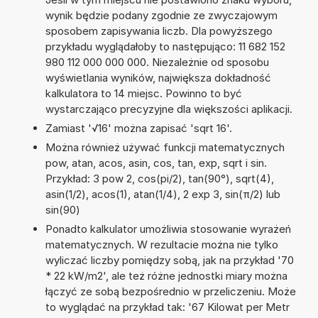
wynik będzie podany zgodnie ze zwyczajowym
sposobem zapisywania liczb. Dla powyższego
przykładu wyglądałoby to następująco: 11 682 152
980 112 000 000 000. Niezależnie od sposobu
wyświetlania wyników, największa dokładność
kalkulatora to 14 miejsc. Powinno to być
wystarczająco precyzyjne dla większości aplikacji.
Zamiast '√16' można zapisać 'sqrt 16'.
Można również używać funkcji matematycznych
pow, atan, acos, asin, cos, tan, exp, sqrt i sin.
Przykład: 3 pow 2, cos(pi/2), tan(90°), sqrt(4),
asin(1/2), acos(1), atan(1/4), 2 exp 3, sin(π/2) lub
sin(90)
Ponadto kalkulator umożliwia stosowanie wyrażeń
matematycznych. W rezultacie można nie tylko
wyliczać liczby pomiędzy sobą, jak na przykład '70
* 22 kW/m2', ale też różne jednostki miary można
łączyć ze sobą bezpośrednio w przeliczeniu. Może
to wyglądać na przykład tak: '67 Kilowat per Metr