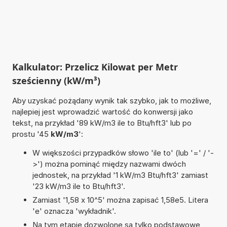
Kalkulator: Przelicz Kilowat per Metr
sześcienny (kW/m³)
Aby uzyskać pożądany wynik tak szybko, jak to możliwe,
najlepiej jest wprowadzić wartość do konwersji jako
tekst, na przykład '89 kW/m3 ile to Btu/hft3' lub po
prostu '45
kW/m3
':
W większości przypadków słowo 'ile to' (lub '=' / '-
>') można pominąć między nazwami dwóch
jednostek, na przykład '1 kW/m3 Btu/hft3' zamiast
'23 kW/m3 ile to Btu/hft3'.
Zamiast '1,58 x 10^5' można zapisać 1,58e5. Litera
'e' oznacza 'wykładnik'.
Na tym etapie dozwolone są tylko podstawowe