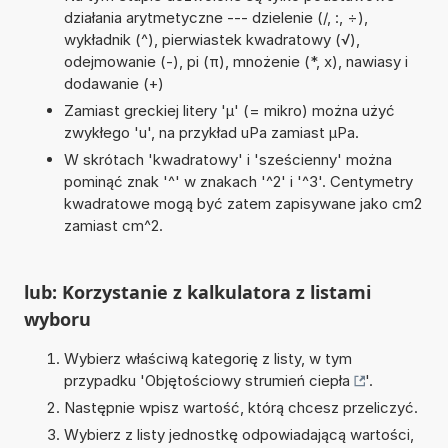
działania arytmetyczne --- dzielenie (/, :, ÷),
wykładnik (^), pierwiastek kwadratowy (√),
odejmowanie (-), pi (π), mnożenie (*, x), nawiasy i
dodawanie (+)
Zamiast greckiej litery 'µ' (= mikro) można użyć
zwykłego 'u', na przykład uPa zamiast µPa.
W skrótach 'kwadratowy' i 'sześcienny' można
pominąć znak '^' w znakach '^2' i '^3'. Centymetry
kwadratowe mogą być zatem zapisywane jako cm2
zamiast cm^2.
lub: Korzystanie z kalkulatora z listami
wyboru
Wybierz właściwą kategorię z listy, w tym
przypadku '
Objętościowy strumień ciepła
'.
Następnie wpisz wartość, którą chcesz przeliczyć.
Wybierz z listy jednostkę odpowiadającą wartości,