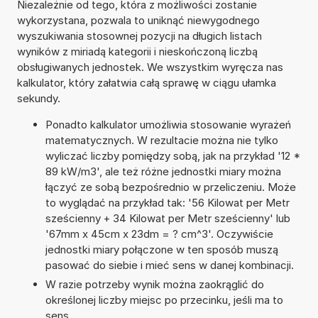
Niezależnie od tego, która z możliwości zostanie
wykorzystana, pozwala to uniknąć niewygodnego
wyszukiwania stosownej pozycji na długich listach
wyników z miriadą kategorii i nieskończoną liczbą
obsługiwanych jednostek. We wszystkim wyręcza nas
kalkulator, który załatwia całą sprawę w ciągu ułamka
sekundy.
Ponadto kalkulator umożliwia stosowanie wyrażeń
matematycznych. W rezultacie można nie tylko
wyliczać liczby pomiędzy sobą, jak na przykład '12 *
89 kW/m3', ale też różne jednostki miary można
łączyć ze sobą bezpośrednio w przeliczeniu. Może
to wyglądać na przykład tak: '56 Kilowat per Metr
sześcienny + 34 Kilowat per Metr sześcienny' lub
'67mm x 45cm x 23dm = ? cm^3'. Oczywiście
jednostki miary połączone w ten sposób muszą
pasować do siebie i mieć sens w danej kombinacji.
W razie potrzeby wynik można zaokrąglić do
określonej liczby miejsc po przecinku, jeśli ma to
sens.