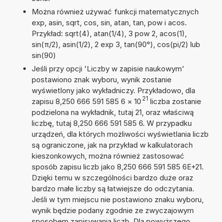
Można również używać funkcji matematycznych
exp, asin, sqrt, cos, sin, atan, tan, pow i acos.
Przykład: sqrt(4), atan(1/4), 3 pow 2, acos(1),
sin(π/2), asin(1/2), 2 exp 3, tan(90°), cos(pi/2) lub
sin(90)
Jeśli przy opcji 'Liczby w zapisie naukowym'
postawiono znak wyboru, wynik zostanie
wyświetlony jako wykładniczy. Przykładowo, dla
21
zapisu 8,250 666 591 585 6
×
10
liczba zostanie
podzielona na wykładnik, tutaj 21, oraz właściwą
liczbę, tutaj 8,250 666 591 585 6. W przypadku
urządzeń, dla których możliwości wyświetlania liczb
są ograniczone, jak na przykład w kalkulatorach
kieszonkowych, można również zastosować
sposób zapisu liczb jako 8,250 666 591 585 6E+21.
Dzięki temu w szczególności bardzo duże oraz
bardzo małe liczby są łatwiejsze do odczytania.
Jeśli w tym miejscu nie postawiono znaku wyboru,
wynik będzie podany zgodnie ze zwyczajowym
sposobem zapisywania liczb. Dla powyższego