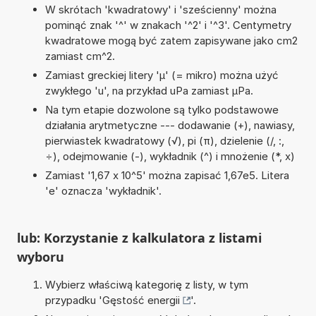
W skrótach 'kwadratowy' i 'sześcienny' można
pominąć znak '^' w znakach '^2' i '^3'. Centymetry
kwadratowe mogą być zatem zapisywane jako cm2
zamiast cm^2.
Zamiast greckiej litery 'µ' (= mikro) można użyć
zwykłego 'u', na przykład uPa zamiast µPa.
Na tym etapie dozwolone są tylko podstawowe
działania arytmetyczne --- dodawanie (+), nawiasy,
pierwiastek kwadratowy (√), pi (π), dzielenie (/, :,
÷), odejmowanie (-), wykładnik (^) i mnożenie (*, x)
Zamiast '1,67 x 10^5' można zapisać 1,67e5. Litera
'e' oznacza 'wykładnik'.
lub: Korzystanie z kalkulatora z listami
wyboru
Wybierz właściwą kategorię z listy, w tym
przypadku '
Gęstość energii
'.