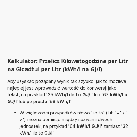
Kalkulator: Przelicz Kilowatogodzina per Litr
na Gigadżul per Litr (kWh/l na GJ/l)
Aby uzyskać pożądany wynik tak szybko, jak to możliwe,
najlepiej jest wprowadzić wartość do konwersji jako
tekst, na przykład '35
kWh/l ile to GJ/l
' lub '67
kWh/l a
GJ/l
' lub po prostu '99
kWh/l
':
W większości przypadków słowo 'ile to' (lub '=' / '-
>') można pominąć między nazwami dwóch
jednostek, na przykład '64
kWh/l GJ/l
' zamiast '32
kWh/l ile to GJ/l'.