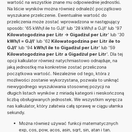
wartość na wszystkie znane mu odpowiednie jednostki.
Na liście wyników można również odnaleźć początkowo
wyszukane przeliczenie. Ewentualnie wartość do
przeliczenia może zostać wprowadzona w następujący
sposób: '65 kWh/l ile to GJ/l' lub '28 kWh/l a GJ/l' lub '97
Kilowatogodzina per Litr -> Gigadżul per Litr
' lub '30
kWh/l = GJ/l
' lub '62
Kilowatogodzina per Litr ile to
GJ/l
' lub '94
kWh/l ile to Gigadżul per Litr
' lub '59
Kilowatogodzina per Litr a Gigadżul per Litr
'. Dla tej
opcji kalkulator również natychmiastowo odnajduje, na
jaką jednostkę ma konkretnie zostać przeliczona
początkowa wartość. Niezależnie od tego, która z
możliwości zostanie wykorzystana, pozwala to uniknąć
niewygodnego wyszukiwania stosownej pozycji na
długich listach wyników z miriadą kategorii i nieskończoną
liczbą obsługiwanych jednostek. We wszystkim wyręcza
nas kalkulator, który załatwia całą sprawę w ciągu ułamka
sekundy.
Można również używać funkcji matematycznych
exp, cos, pow, acos, asin, sqrt, sin, atan i tan.