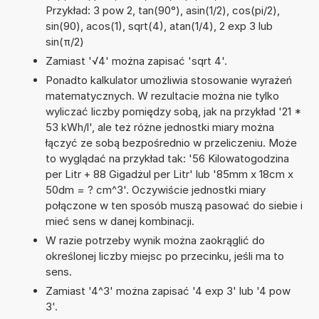
Przykład: 3 pow 2, tan(90°), asin(1/2), cos(pi/2),
sin(90), acos(1), sqrt(4), atan(1/4), 2 exp 3 lub
sin(π/2)
Zamiast '√4' można zapisać 'sqrt 4'.
Ponadto kalkulator umożliwia stosowanie wyrażeń
matematycznych. W rezultacie można nie tylko
wyliczać liczby pomiędzy sobą, jak na przykład '21 *
53 kWh/l', ale też różne jednostki miary można
łączyć ze sobą bezpośrednio w przeliczeniu. Może
to wyglądać na przykład tak: '56 Kilowatogodzina
per Litr + 88 Gigadżul per Litr' lub '85mm x 18cm x
50dm = ? cm^3'. Oczywiście jednostki miary
połączone w ten sposób muszą pasować do siebie i
mieć sens w danej kombinacji.
W razie potrzeby wynik można zaokrąglić do
określonej liczby miejsc po przecinku, jeśli ma to
sens.
Zamiast '4^3' można zapisać '4 exp 3' lub '4 pow
3'.