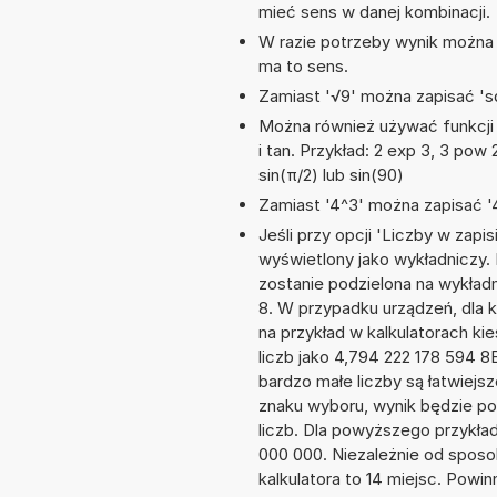
mieć sens w danej kombinacji.
W razie potrzeby wynik można za
ma to sens.
Zamiast '√9' można zapisać 'sq
Można również używać funkcji m
i tan. Przykład: 2 exp 3, 3 pow 2
sin(π/2) lub sin(90)
Zamiast '4^3' można zapisać '4
Jeśli przy opcji 'Liczby w zap
wyświetlony jako wykładniczy. 
zostanie podzielona na wykładni
8. W przypadku urządzeń, dla k
na przykład w kalkulatorach 
liczb jako 4,794 222 178 594 8
bardzo małe liczby są łatwiejs
znaku wyboru, wynik będzie 
liczb. Dla powyższego przykła
000 000. Niezależnie od sposo
kalkulatora to 14 miejsc. Powi