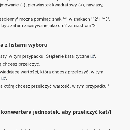
dejmowanie (-), pierwiastek kwadratowy (√), nawiasy,
ścienny' można pominąć znak '^' w znakach '^2' i '^3'.
być zatem zapisywane jako cm2 zamiast cm^2.
ra z listami wyboru
isty, w tym przypadku '
Stężenie katalityczne
'.
ą chcesz przeliczyć.
wiadającą wartości, którą chcesz przeliczyć, w tym
]
'.
na którą chcesz przeliczyć wartość, w tym przypadku '
konwertera jednostek, aby przeliczyć kat/l