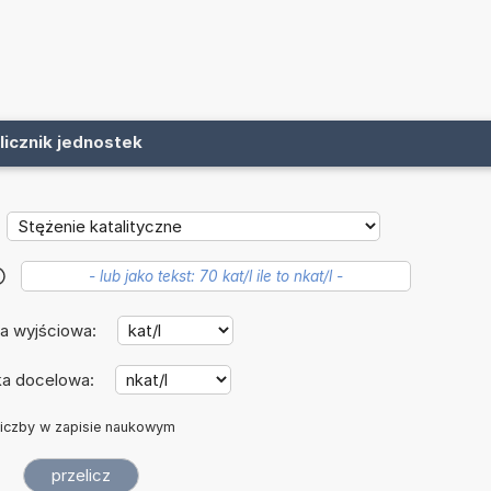
licznik jednostek
?
a wyjściowa:
ka docelowa:
iczby w zapisie naukowym