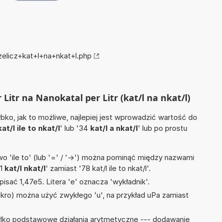
zelicz+kat+l+na+nkat+l.php
r Litr na Nanokatal per Litr (kat/l na nkat/l)
ko, jak to możliwe, najlepiej jest wprowadzić wartość do
kat/l ile to nkat/l
' lub '34
kat/l a nkat/l
' lub po prostu
 'ile to' (lub '=' / '->') można pominąć między nazwami
'1
kat/l nkat/l
' zamiast '78 kat/l ile to nkat/l'.
isać 1,47e5. Litera 'e' oznacza 'wykładnik'.
mikro) można użyć zwykłego 'u', na przykład uPa zamiast
ylko podstawowe działania arytmetyczne --- dodawanie