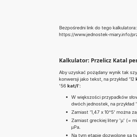
Bezpośredni link do tego kalkulatora:
https://www.jednostek-miary.info/pr
Kalkulator: Przelicz Katal pe
Aby uzyskać pożądany wynik tak szyb
konwersji jako tekst, na przykład '12
'56
kat/l
':
W większości przypadków słowo
dwóch jednostek, na przykład 
Zamiast '1,47 x 10^5' można zap
Zamiast greckiej litery 'µ' (= 
µPa.
Na tym etapie dozwolone są t