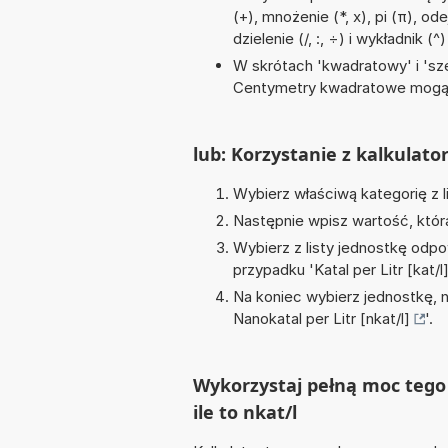
(+), mnożenie (*, x), pi (π), o
dzielenie (/, :, ÷) i wykładnik (^)
W skrótach 'kwadratowy' i 'sze
Centymetry kwadratowe mogą 
lub: Korzystanie z kalkulato
Wybierz właściwą kategorię z l
Następnie wpisz wartość, któr
Wybierz z listy jednostkę odpo
przypadku '
Katal per Litr [kat/l
Na koniec wybierz jednostkę, 
Nanokatal per Litr [nkat/l]
'.
Wykorzystaj pełną moc tego 
ile to nkat/l