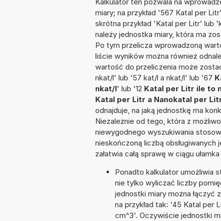
Kalkulator ten pozwala na wprowadze
miary; na przykład '567 Katal per Li
skrótna przykład 'Katal per Litr' lub '
należy jednostka miary, która ma zos
Po tym przelicza wprowadzoną warto
liście wyników można również odnal
wartość do przeliczenia może zostać
nkat/l' lub '57 kat/l a nkat/l' lub '67
K
nkat/l
' lub '12
Katal per Litr ile to 
Katal per Litr a Nanokatal per Lit
odnajduje, na jaką jednostkę ma kon
Niezależnie od tego, która z możliw
niewygodnego wyszukiwania stosownej 
nieskończoną liczbą obsługiwanych j
załatwia całą sprawę w ciągu ułamka
Ponadto kalkulator umożliwia
nie tylko wyliczać liczby pomięd
jednostki miary można łączyć 
na przykład tak: '45 Katal per
cm^3'. Oczywiście jednostki m