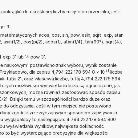
okrąglić do określonej liczby miejsc po przecinku, jeśli
rt 9'.
atematycznych acos, cos, sin, pow, asin, sqrt, exp, atan
, asin(1/2), cos(pi/2), acos(1), atan(1/4), tan(90°), sqrt(4),
 exp 3' lub '4 pow 3'.
isie naukowym' postawiono znak wyboru, wynik zostanie
21
Przykładowo, dla zapisu 4,794 222 178 594 8
×
10
liczba
k, tutaj 21, oraz właściwą liczbę, tutaj 4,794 222 178 594
tórych możliwości wyświetlania liczb są ograniczone, jak
kieszonkowych, można również zastosować sposób zapisu
E+21. Dzięki temu w szczególności bardzo duże oraz
ze do odczytania. Jeśli w tym miejscu nie postawiono
podany zgodnie ze zwyczajowym sposobem zapisywania
du wyglądałoby to następująco: 4 794 222 178 594 800
bu wyświetlania wyników, największa dokładność
nno to być wystarczająco precyzyjne dla większości