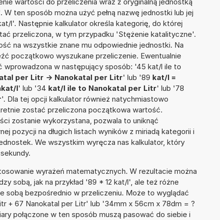
nie wartości do przeliczenia wraz z oryginalną jednostką
tr'. W ten sposób można użyć pełną nazwę jednostki lub jej
kat/l'. Następnie kalkulator określa kategorię, do której
tać przeliczona, w tym przypadku 'Stężenie katalityczne'.
ść na wszystkie znane mu odpowiednie jednostki. Na
eźć początkowo wyszukane przeliczenie. Ewentualnie
 wprowadzona w następujący sposób: '45 kat/l ile to
atal per Litr -> Nanokatal per Litr
' lub '89
kat/l =
nkat/l
' lub '34
kat/l ile to Nanokatal per Litr
' lub '78
r
'. Dla tej opcji kalkulator również natychmiastowo
kretnie zostać przeliczona początkowa wartość.
ości zostanie wykorzystana, pozwala to uniknąć
pozycji na długich listach wyników z miriadą kategorii i
ednostek. We wszystkim wyręcza nas kalkulator, który
 sekundy.
 stosowanie wyrażeń matematycznych. W rezultacie można
zy sobą, jak na przykład '89 * 12 kat/l', ale też różne
ze sobą bezpośrednio w przeliczeniu. Może to wyglądać
 Litr + 67 Nanokatal per Litr' lub '34mm x 56cm x 78dm = ?
iary połączone w ten sposób muszą pasować do siebie i