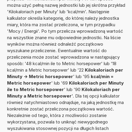
można użyć pełną nazwę jednostki lub jej skrótna przykład
'Kilokaloriach per Minuty' lub 'kcal/min'. Następnie
kalkulator określa kategorię, do której należy jednostka
miary, która ma zostać przeliczona, w tym przypadku
'Mocy / Energii'. Po tym przelicza wprowadzoną wartość
na wszystkie znane mu odpowiednie jednostki. Na liście
wyników można również odnaleźć początkowo
wyszukane przeliczenie. Ewentualnie wartość do
przeliczenia może zostać wprowadzona w następujący
sposób: '48 kcal/min ile to Metric horsepower' lub '18
kcal/min a Metric horsepower' lub '22
Kilokaloriach per
Minuty -> Metric horsepower
' lub '95
kcal/min =
Metric horsepower
' lub '69
Kilokaloriach per Minuty
ile to Metric horsepower
' lub '90
Kilokaloriach per
Minuty a Metric horsepower
'. Dla tej opcji kalkulator
również natychmiastowo odnajduje, na jaką jednostkę ma
konkretnie zostać przeliczona początkowa wartość.
Niezależnie od tego, która z możliwości zostanie
wykorzystana, pozwala to uniknąć niewygodnego
wyszukiwania stosownej pozycji na długich listach