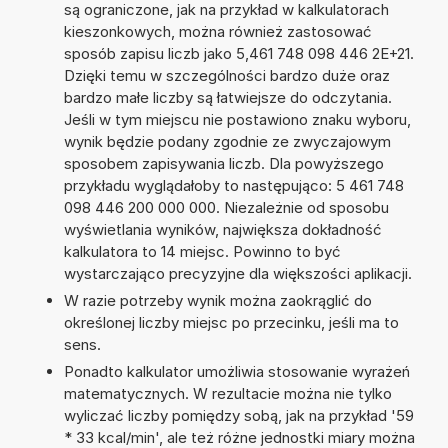
są ograniczone, jak na przykład w kalkulatorach
kieszonkowych, można również zastosować
sposób zapisu liczb jako 5,461 748 098 446 2E+21.
Dzięki temu w szczególności bardzo duże oraz
bardzo małe liczby są łatwiejsze do odczytania.
Jeśli w tym miejscu nie postawiono znaku wyboru,
wynik będzie podany zgodnie ze zwyczajowym
sposobem zapisywania liczb. Dla powyższego
przykładu wyglądałoby to następująco: 5 461 748
098 446 200 000 000. Niezależnie od sposobu
wyświetlania wyników, największa dokładność
kalkulatora to 14 miejsc. Powinno to być
wystarczająco precyzyjne dla większości aplikacji.
W razie potrzeby wynik można zaokrąglić do
określonej liczby miejsc po przecinku, jeśli ma to
sens.
Ponadto kalkulator umożliwia stosowanie wyrażeń
matematycznych. W rezultacie można nie tylko
wyliczać liczby pomiędzy sobą, jak na przykład '59
* 33 kcal/min', ale też różne jednostki miary można