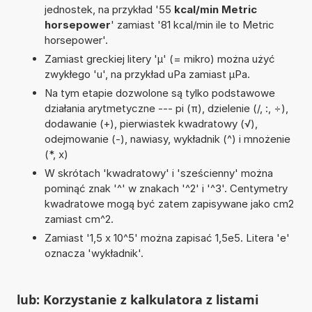
jednostek, na przykład '55
kcal/min Metric
horsepower
' zamiast '81 kcal/min ile to Metric
horsepower'.
Zamiast greckiej litery 'µ' (= mikro) można użyć
zwykłego 'u', na przykład uPa zamiast µPa.
Na tym etapie dozwolone są tylko podstawowe
działania arytmetyczne --- pi (π), dzielenie (/, :, ÷),
dodawanie (+), pierwiastek kwadratowy (√),
odejmowanie (-), nawiasy, wykładnik (^) i mnożenie
(*, x)
W skrótach 'kwadratowy' i 'sześcienny' można
pominąć znak '^' w znakach '^2' i '^3'. Centymetry
kwadratowe mogą być zatem zapisywane jako cm2
zamiast cm^2.
Zamiast '1,5 x 10^5' można zapisać 1,5e5. Litera 'e'
oznacza 'wykładnik'.
lub: Korzystanie z kalkulatora z listami