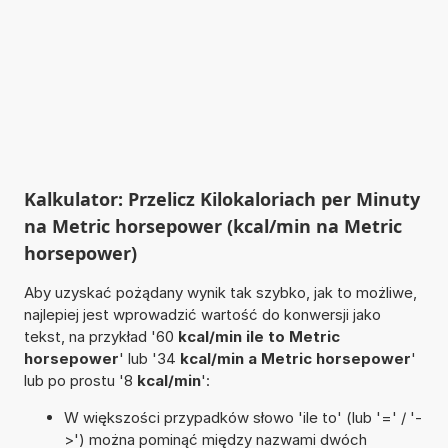
Kalkulator: Przelicz Kilokaloriach per Minuty
na Metric horsepower (kcal/min na Metric
horsepower)
Aby uzyskać pożądany wynik tak szybko, jak to możliwe,
najlepiej jest wprowadzić wartość do konwersji jako
tekst, na przykład '60
kcal/min ile to Metric
horsepower
' lub '34
kcal/min a Metric horsepower
'
lub po prostu '8
kcal/min
':
W większości przypadków słowo 'ile to' (lub '=' / '-
>') można pominąć między nazwami dwóch