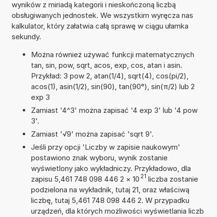
wyników z miriadą kategorii i nieskończoną liczbą
obsługiwanych jednostek. We wszystkim wyręcza nas
kalkulator, który załatwia całą sprawę w ciągu ułamka
sekundy.
Można również używać funkcji matematycznych
tan, sin, pow, sqrt, acos, exp, cos, atan i asin.
Przykład: 3 pow 2, atan(1/4), sqrt(4), cos(pi/2),
acos(1), asin(1/2), sin(90), tan(90°), sin(π/2) lub 2
exp 3
Zamiast '4^3' można zapisać '4 exp 3' lub '4 pow
3'.
Zamiast '√9' można zapisać 'sqrt 9'.
Jeśli przy opcji 'Liczby w zapisie naukowym'
postawiono znak wyboru, wynik zostanie
wyświetlony jako wykładniczy. Przykładowo, dla
21
zapisu 5,461 748 098 446 2
×
10
liczba zostanie
podzielona na wykładnik, tutaj 21, oraz właściwą
liczbę, tutaj 5,461 748 098 446 2. W przypadku
urządzeń, dla których możliwości wyświetlania liczb