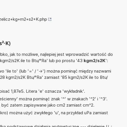
przelicz+kg+m2+s2+K.php
s²·K)
ko, jak to możliwe, najlepiej jest wprowadzić wartość do
 kgm2/s2K ile to Btu/°Ra' lub po prostu '43
kgm2/s2K
':
 'ile to' (lub '=' / '->') można pominąć między nazwami
'28 kgm2/s2K Btu/°Ra' zamiast '85 kgm2/s2K ile to Btu/
isać 1,87e5. Litera 'e' oznacza 'wykładnik'.
ścienny' można pominąć znak '^' w znakach '^2' i '^3'.
być zatem zapisywane jako cm2 zamiast cm^2.
mikro) można użyć zwykłego 'u', na przykład uPa zamiast
ko podstawowe działania arytmetyczne --- dzielenie (/, :,