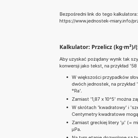
Bezpośredni link do tego kalkulatora:
https://www.jednostek-miary.info/
Kalkulator: Przelicz (kg·m²)/(
Aby uzyskać pożądany wynik tak szyb
konwersji jako tekst, na przykład '58
W większości przypadków słowo
dwóch jednostek, na przykład 
°Ra'.
Zamiast '1,87 x 10^5' można zap
W skrótach 'kwadratowy' i 'sze
Centymetry kwadratowe mogą 
Zamiast greckiej litery 'µ' (= 
µPa.
Na tym etapie dozwolone są tyl