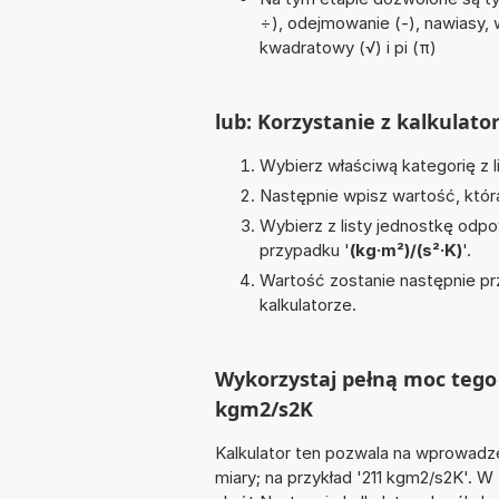
÷), odejmowanie (-), nawiasy, w
kwadratowy (√) i pi (π)
lub: Korzystanie z kalkulato
Wybierz właściwą kategorię z l
Następnie wpisz wartość, któr
Wybierz z listy jednostkę odpo
przypadku '
(kg·m²)/(s²·K)
'.
Wartość zostanie następnie pr
kalkulatorze.
Wykorzystaj pełną moc tego 
kgm2/s2K
Kalkulator ten pozwala na wprowadze
miary; na przykład '211 kgm2/s2K'. W