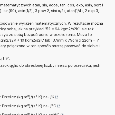
atematycznych atan, sin, acos, tan, cos, exp, asin, sqrt i
, sin(90), asin(1/2), 3 pow 2, sin(π/2), atan(1/4), 2 exp 3,
 stosowanie wyrażeń matematycznych. W rezultacie można
dzy sobą, jak na przykład '52 * 94 kgm2/s2K', ale też
ączyć ze sobą bezpośrednio w przeliczeniu. Może to
 kgm2/s2K + 10 kgm2/s2K' lub '37mm x 79cm x 22dm = ?
iary połączone w ten sposób muszą pasować do siebie i
rt 9'.
okrąglić do określonej liczby miejsc po przecinku, jeśli
: Przelicz (kg·m²)/(s²·K) na J/K
: Przelicz (kg·m²)/(s²·K) na J/°C
: Przelicz (kg·m²)/(s²·K) na cal/°C