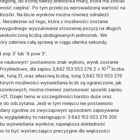
ategorię, do której należy jednostka miary, która ma zostać
mność cieplna'. Po tym przelicza wprowadzoną wartość na
nostki. Na liście wyników można również odnaleźć
Niezależnie od tego, która z możliwości zostanie
iewygodnego wyszukiwania stosownej pozycji na długich
i nieskończoną liczbą obsługiwanych jednostek. We
tóry załatwia całą sprawę w ciągu ułamka sekundy.
 exp 3' lub '4 pow 3'.
isie naukowym' postawiono znak wyboru, wynik zostanie
21
Przykładowo, dla zapisu 3,642 153 053 276 2
×
10
liczba
k, tutaj 21, oraz właściwą liczbę, tutaj 3,642 153 053 276
tórych możliwości wyświetlania liczb są ograniczone, jak
kieszonkowych, można również zastosować sposób zapisu
E+21. Dzięki temu w szczególności bardzo duże oraz
ze do odczytania. Jeśli w tym miejscu nie postawiono
podany zgodnie ze zwyczajowym sposobem zapisywania
du wyglądałoby to następująco: 3 642 153 053 276 200
bu wyświetlania wyników, największa dokładność
nno to być wystarczająco precyzyjne dla większości