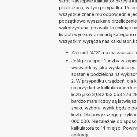
skrót Następnie kalkulator określa k
przeliczona, w tym przypadku 'Poje
wszystkie znane mu odpowiednie jed
początkowo wyszukane przeliczenie. 
wykorzystana, pozwala to uniknąć n
listach wyników z miriadą kategorii 
wszystkim wyręcza nas kalkulator, k
Zamiast '4^3' można zapisać '4
Jeśli przy opcji 'Liczby w zap
wyświetlony jako wykładniczy. 
zostanie podzielona na wykładni
2. W przypadku urządzeń, dla k
na przykład w kalkulatorach 
liczb jako 3,642 153 053 276 2
bardzo małe liczby są łatwiejs
znaku wyboru, wynik będzie 
liczb. Dla powyższego przykła
000 000. Niezależnie od sposo
kalkulatora to 14 miejsc. Powi
aplikacji.