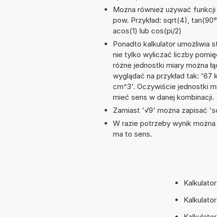
Można również używać funkcji m
pow. Przykład: sqrt(4), tan(90°)
acos(1) lub cos(pi/2)
Ponadto kalkulator umożliwia
nie tylko wyliczać liczby pomię
różne jednostki miary można ł
wyglądać na przykład tak: '67
cm^3'. Oczywiście jednostki m
mieć sens w danej kombinacji.
Zamiast '√9' można zapisać 'sq
W razie potrzeby wynik można za
ma to sens.
Kalkulator
Kalkulator
Kalkulator