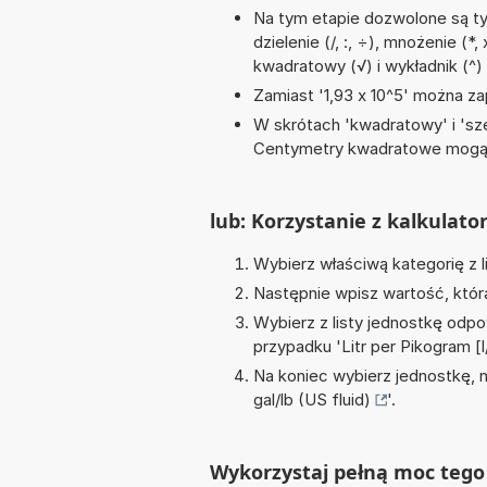
Na tym etapie dozwolone są ty
dzielenie (/, :, ÷), mnożenie (*
kwadratowy (√) i wykładnik (^)
Zamiast '1,93 x 10^5' można zap
W skrótach 'kwadratowy' i 'sze
Centymetry kwadratowe mogą 
lub: Korzystanie z kalkulato
Wybierz właściwą kategorię z l
Następnie wpisz wartość, któr
Wybierz z listy jednostkę odpo
przypadku '
Litr per Pikogram [
Na koniec wybierz jednostkę, 
gal/lb (US fluid)
'.
Wykorzystaj pełną moc tego 