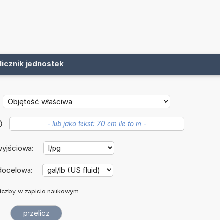
licznik jednostek
?
wyjściowa:
docelowa:
iczby w zapisie naukowym