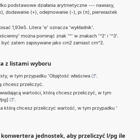
lko podstawowe działania arytmetyczne --- nawiasy,
, x), dodawanie (+), odejmowanie (-), pi (π), pierwiastek
isać 1,93e5. Litera 'e' oznacza 'wykładnik'.
ścienny' można pominąć znak '^' w znakach '^2' i '^3'.
być zatem zapisywane jako cm2 zamiast cm^2.
ra z listami wyboru
isty, w tym przypadku '
Objętość właściwa
'.
ą chcesz przeliczyć.
wiadającą wartości, którą chcesz przeliczyć, w tym
l/pg]
'.
na którą chcesz przeliczyć wartość, w tym przypadku '
konwertera jednostek, aby przeliczyć l/pg ile