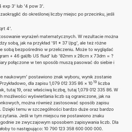
 exp 3' lub '4 pow 3'.
okrąglić do określonej liczby miejsc po przecinku, jeśli
rt 4'.
 stosowanie wyrażeń matematycznych. W rezultacie można
zy sobą, jak na przykład '91 * 37 l/pg', ale też różne
ze sobą bezpośrednio w przeliczeniu. Może to wyglądać
kogram + 46 gal/lb US fluid' lub '82mm x 28cm x 73dm = ?
iary połączone w ten sposób muszą pasować do siebie i
isie naukowym' postawiono znak wyboru, wynik zostanie
19
Przykładowo, dla zapisu 1,079 012 335 86
×
10
liczba
k, tutaj 19, oraz właściwą liczbę, tutaj 1,079 012 335 86. W
h możliwości wyświetlania liczb są ograniczone, jak na
szonkowych, można również zastosować sposób zapisu
9. Dzięki temu w szczególności bardzo duże oraz bardzo
dczytania. Jeśli w tym miejscu nie postawiono znaku
zgodnie ze zwyczajowym sposobem zapisywania liczb. Dla
łoby to następująco: 10 790 123 358 600 000 000.