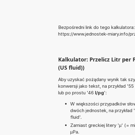
Bezpośredni link do tego kalkulatora:
https://www.jednostek-miary.info/p
Kalkulator: Przelicz Litr per 
(US fluid))
Aby uzyskać pożądany wynik tak szyb
konwersji jako tekst, na przykład '55
lub po prostu '46
l/pg
':
W większości przypadków słowo
dwóch jednostek, na przykład 
fluid'.
Zamiast greckiej litery 'µ' (= 
µPa.