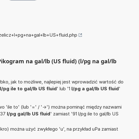
rzelicz+l+pg+na+gal+lb+US+fluid.php
Pikogram na gal/lb (US fluid) (l/pg na gal/lb
ko, jak to możliwe, najlepiej jest wprowadzić wartość do
l/pg ile to gal/lb US fluid
' lub '1
l/pg a gal/lb US fluid
'
 'ile to' (lub '=' / '->') można pominąć między nazwami
'37
l/pg gal/lb US fluid
' zamiast '91 l/pg ile to gal/lb US
mikro) można użyć zwykłego 'u', na przykład uPa zamiast