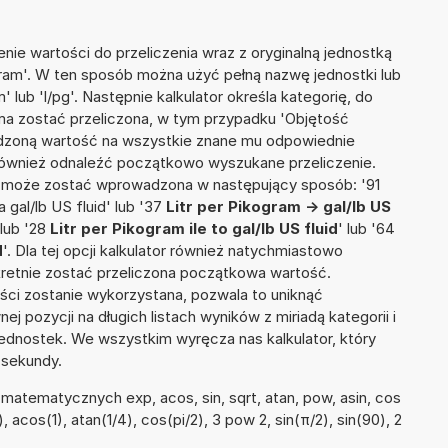
nie wartości do przeliczenia wraz z oryginalną jednostką
ogram'. W ten sposób można użyć pełną nazwę jednostki lub
m' lub 'l/pg'. Następnie kalkulator określa kategorię, do
a ma zostać przeliczona, w tym przypadku 'Objętość
adzoną wartość na wszystkie znane mu odpowiednie
 również odnaleźć początkowo wyszukane przeliczenie.
a może zostać wprowadzona w następujący sposób: '91
 a gal/lb US fluid' lub '37
Litr per Pikogram -> gal/lb US
 lub '28
Litr per Pikogram ile to gal/lb US fluid
' lub '64
d
'. Dla tej opcji kalkulator również natychmiastowo
kretnie zostać przeliczona początkowa wartość.
ości zostanie wykorzystana, pozwala to uniknąć
pozycji na długich listach wyników z miriadą kategorii i
ednostek. We wszystkim wyręcza nas kalkulator, który
 sekundy.
atematycznych exp, acos, sin, sqrt, atan, pow, asin, cos
2), acos(1), atan(1/4), cos(pi/2), 3 pow 2, sin(π/2), sin(90), 2