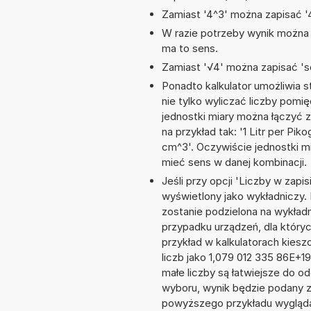
Zamiast '4^3' można zapisać '4
W razie potrzeby wynik można za
ma to sens.
Zamiast '√4' można zapisać 'sq
Ponadto kalkulator umożliwia
nie tylko wyliczać liczby pomięd
jednostki miary można łączyć 
na przykład tak: '1 Litr per Pi
cm^3'. Oczywiście jednostki m
mieć sens w danej kombinacji.
Jeśli przy opcji 'Liczby w zap
wyświetlony jako wykładniczy. 
zostanie podzielona na wykładni
przypadku urządzeń, dla któryc
przykład w kalkulatorach kie
liczb jako 1,079 012 335 86E+1
małe liczby są łatwiejsze do o
wyboru, wynik będzie podany 
powyższego przykładu wygląda