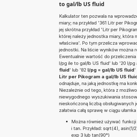
to gal/lb US fluid
Kalkulator ten pozwala na wprowadze
miary; na przykład '361 Litr per Pik
jej skrótna przykład 'Litr per Pikogra
której należy jednostka miary, któr
właściwa'. Po tym przelicza wprow
jednostki. Na liście wyników można
Ewentualnie wartość do przeliczeni
l/pg ile to gal/lb US fluid' lub '20 l/pg
fluid
' lub '82
l/pg = gal/lb US fluid
'
Litr per Pikogram a gal/lb US flui
odnajduje, na jaką jednostkę ma kon
Niezależnie od tego, która z możliw
niewygodnego wyszukiwania stosownej 
nieskończoną liczbą obsługiwanych j
załatwia całą sprawę w ciągu ułamka
Można również używać funkcji m
i tan. Przykład: sqrt(4), asin(1/
exp 3 lub tan(90°)