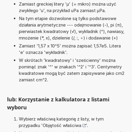
Zamiast greckiej litery 'µ' (= mikro) można użyć
zwykłego 'u', na przykład uPa zamiast µPa.
Na tym etapie dozwolone są tylko podstawowe
działania arytmetyczne --- odejmowanie (-), pi (π),
pierwiastek kwadratowy (√), wykładnik (^), nawiasy,
mnożenie (*, x), dzielenie (/, :, ÷) i dodawanie (+)
Zamiast '1,57 x 10^5' można zapisać 1,57e5. Litera
'e' oznacza 'wykładnik'.
W skrótach 'kwadratowy' i 'sześcienny' można
pominąć znak '^' w znakach '^2' i '^3'. Centymetry
kwadratowe mogą być zatem zapisywane jako cm2
zamiast cm^2.
lub: Korzystanie z kalkulatora z listami
wyboru
Wybierz właściwą kategorię z listy, w tym
przypadku '
Objętość właściwa
'.