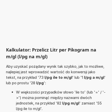
Kalkulator: Przelicz Litr per Pikogram na
m/gl (l/pg na m/gl)
Aby uzyskać pożądany wynik tak szybko, jak to możliwe,
najlepiej jest wprowadzić wartość do konwersji jako
tekst, na przykład '73
l/pg ile to m/gl
' lub '1
l/pg a m/gl
'
lub po prostu '28
l/pg
':
W większości przypadków słowo 'ile to' (lub '=' / '-
>') można pominąć między nazwami dwóch
jednostek, na przykład '82
l/pg m/gl
' zamiast '55
l/pg ile to m/gl'.