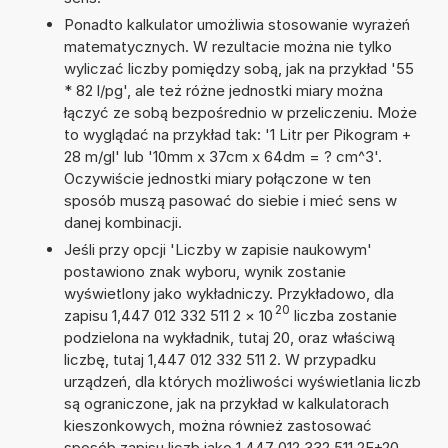
Ponadto kalkulator umożliwia stosowanie wyrażeń
matematycznych. W rezultacie można nie tylko
wyliczać liczby pomiędzy sobą, jak na przykład '55
* 82 l/pg', ale też różne jednostki miary można
łączyć ze sobą bezpośrednio w przeliczeniu. Może
to wyglądać na przykład tak: '1 Litr per Pikogram +
28 m/gl' lub '10mm x 37cm x 64dm = ? cm^3'.
Oczywiście jednostki miary połączone w ten
sposób muszą pasować do siebie i mieć sens w
danej kombinacji.
Jeśli przy opcji 'Liczby w zapisie naukowym'
postawiono znak wyboru, wynik zostanie
wyświetlony jako wykładniczy. Przykładowo, dla
20
zapisu 1,447 012 332 511 2
×
10
liczba zostanie
podzielona na wykładnik, tutaj 20, oraz właściwą
liczbę, tutaj 1,447 012 332 511 2. W przypadku
urządzeń, dla których możliwości wyświetlania liczb
są ograniczone, jak na przykład w kalkulatorach
kieszonkowych, można również zastosować
sposób zapisu liczb jako 1,447 012 332 511 2E+20.