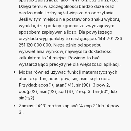
Dzięki temu w szczególności bardzo duże oraz
bardzo małe liczby są łatwiejsze do odczytania.
Jeśli w tym miejscu nie postawiono znaku wyboru,
wynik będzie podany zgodnie ze zwyczajowym
sposobem zapisywania liczb. Dla powyższego
przykładu wyglądałoby to następująco: 144 701 233
251 120 000 000. Niezależnie od sposobu
wyświetlania wyników, największa dokładność
kalkulatora to 14 miejsc. Powinno to być
wystarczająco precyzyjne dla większości aplikacji.
Można również używać funkcji matematycznych
atan, exp, tan, acos, pow, sin, asin, sqrt i cos.
Przykład: acos(1), atan(1/4), sin(90), 3 pow 2,
cos(pi/2), asin(1/2), sqrt(4), 2 exp 3, tan(90°) lub
sin(π/2)
Zamiast '4^3' można zapisać '4 exp 3' lub '4 pow
3'.