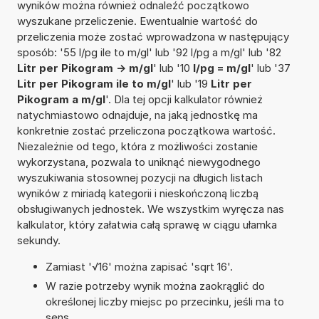
wyników można również odnaleźć początkowo
wyszukane przeliczenie. Ewentualnie wartość do
przeliczenia może zostać wprowadzona w następujący
sposób: '55 l/pg ile to m/gl' lub '92 l/pg a m/gl' lub '82
Litr per Pikogram -> m/gl
' lub '10
l/pg = m/gl
' lub '37
Litr per Pikogram ile to m/gl
' lub '19
Litr per
Pikogram a m/gl
'. Dla tej opcji kalkulator również
natychmiastowo odnajduje, na jaką jednostkę ma
konkretnie zostać przeliczona początkowa wartość.
Niezależnie od tego, która z możliwości zostanie
wykorzystana, pozwala to uniknąć niewygodnego
wyszukiwania stosownej pozycji na długich listach
wyników z miriadą kategorii i nieskończoną liczbą
obsługiwanych jednostek. We wszystkim wyręcza nas
kalkulator, który załatwia całą sprawę w ciągu ułamka
sekundy.
Zamiast '√16' można zapisać 'sqrt 16'.
W razie potrzeby wynik można zaokrąglić do
określonej liczby miejsc po przecinku, jeśli ma to
sens.