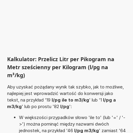
Kalkulator: Przelicz Litr per Pikogram na
Metr sześcienny per Kilogram (l/pg na
m³/kg)
Aby uzyskać pożądany wynik tak szybko, jak to możliwe,
najlepiej jest wprowadzić wartość do konwersji jako
tekst, na przykład '19
l/pg ile to m3/kg
' lub '1
l/pg a
m3/kg
' lub po prostu '82
l/pg
':
W większości przypadków słowo 'ile to' (lub '=' / '-
>') można pominąć między nazwami dwóch
jednostek, na przykład '46
l/pg m3/kg
' zamiast '64