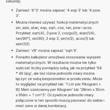
sekundy.
Zamiast '4^3' można zapisać '4 exp 3' lub '4 pow
3'.
Można również używać funkcji matematycznych
sin, asin, atan, exp, sqrt, cos, tan, pow i acos.
Przykład: sqrt(4), 3 pow 2, cos(pi/2), atan(1/4),
tan(90°), sin(90), 2 exp 3, sin(π/2), acos(1) lub
asin(1/2)
Zamiast '√9' można zapisać 'sqrt 9'.
Ponadto kalkulator umożliwia stosowanie wyrażeń
matematycznych. W rezultacie można nie tylko
wyliczać liczby pomiędzy sobą, jak na przykład '64
* 46 l/pg', ale też różne jednostki miary można
łączyć ze sobą bezpośrednio w przeliczeniu. Może
to wyglądać na przykład tak: '1 Litr per Pikogram +
82 Metr sześcienny per Kilogram' lub '28mm x 10cm
x 91dm = ? cm^3'. Oczywiście jednostki miary
połączone w ten sposób muszą pasować do siebie i
mieć sens w danej kombinacji.