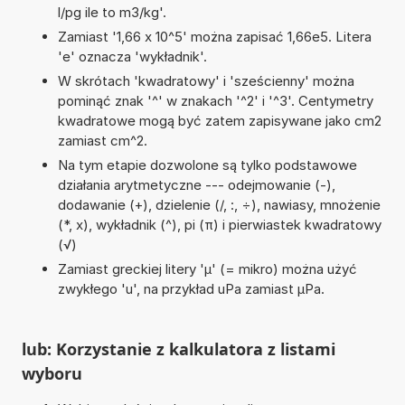
l/pg ile to m3/kg'.
Zamiast '1,66 x 10^5' można zapisać 1,66e5. Litera
'e' oznacza 'wykładnik'.
W skrótach 'kwadratowy' i 'sześcienny' można
pominąć znak '^' w znakach '^2' i '^3'. Centymetry
kwadratowe mogą być zatem zapisywane jako cm2
zamiast cm^2.
Na tym etapie dozwolone są tylko podstawowe
działania arytmetyczne --- odejmowanie (-),
dodawanie (+), dzielenie (/, :, ÷), nawiasy, mnożenie
(*, x), wykładnik (^), pi (π) i pierwiastek kwadratowy
(√)
Zamiast greckiej litery 'µ' (= mikro) można użyć
zwykłego 'u', na przykład uPa zamiast µPa.
lub: Korzystanie z kalkulatora z listami
wyboru