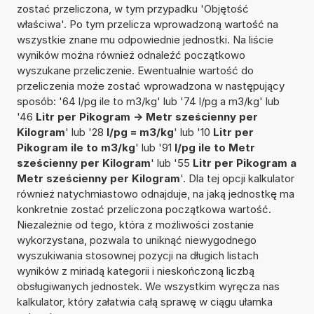
zostać przeliczona, w tym przypadku 'Objętość
właściwa'. Po tym przelicza wprowadzoną wartość na
wszystkie znane mu odpowiednie jednostki. Na liście
wyników można również odnaleźć początkowo
wyszukane przeliczenie. Ewentualnie wartość do
przeliczenia może zostać wprowadzona w następujący
sposób: '64 l/pg ile to m3/kg' lub '74 l/pg a m3/kg' lub
'46
Litr per Pikogram -> Metr sześcienny per
Kilogram
' lub '28
l/pg = m3/kg
' lub '10
Litr per
Pikogram ile to m3/kg
' lub '91
l/pg ile to Metr
sześcienny per Kilogram
' lub '55
Litr per Pikogram a
Metr sześcienny per Kilogram
'. Dla tej opcji kalkulator
również natychmiastowo odnajduje, na jaką jednostkę ma
konkretnie zostać przeliczona początkowa wartość.
Niezależnie od tego, która z możliwości zostanie
wykorzystana, pozwala to uniknąć niewygodnego
wyszukiwania stosownej pozycji na długich listach
wyników z miriadą kategorii i nieskończoną liczbą
obsługiwanych jednostek. We wszystkim wyręcza nas
kalkulator, który załatwia całą sprawę w ciągu ułamka