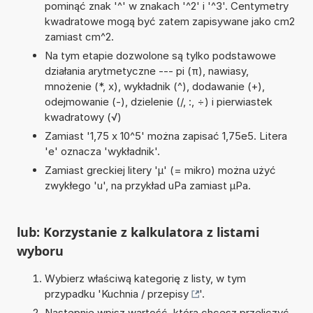
pominąć znak '^' w znakach '^2' i '^3'. Centymetry
kwadratowe mogą być zatem zapisywane jako cm2
zamiast cm^2.
Na tym etapie dozwolone są tylko podstawowe
działania arytmetyczne --- pi (π), nawiasy,
mnożenie (*, x), wykładnik (^), dodawanie (+),
odejmowanie (-), dzielenie (/, :, ÷) i pierwiastek
kwadratowy (√)
Zamiast '1,75 x 10^5' można zapisać 1,75e5. Litera
'e' oznacza 'wykładnik'.
Zamiast greckiej litery 'µ' (= mikro) można użyć
zwykłego 'u', na przykład uPa zamiast µPa.
lub: Korzystanie z kalkulatora z listami
wyboru
Wybierz właściwą kategorię z listy, w tym
przypadku '
Kuchnia / przepisy
'.
Następnie wpisz wartość, którą chcesz przeliczyć.