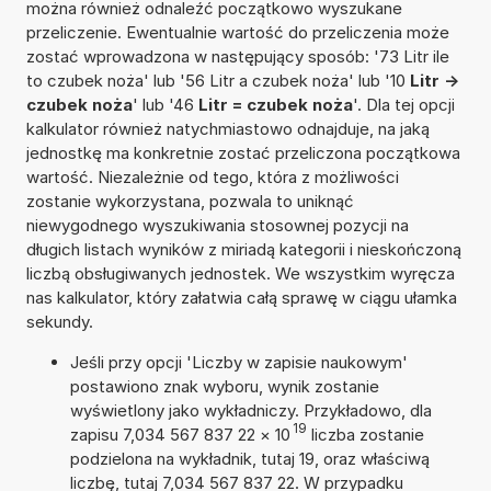
można również odnaleźć początkowo wyszukane
przeliczenie. Ewentualnie wartość do przeliczenia może
zostać wprowadzona w następujący sposób: '73 Litr ile
to czubek noża' lub '56 Litr a czubek noża' lub '10
Litr ->
czubek noża
' lub '46
Litr = czubek noża
'. Dla tej opcji
kalkulator również natychmiastowo odnajduje, na jaką
jednostkę ma konkretnie zostać przeliczona początkowa
wartość. Niezależnie od tego, która z możliwości
zostanie wykorzystana, pozwala to uniknąć
niewygodnego wyszukiwania stosownej pozycji na
długich listach wyników z miriadą kategorii i nieskończoną
liczbą obsługiwanych jednostek. We wszystkim wyręcza
nas kalkulator, który załatwia całą sprawę w ciągu ułamka
sekundy.
Jeśli przy opcji 'Liczby w zapisie naukowym'
postawiono znak wyboru, wynik zostanie
wyświetlony jako wykładniczy. Przykładowo, dla
19
zapisu 7,034 567 837 22
×
10
liczba zostanie
podzielona na wykładnik, tutaj 19, oraz właściwą
liczbę, tutaj 7,034 567 837 22. W przypadku