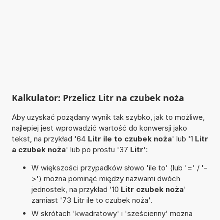
Kalkulator: Przelicz Litr na czubek noża
Aby uzyskać pożądany wynik tak szybko, jak to możliwe,
najlepiej jest wprowadzić wartość do konwersji jako
tekst, na przykład '64
Litr ile to czubek noża
' lub '1
Litr
a czubek noża
' lub po prostu '37
Litr
':
W większości przypadków słowo 'ile to' (lub '=' / '-
>') można pominąć między nazwami dwóch
jednostek, na przykład '10
Litr czubek noża
'
zamiast '73 Litr ile to czubek noża'.
W skrótach 'kwadratowy' i 'sześcienny' można