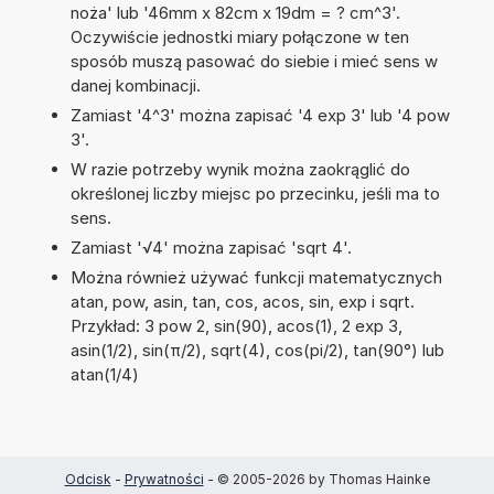
noża' lub '46mm x 82cm x 19dm = ? cm^3'.
Oczywiście jednostki miary połączone w ten
sposób muszą pasować do siebie i mieć sens w
danej kombinacji.
Zamiast '4^3' można zapisać '4 exp 3' lub '4 pow
3'.
W razie potrzeby wynik można zaokrąglić do
określonej liczby miejsc po przecinku, jeśli ma to
sens.
Zamiast '√4' można zapisać 'sqrt 4'.
Można również używać funkcji matematycznych
atan, pow, asin, tan, cos, acos, sin, exp i sqrt.
Przykład: 3 pow 2, sin(90), acos(1), 2 exp 3,
asin(1/2), sin(π/2), sqrt(4), cos(pi/2), tan(90°) lub
atan(1/4)
Odcisk
-
Prywatności
- © 2005-2026 by Thomas Hainke