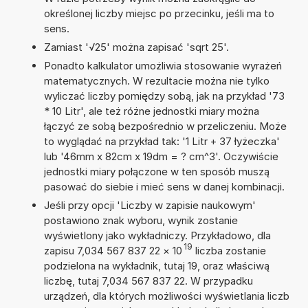
określonej liczby miejsc po przecinku, jeśli ma to
sens.
Zamiast '√25' można zapisać 'sqrt 25'.
Ponadto kalkulator umożliwia stosowanie wyrażeń
matematycznych. W rezultacie można nie tylko
wyliczać liczby pomiędzy sobą, jak na przykład '73
* 10 Litr', ale też różne jednostki miary można
łączyć ze sobą bezpośrednio w przeliczeniu. Może
to wyglądać na przykład tak: '1 Litr + 37 łyżeczka'
lub '46mm x 82cm x 19dm = ? cm^3'. Oczywiście
jednostki miary połączone w ten sposób muszą
pasować do siebie i mieć sens w danej kombinacji.
Jeśli przy opcji 'Liczby w zapisie naukowym'
postawiono znak wyboru, wynik zostanie
wyświetlony jako wykładniczy. Przykładowo, dla
19
zapisu 7,034 567 837 22
×
10
liczba zostanie
podzielona na wykładnik, tutaj 19, oraz właściwą
liczbę, tutaj 7,034 567 837 22. W przypadku
urządzeń, dla których możliwości wyświetlania liczb