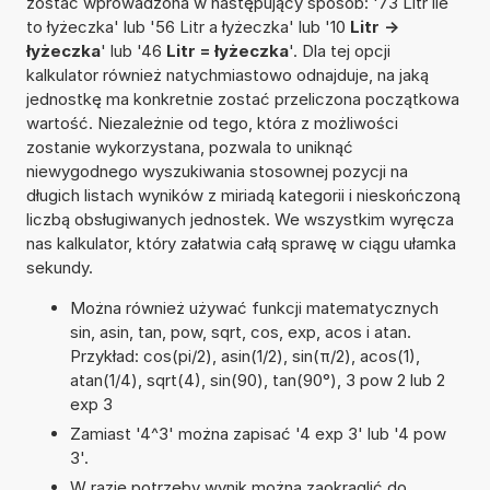
zostać wprowadzona w następujący sposób: '73 Litr ile
to łyżeczka' lub '56 Litr a łyżeczka' lub '10
Litr ->
łyżeczka
' lub '46
Litr = łyżeczka
'. Dla tej opcji
kalkulator również natychmiastowo odnajduje, na jaką
jednostkę ma konkretnie zostać przeliczona początkowa
wartość. Niezależnie od tego, która z możliwości
zostanie wykorzystana, pozwala to uniknąć
niewygodnego wyszukiwania stosownej pozycji na
długich listach wyników z miriadą kategorii i nieskończoną
liczbą obsługiwanych jednostek. We wszystkim wyręcza
nas kalkulator, który załatwia całą sprawę w ciągu ułamka
sekundy.
Można również używać funkcji matematycznych
sin, asin, tan, pow, sqrt, cos, exp, acos i atan.
Przykład: cos(pi/2), asin(1/2), sin(π/2), acos(1),
atan(1/4), sqrt(4), sin(90), tan(90°), 3 pow 2 lub 2
exp 3
Zamiast '4^3' można zapisać '4 exp 3' lub '4 pow
3'.
W razie potrzeby wynik można zaokrąglić do