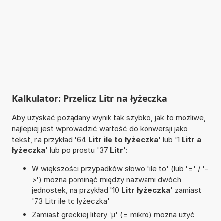
Kalkulator: Przelicz Litr na łyżeczka
Aby uzyskać pożądany wynik tak szybko, jak to możliwe,
najlepiej jest wprowadzić wartość do konwersji jako
tekst, na przykład '64
Litr ile to łyżeczka
' lub '1
Litr a
łyżeczka
' lub po prostu '37
Litr
':
W większości przypadków słowo 'ile to' (lub '=' / '-
>') można pominąć między nazwami dwóch
jednostek, na przykład '10
Litr łyżeczka
' zamiast
'73 Litr ile to łyżeczka'.
Zamiast greckiej litery 'µ' (= mikro) można użyć