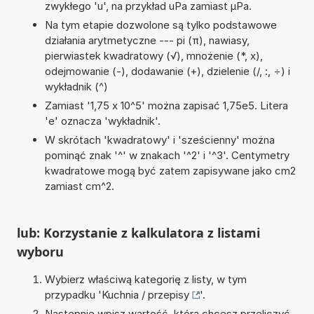
zwykłego 'u', na przykład uPa zamiast µPa.
Na tym etapie dozwolone są tylko podstawowe
działania arytmetyczne --- pi (π), nawiasy,
pierwiastek kwadratowy (√), mnożenie (*, x),
odejmowanie (-), dodawanie (+), dzielenie (/, :, ÷) i
wykładnik (^)
Zamiast '1,75 x 10^5' można zapisać 1,75e5. Litera
'e' oznacza 'wykładnik'.
W skrótach 'kwadratowy' i 'sześcienny' można
pominąć znak '^' w znakach '^2' i '^3'. Centymetry
kwadratowe mogą być zatem zapisywane jako cm2
zamiast cm^2.
lub: Korzystanie z kalkulatora z listami
wyboru
Wybierz właściwą kategorię z listy, w tym
przypadku '
Kuchnia / przepisy
'.
Następnie wpisz wartość, którą chcesz przeliczyć.