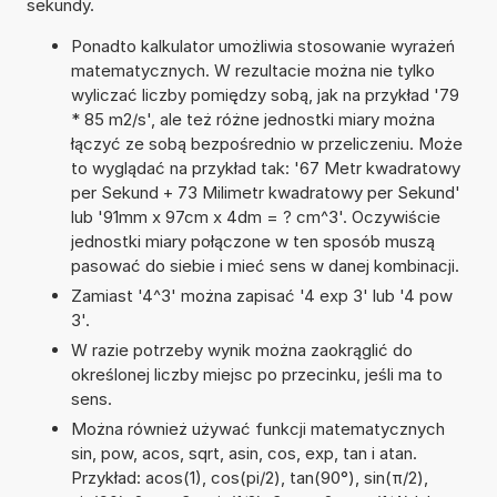
sekundy.
Ponadto kalkulator umożliwia stosowanie wyrażeń
matematycznych. W rezultacie można nie tylko
wyliczać liczby pomiędzy sobą, jak na przykład '79
* 85 m2/s', ale też różne jednostki miary można
łączyć ze sobą bezpośrednio w przeliczeniu. Może
to wyglądać na przykład tak: '67 Metr kwadratowy
per Sekund + 73 Milimetr kwadratowy per Sekund'
lub '91mm x 97cm x 4dm = ? cm^3'. Oczywiście
jednostki miary połączone w ten sposób muszą
pasować do siebie i mieć sens w danej kombinacji.
Zamiast '4^3' można zapisać '4 exp 3' lub '4 pow
3'.
W razie potrzeby wynik można zaokrąglić do
określonej liczby miejsc po przecinku, jeśli ma to
sens.
Można również używać funkcji matematycznych
sin, pow, acos, sqrt, asin, cos, exp, tan i atan.
Przykład: acos(1), cos(pi/2), tan(90°), sin(π/2),