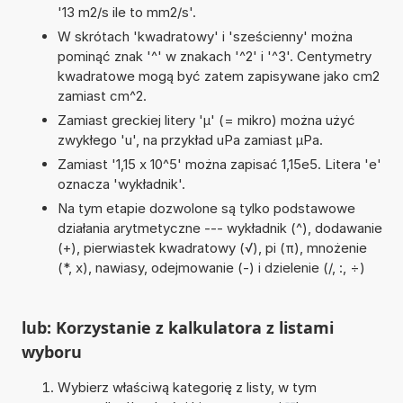
'13 m2/s ile to mm2/s'.
W skrótach 'kwadratowy' i 'sześcienny' można
pominąć znak '^' w znakach '^2' i '^3'. Centymetry
kwadratowe mogą być zatem zapisywane jako cm2
zamiast cm^2.
Zamiast greckiej litery 'µ' (= mikro) można użyć
zwykłego 'u', na przykład uPa zamiast µPa.
Zamiast '1,15 x 10^5' można zapisać 1,15e5. Litera 'e'
oznacza 'wykładnik'.
Na tym etapie dozwolone są tylko podstawowe
działania arytmetyczne --- wykładnik (^), dodawanie
(+), pierwiastek kwadratowy (√), pi (π), mnożenie
(*, x), nawiasy, odejmowanie (-) i dzielenie (/, :, ÷)
lub: Korzystanie z kalkulatora z listami
wyboru
Wybierz właściwą kategorię z listy, w tym