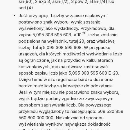
sin(90), 2 exp 3, asin(1/2), 3 pow 2, atan(1/4) lub
sqrt(4)
Jeśli przy opcji 'Liczby w zapisie naukowym'
postawiono znak wyboru, wynik zostanie
wyświetlony jako wykładniczy. Przykładowo, dla
20
zapisu 5,095 308 595 608
×
10
liczba zostanie
podzielona na wykładnik, tutaj 20, oraz właściwą
liczbę, tutaj 5,095 308 595 608. W przypadku
urządzeń, dla których możliwości wyświetlania liczb
są ograniczone, jak na przykład w kalkulatorach
kieszonkowych, można również zastosować
sposób zapisu liczb jako 5,095 308 595 608 E+20.
Dzięki temu w szczególności bardzo duże oraz
bardzo małe liczby są łatwiejsze do odczytania.
Jeśli w tym miejscu nie postawiono znaku wyboru,
wynik będzie podany zgodnie ze zwyczajowym
sposobem zapisywania liczb. Dla powyższego
przykładu wyglądałoby to następująco: 509 530 859
560 800 000 000. Niezależnie od sposobu
wyświetlania wyników, największa dokładność