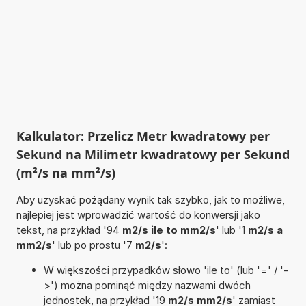
Kalkulator: Przelicz Metr kwadratowy per
Sekund na Milimetr kwadratowy per Sekund
(m²/s na mm²/s)
Aby uzyskać pożądany wynik tak szybko, jak to możliwe,
najlepiej jest wprowadzić wartość do konwersji jako
tekst, na przykład '94
m2/s ile to mm2/s
' lub '1
m2/s a
mm2/s
' lub po prostu '7
m2/s
':
W większości przypadków słowo 'ile to' (lub '=' / '-
>') można pominąć między nazwami dwóch
jednostek, na przykład '19
m2/s mm2/s
' zamiast