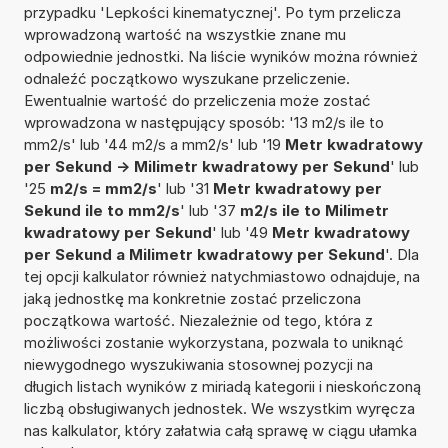
przypadku 'Lepkości kinematycznej'. Po tym przelicza
wprowadzoną wartość na wszystkie znane mu
odpowiednie jednostki. Na liście wyników można również
odnaleźć początkowo wyszukane przeliczenie.
Ewentualnie wartość do przeliczenia może zostać
wprowadzona w następujący sposób: '13 m2/s ile to
mm2/s' lub '44 m2/s a mm2/s' lub '19
Metr kwadratowy
per Sekund -> Milimetr kwadratowy per Sekund
' lub
'25
m2/s = mm2/s
' lub '31
Metr kwadratowy per
Sekund ile to mm2/s
' lub '37
m2/s ile to Milimetr
kwadratowy per Sekund
' lub '49
Metr kwadratowy
per Sekund a Milimetr kwadratowy per Sekund
'. Dla
tej opcji kalkulator również natychmiastowo odnajduje, na
jaką jednostkę ma konkretnie zostać przeliczona
początkowa wartość. Niezależnie od tego, która z
możliwości zostanie wykorzystana, pozwala to uniknąć
niewygodnego wyszukiwania stosownej pozycji na
długich listach wyników z miriadą kategorii i nieskończoną
liczbą obsługiwanych jednostek. We wszystkim wyręcza
nas kalkulator, który załatwia całą sprawę w ciągu ułamka