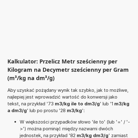
Kalkulator: Przelicz Metr sześcienny per
Kilogram na Decymetr sześcienny per Gram
(m³/kg na dm³/g)
Aby uzyskać pożądany wynik tak szybko, jak to możliwe,
najlepiej jest wprowadzić wartość do konwersji jako
tekst, na przykład '73
m3/kg ile to dm3/g
' lub '1
m3/kg
a dm3/g
' lub po prostu '28
m3/kg
':
W większości przypadków słowo 'ile to' (lub '=' / '-
>') można pominąć między nazwami dwóch
jednostek, na przykład '82
m3/kg dm3/g
' zamiast