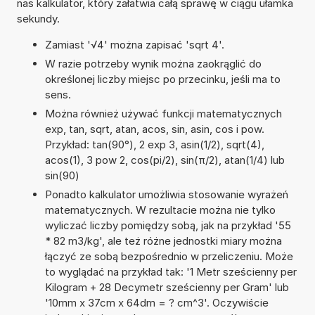
nas kalkulator, który załatwia całą sprawę w ciągu ułamka
sekundy.
Zamiast '√4' można zapisać 'sqrt 4'.
W razie potrzeby wynik można zaokrąglić do
określonej liczby miejsc po przecinku, jeśli ma to
sens.
Można również używać funkcji matematycznych
exp, tan, sqrt, atan, acos, sin, asin, cos i pow.
Przykład: tan(90°), 2 exp 3, asin(1/2), sqrt(4),
acos(1), 3 pow 2, cos(pi/2), sin(π/2), atan(1/4) lub
sin(90)
Ponadto kalkulator umożliwia stosowanie wyrażeń
matematycznych. W rezultacie można nie tylko
wyliczać liczby pomiędzy sobą, jak na przykład '55
* 82 m3/kg', ale też różne jednostki miary można
łączyć ze sobą bezpośrednio w przeliczeniu. Może
to wyglądać na przykład tak: '1 Metr sześcienny per
Kilogram + 28 Decymetr sześcienny per Gram' lub
'10mm x 37cm x 64dm = ? cm^3'. Oczywiście