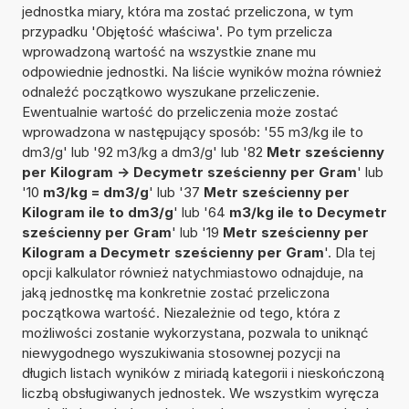
jednostka miary, która ma zostać przeliczona, w tym
przypadku 'Objętość właściwa'. Po tym przelicza
wprowadzoną wartość na wszystkie znane mu
odpowiednie jednostki. Na liście wyników można również
odnaleźć początkowo wyszukane przeliczenie.
Ewentualnie wartość do przeliczenia może zostać
wprowadzona w następujący sposób: '55 m3/kg ile to
dm3/g' lub '92 m3/kg a dm3/g' lub '82
Metr sześcienny
per Kilogram -> Decymetr sześcienny per Gram
' lub
'10
m3/kg = dm3/g
' lub '37
Metr sześcienny per
Kilogram ile to dm3/g
' lub '64
m3/kg ile to Decymetr
sześcienny per Gram
' lub '19
Metr sześcienny per
Kilogram a Decymetr sześcienny per Gram
'. Dla tej
opcji kalkulator również natychmiastowo odnajduje, na
jaką jednostkę ma konkretnie zostać przeliczona
początkowa wartość. Niezależnie od tego, która z
możliwości zostanie wykorzystana, pozwala to uniknąć
niewygodnego wyszukiwania stosownej pozycji na
długich listach wyników z miriadą kategorii i nieskończoną
liczbą obsługiwanych jednostek. We wszystkim wyręcza