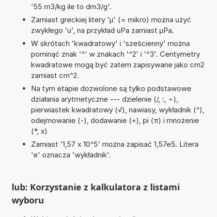
'55 m3/kg ile to dm3/g'.
Zamiast greckiej litery 'µ' (= mikro) można użyć
zwykłego 'u', na przykład uPa zamiast µPa.
W skrótach 'kwadratowy' i 'sześcienny' można
pominąć znak '^' w znakach '^2' i '^3'. Centymetry
kwadratowe mogą być zatem zapisywane jako cm2
zamiast cm^2.
Na tym etapie dozwolone są tylko podstawowe
działania arytmetyczne --- dzielenie (/, :, ÷),
pierwiastek kwadratowy (√), nawiasy, wykładnik (^),
odejmowanie (-), dodawanie (+), pi (π) i mnożenie
(*, x)
Zamiast '1,57 x 10^5' można zapisać 1,57e5. Litera
'e' oznacza 'wykładnik'.
lub: Korzystanie z kalkulatora z listami
wyboru