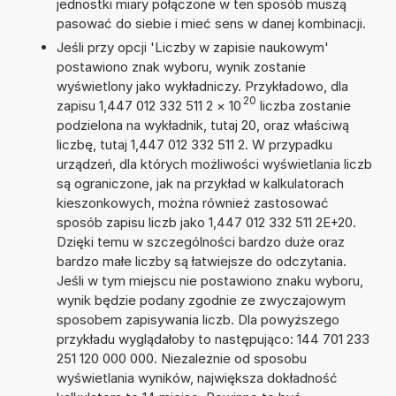
jednostki miary połączone w ten sposób muszą
pasować do siebie i mieć sens w danej kombinacji.
Jeśli przy opcji 'Liczby w zapisie naukowym'
postawiono znak wyboru, wynik zostanie
wyświetlony jako wykładniczy. Przykładowo, dla
20
zapisu 1,447 012 332 511 2
×
10
liczba zostanie
podzielona na wykładnik, tutaj 20, oraz właściwą
liczbę, tutaj 1,447 012 332 511 2. W przypadku
urządzeń, dla których możliwości wyświetlania liczb
są ograniczone, jak na przykład w kalkulatorach
kieszonkowych, można również zastosować
sposób zapisu liczb jako 1,447 012 332 511 2E+20.
Dzięki temu w szczególności bardzo duże oraz
bardzo małe liczby są łatwiejsze do odczytania.
Jeśli w tym miejscu nie postawiono znaku wyboru,
wynik będzie podany zgodnie ze zwyczajowym
sposobem zapisywania liczb. Dla powyższego
przykładu wyglądałoby to następująco: 144 701 233
251 120 000 000. Niezależnie od sposobu
wyświetlania wyników, największa dokładność