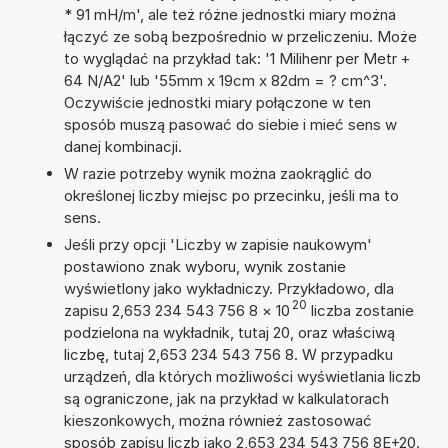
* 91 mH/m', ale też różne jednostki miary można
łączyć ze sobą bezpośrednio w przeliczeniu. Może
to wyglądać na przykład tak: '1 Milihenr per Metr +
64 N/A2' lub '55mm x 19cm x 82dm = ? cm^3'.
Oczywiście jednostki miary połączone w ten
sposób muszą pasować do siebie i mieć sens w
danej kombinacji.
W razie potrzeby wynik można zaokrąglić do
określonej liczby miejsc po przecinku, jeśli ma to
sens.
Jeśli przy opcji 'Liczby w zapisie naukowym'
postawiono znak wyboru, wynik zostanie
wyświetlony jako wykładniczy. Przykładowo, dla
20
zapisu 2,653 234 543 756 8
×
10
liczba zostanie
podzielona na wykładnik, tutaj 20, oraz właściwą
liczbę, tutaj 2,653 234 543 756 8. W przypadku
urządzeń, dla których możliwości wyświetlania liczb
są ograniczone, jak na przykład w kalkulatorach
kieszonkowych, można również zastosować
sposób zapisu liczb jako 2,653 234 543 756 8E+20.