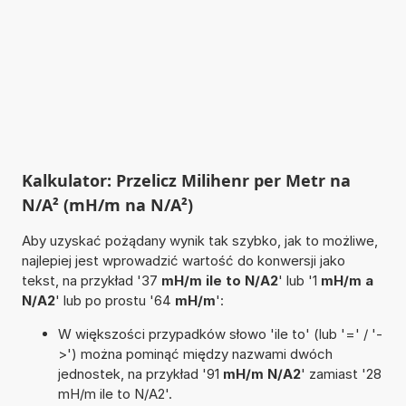
Kalkulator: Przelicz Milihenr per Metr na
N/A² (mH/m na N/A²)
Aby uzyskać pożądany wynik tak szybko, jak to możliwe,
najlepiej jest wprowadzić wartość do konwersji jako
tekst, na przykład '37
mH/m ile to N/A2
' lub '1
mH/m a
N/A2
' lub po prostu '64
mH/m
':
W większości przypadków słowo 'ile to' (lub '=' / '-
>') można pominąć między nazwami dwóch
jednostek, na przykład '91
mH/m N/A2
' zamiast '28
mH/m ile to N/A2'.