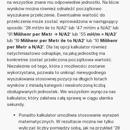
na wszystkie znane mu odpowiednie jednostki. Na liście
wyników można również odnaleźć początkowo
wyszukane przeliczenie. Ewentualnie wartość do
przeliczenia może zostać wprowadzona w następujący
sposób: '28 mH/m ile to N/A2' lub '47 mH/m a N/A2' lub
'91
Milihenr per Metr -> N/A2
' lub '55
mH/m = N/A2
'
lub '19
Milihenr per Metr ile to N/A2
' lub '10
Milihenr
per Metr a N/A2
'. Dla tej opcji kalkulator również
natychmiastowo odnajduje, na jaką jednostkę ma
konkretnie zostać przeliczona początkowa wartość.
Niezależnie od tego, która z możliwości zostanie
wykorzystana, pozwala to uniknąć niewygodnego
wyszukiwania stosownej pozycji na długich listach
wyników z miriadą kategorii i nieskończoną liczbą
obsługiwanych jednostek. We wszystkim wyręcza nas
kalkulator, który załatwia całą sprawę w ciągu ułamka
sekundy.
Ponadto kalkulator umożliwia stosowanie wyrażeń
matematycznych. W rezultacie można nie tylko
wyliczać liczby pomiędzy sobą, jak na przykład '28