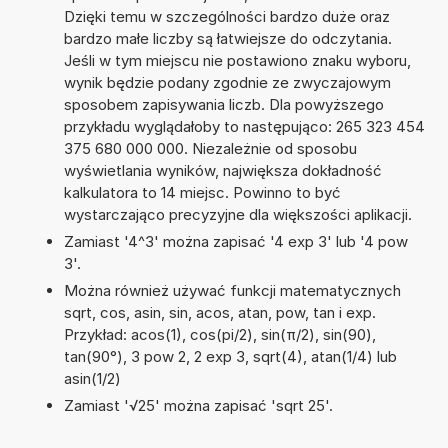
Dzięki temu w szczególności bardzo duże oraz
bardzo małe liczby są łatwiejsze do odczytania.
Jeśli w tym miejscu nie postawiono znaku wyboru,
wynik będzie podany zgodnie ze zwyczajowym
sposobem zapisywania liczb. Dla powyższego
przykładu wyglądałoby to następująco: 265 323 454
375 680 000 000. Niezależnie od sposobu
wyświetlania wyników, największa dokładność
kalkulatora to 14 miejsc. Powinno to być
wystarczająco precyzyjne dla większości aplikacji.
Zamiast '4^3' można zapisać '4 exp 3' lub '4 pow
3'.
Można również używać funkcji matematycznych
sqrt, cos, asin, sin, acos, atan, pow, tan i exp.
Przykład: acos(1), cos(pi/2), sin(π/2), sin(90),
tan(90°), 3 pow 2, 2 exp 3, sqrt(4), atan(1/4) lub
asin(1/2)
Zamiast '√25' można zapisać 'sqrt 25'.