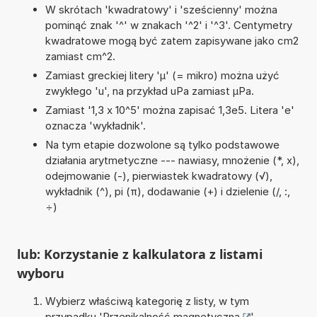
W skrótach 'kwadratowy' i 'sześcienny' można
pominąć znak '^' w znakach '^2' i '^3'. Centymetry
kwadratowe mogą być zatem zapisywane jako cm2
zamiast cm^2.
Zamiast greckiej litery 'µ' (= mikro) można użyć
zwykłego 'u', na przykład uPa zamiast µPa.
Zamiast '1,3 x 10^5' można zapisać 1,3e5. Litera 'e'
oznacza 'wykładnik'.
Na tym etapie dozwolone są tylko podstawowe
działania arytmetyczne --- nawiasy, mnożenie (*, x),
odejmowanie (-), pierwiastek kwadratowy (√),
wykładnik (^), pi (π), dodawanie (+) i dzielenie (/, :,
÷)
lub: Korzystanie z kalkulatora z listami
wyboru
Wybierz właściwą kategorię z listy, w tym
przypadku '
Przenikalność magnetyczna
'.