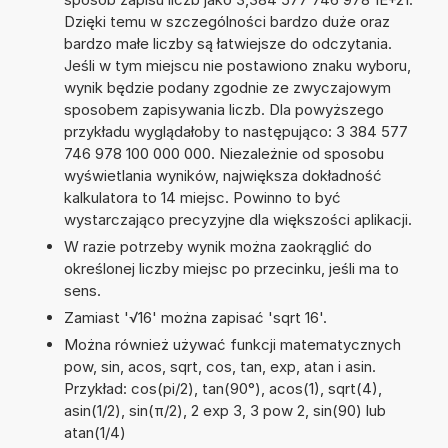
Dzięki temu w szczególności bardzo duże oraz
bardzo małe liczby są łatwiejsze do odczytania.
Jeśli w tym miejscu nie postawiono znaku wyboru,
wynik będzie podany zgodnie ze zwyczajowym
sposobem zapisywania liczb. Dla powyższego
przykładu wyglądałoby to następująco: 3 384 577
746 978 100 000 000. Niezależnie od sposobu
wyświetlania wyników, największa dokładność
kalkulatora to 14 miejsc. Powinno to być
wystarczająco precyzyjne dla większości aplikacji.
W razie potrzeby wynik można zaokrąglić do
określonej liczby miejsc po przecinku, jeśli ma to
sens.
Zamiast '√16' można zapisać 'sqrt 16'.
Można również używać funkcji matematycznych
pow, sin, acos, sqrt, cos, tan, exp, atan i asin.
Przykład: cos(pi/2), tan(90°), acos(1), sqrt(4),
asin(1/2), sin(π/2), 2 exp 3, 3 pow 2, sin(90) lub
atan(1/4)