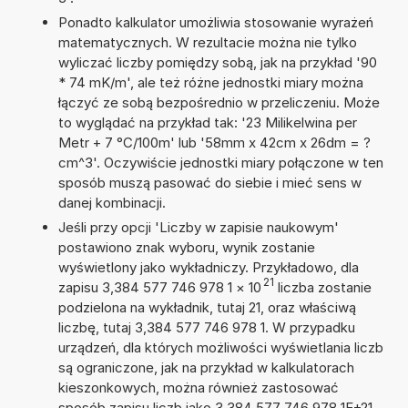
Ponadto kalkulator umożliwia stosowanie wyrażeń
matematycznych. W rezultacie można nie tylko
wyliczać liczby pomiędzy sobą, jak na przykład '90
* 74 mK/m', ale też różne jednostki miary można
łączyć ze sobą bezpośrednio w przeliczeniu. Może
to wyglądać na przykład tak: '23 Milikelwina per
Metr + 7 °C/100m' lub '58mm x 42cm x 26dm = ?
cm^3'. Oczywiście jednostki miary połączone w ten
sposób muszą pasować do siebie i mieć sens w
danej kombinacji.
Jeśli przy opcji 'Liczby w zapisie naukowym'
postawiono znak wyboru, wynik zostanie
wyświetlony jako wykładniczy. Przykładowo, dla
21
zapisu 3,384 577 746 978 1
×
10
liczba zostanie
podzielona na wykładnik, tutaj 21, oraz właściwą
liczbę, tutaj 3,384 577 746 978 1. W przypadku
urządzeń, dla których możliwości wyświetlania liczb
są ograniczone, jak na przykład w kalkulatorach
kieszonkowych, można również zastosować
sposób zapisu liczb jako 3,384 577 746 978 1E+21.