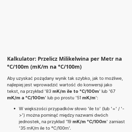
Kalkulator: Przelicz Milikelwina per Metr na
°C/100m (mK/m na °C/100m)
Aby uzyskać pożądany wynik tak szybko, jak to możliwe,
najlepiej jest wprowadzić wartość do konwersji jako
tekst, na przykład '83
mK/m ile to °C/100m
' lub '67
mK/m a °C/100m
' lub po prostu '51
mK/m
':
W większości przypadków słowo 'ile to' (lub '=' / '-
>') można pominąć między nazwami dwóch
jednostek, na przykład '19
mK/m °C/100m
' zamiast
'35 mK/m ile to °C/100m'.