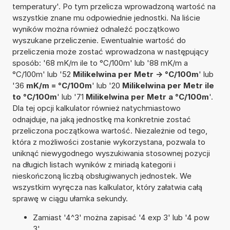
temperatury'. Po tym przelicza wprowadzoną wartość na
wszystkie znane mu odpowiednie jednostki. Na liście
wyników można również odnaleźć początkowo
wyszukane przeliczenie. Ewentualnie wartość do
przeliczenia może zostać wprowadzona w następujący
sposób: '68 mK/m ile to °C/100m' lub '88 mK/m a
°C/100m' lub '52
Milikelwina per Metr -> °C/100m
' lub
'36
mK/m = °C/100m
' lub '20
Milikelwina per Metr ile
to °C/100m
' lub '71
Milikelwina per Metr a °C/100m
'.
Dla tej opcji kalkulator również natychmiastowo
odnajduje, na jaką jednostkę ma konkretnie zostać
przeliczona początkowa wartość. Niezależnie od tego,
która z możliwości zostanie wykorzystana, pozwala to
uniknąć niewygodnego wyszukiwania stosownej pozycji
na długich listach wyników z miriadą kategorii i
nieskończoną liczbą obsługiwanych jednostek. We
wszystkim wyręcza nas kalkulator, który załatwia całą
sprawę w ciągu ułamka sekundy.
Zamiast '4^3' można zapisać '4 exp 3' lub '4 pow
3'.