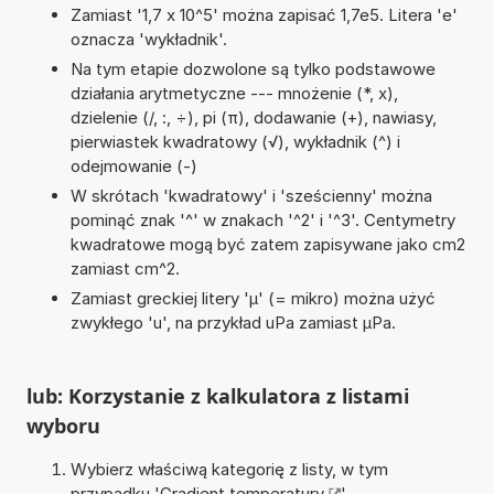
Zamiast '1,7 x 10^5' można zapisać 1,7e5. Litera 'e'
oznacza 'wykładnik'.
Na tym etapie dozwolone są tylko podstawowe
działania arytmetyczne --- mnożenie (*, x),
dzielenie (/, :, ÷), pi (π), dodawanie (+), nawiasy,
pierwiastek kwadratowy (√), wykładnik (^) i
odejmowanie (-)
W skrótach 'kwadratowy' i 'sześcienny' można
pominąć znak '^' w znakach '^2' i '^3'. Centymetry
kwadratowe mogą być zatem zapisywane jako cm2
zamiast cm^2.
Zamiast greckiej litery 'µ' (= mikro) można użyć
zwykłego 'u', na przykład uPa zamiast µPa.
lub: Korzystanie z kalkulatora z listami
wyboru
Wybierz właściwą kategorię z listy, w tym
przypadku '
Gradient temperatury
'.