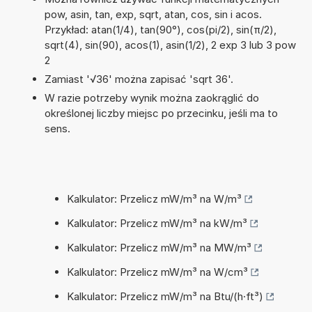
pow, asin, tan, exp, sqrt, atan, cos, sin i acos.
Przykład: atan(1/4), tan(90°), cos(pi/2), sin(π/2),
sqrt(4), sin(90), acos(1), asin(1/2), 2 exp 3 lub 3 pow
2
Zamiast '√36' można zapisać 'sqrt 36'.
W razie potrzeby wynik można zaokrąglić do
określonej liczby miejsc po przecinku, jeśli ma to
sens.
Kalkulator: Przelicz mW/m³ na W/m³
Kalkulator: Przelicz mW/m³ na kW/m³
Kalkulator: Przelicz mW/m³ na MW/m³
Kalkulator: Przelicz mW/m³ na W/cm³
Kalkulator: Przelicz mW/m³ na Btu/(h·ft³)