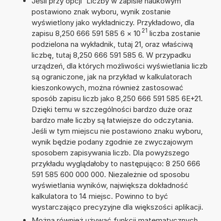
Jeśli przy opcji 'Liczby w zapisie naukowym'
postawiono znak wyboru, wynik zostanie
wyświetlony jako wykładniczy. Przykładowo, dla
21
zapisu 8,250 666 591 585 6
×
10
liczba zostanie
podzielona na wykładnik, tutaj 21, oraz właściwą
liczbę, tutaj 8,250 666 591 585 6. W przypadku
urządzeń, dla których możliwości wyświetlania liczb
są ograniczone, jak na przykład w kalkulatorach
kieszonkowych, można również zastosować
sposób zapisu liczb jako 8,250 666 591 585 6E+21.
Dzięki temu w szczególności bardzo duże oraz
bardzo małe liczby są łatwiejsze do odczytania.
Jeśli w tym miejscu nie postawiono znaku wyboru,
wynik będzie podany zgodnie ze zwyczajowym
sposobem zapisywania liczb. Dla powyższego
przykładu wyglądałoby to następująco: 8 250 666
591 585 600 000 000. Niezależnie od sposobu
wyświetlania wyników, największa dokładność
kalkulatora to 14 miejsc. Powinno to być
wystarczająco precyzyjne dla większości aplikacji.
Można również używać funkcji matematycznych