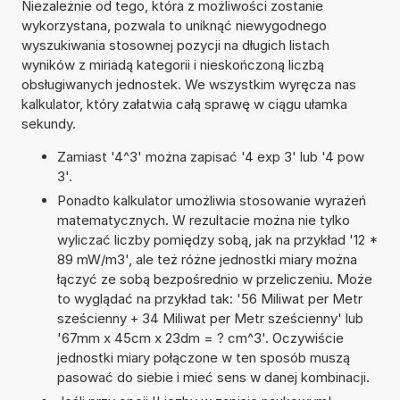
Niezależnie od tego, która z możliwości zostanie
wykorzystana, pozwala to uniknąć niewygodnego
wyszukiwania stosownej pozycji na długich listach
wyników z miriadą kategorii i nieskończoną liczbą
obsługiwanych jednostek. We wszystkim wyręcza nas
kalkulator, który załatwia całą sprawę w ciągu ułamka
sekundy.
Zamiast '4^3' można zapisać '4 exp 3' lub '4 pow
3'.
Ponadto kalkulator umożliwia stosowanie wyrażeń
matematycznych. W rezultacie można nie tylko
wyliczać liczby pomiędzy sobą, jak na przykład '12 *
89 mW/m3', ale też różne jednostki miary można
łączyć ze sobą bezpośrednio w przeliczeniu. Może
to wyglądać na przykład tak: '56 Miliwat per Metr
sześcienny + 34 Miliwat per Metr sześcienny' lub
'67mm x 45cm x 23dm = ? cm^3'. Oczywiście
jednostki miary połączone w ten sposób muszą
pasować do siebie i mieć sens w danej kombinacji.