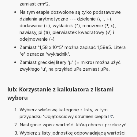
zamiast cm^2.
Na tym etapie dozwolone są tylko podstawowe
działania arytmetyczne --- dzielenie (/, :, ÷),
dodawanie (+), wykładnik (^), mnożenie (*, x),
nawiasy, pi (π), pierwiastek kwadratowy (√) i
odejmowanie (-)
Zamiast '1,58 x 10^5' można zapisać 1,58e5. Litera
'e' oznacza 'wykładnik'.
Zamiast greckiej litery 'µ' (= mikro) można użyć
zwykłego 'u', na przykład uPa zamiast µPa.
lub: Korzystanie z kalkulatora z listami
wyboru
Wybierz właściwą kategorię z listy, w tym
przypadku '
Objętościowy strumień ciepła
'.
Następnie wpisz wartość, którą chcesz przeliczyć.
Wybierz z listy jednostkę odpowiadającą wartości,