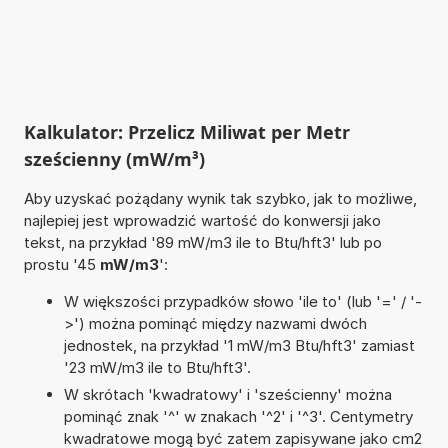
Kalkulator: Przelicz Miliwat per Metr
sześcienny (mW/m³)
Aby uzyskać pożądany wynik tak szybko, jak to możliwe,
najlepiej jest wprowadzić wartość do konwersji jako
tekst, na przykład '89 mW/m3 ile to Btu/hft3' lub po
prostu '45
mW/m3
':
W większości przypadków słowo 'ile to' (lub '=' / '-
>') można pominąć między nazwami dwóch
jednostek, na przykład '1 mW/m3 Btu/hft3' zamiast
'23 mW/m3 ile to Btu/hft3'.
W skrótach 'kwadratowy' i 'sześcienny' można
pominąć znak '^' w znakach '^2' i '^3'. Centymetry
kwadratowe mogą być zatem zapisywane jako cm2