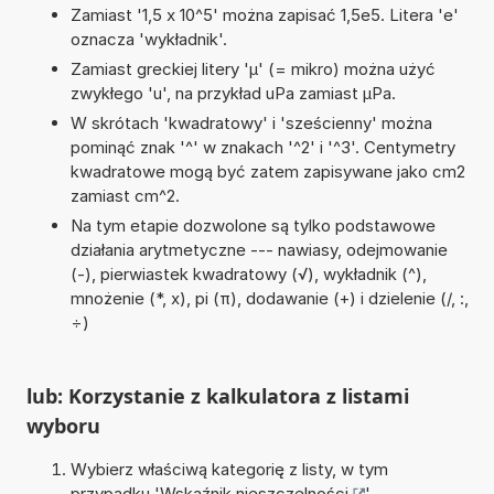
Zamiast '1,5 x 10^5' można zapisać 1,5e5. Litera 'e'
oznacza 'wykładnik'.
Zamiast greckiej litery 'µ' (= mikro) można użyć
zwykłego 'u', na przykład uPa zamiast µPa.
W skrótach 'kwadratowy' i 'sześcienny' można
pominąć znak '^' w znakach '^2' i '^3'. Centymetry
kwadratowe mogą być zatem zapisywane jako cm2
zamiast cm^2.
Na tym etapie dozwolone są tylko podstawowe
działania arytmetyczne --- nawiasy, odejmowanie
(-), pierwiastek kwadratowy (√), wykładnik (^),
mnożenie (*, x), pi (π), dodawanie (+) i dzielenie (/, :,
÷)
lub: Korzystanie z kalkulatora z listami
wyboru
Wybierz właściwą kategorię z listy, w tym
przypadku '
Wskaźnik nieszczelności
'.