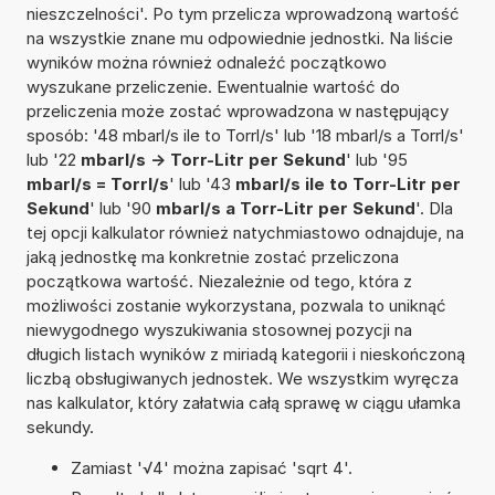
nieszczelności'. Po tym przelicza wprowadzoną wartość
na wszystkie znane mu odpowiednie jednostki. Na liście
wyników można również odnaleźć początkowo
wyszukane przeliczenie. Ewentualnie wartość do
przeliczenia może zostać wprowadzona w następujący
sposób: '48 mbarl/s ile to Torrl/s' lub '18 mbarl/s a Torrl/s'
lub '22
mbarl/s -> Torr-Litr per Sekund
' lub '95
mbarl/s = Torrl/s
' lub '43
mbarl/s ile to Torr-Litr per
Sekund
' lub '90
mbarl/s a Torr-Litr per Sekund
'. Dla
tej opcji kalkulator również natychmiastowo odnajduje, na
jaką jednostkę ma konkretnie zostać przeliczona
początkowa wartość. Niezależnie od tego, która z
możliwości zostanie wykorzystana, pozwala to uniknąć
niewygodnego wyszukiwania stosownej pozycji na
długich listach wyników z miriadą kategorii i nieskończoną
liczbą obsługiwanych jednostek. We wszystkim wyręcza
nas kalkulator, który załatwia całą sprawę w ciągu ułamka
sekundy.
Zamiast '√4' można zapisać 'sqrt 4'.