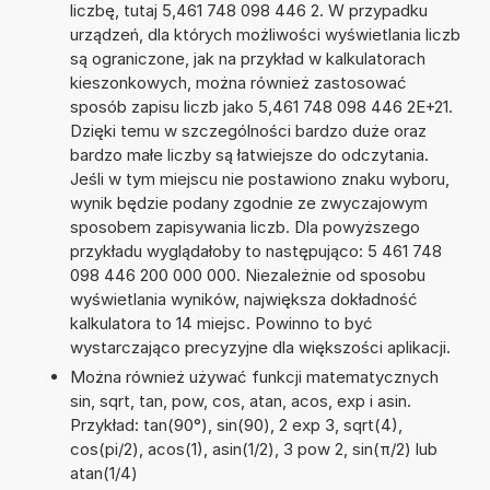
liczbę, tutaj 5,461 748 098 446 2. W przypadku
urządzeń, dla których możliwości wyświetlania liczb
są ograniczone, jak na przykład w kalkulatorach
kieszonkowych, można również zastosować
sposób zapisu liczb jako 5,461 748 098 446 2E+21.
Dzięki temu w szczególności bardzo duże oraz
bardzo małe liczby są łatwiejsze do odczytania.
Jeśli w tym miejscu nie postawiono znaku wyboru,
wynik będzie podany zgodnie ze zwyczajowym
sposobem zapisywania liczb. Dla powyższego
przykładu wyglądałoby to następująco: 5 461 748
098 446 200 000 000. Niezależnie od sposobu
wyświetlania wyników, największa dokładność
kalkulatora to 14 miejsc. Powinno to być
wystarczająco precyzyjne dla większości aplikacji.
Można również używać funkcji matematycznych
sin, sqrt, tan, pow, cos, atan, acos, exp i asin.
Przykład: tan(90°), sin(90), 2 exp 3, sqrt(4),
cos(pi/2), acos(1), asin(1/2), 3 pow 2, sin(π/2) lub
atan(1/4)