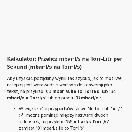
Kalkulator: Przelicz mbar·l/s na Torr-Litr per
Sekund (mbar·l/s na Torr·l/s)
Aby uzyskać pożądany wynik tak szybko, jak to możliwe,
najlepiej jest wprowadzić wartość do konwersji jako
tekst, na przykład '60
mbarl/s ile to Torrl/s
' lub '34
mbarl/s a Torrl/s
' lub po prostu '8
mbarl/s
':
W większości przypadków słowo 'ile to' (lub '=' / '-
>') można pominąć między nazwami dwóch
jednostek, na przykład '55
mbarl/s Torrl/s
'
zamiast '81 mbarl/s ile to Torrl/s'.