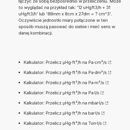
łączyć ze sobą bezpośrednio w przeliczeniu. Może
to wyglądać na przykład tak: '12 uHgft3/h + 31
uHgft3/h' lub '88mm x 8cm x 27dm = ? cm^3'.
Oczywiście jednostki miary połączone w ten
sposób muszą pasować do siebie i mieć sens w
danej kombinacji.
Kalkulator: Przelicz µHg·ft³/h na Pa·cm³/s
Kalkulator: Przelicz µHg·ft³/h na Pa·dm³/s
Kalkulator: Przelicz µHg·ft³/h na Pa·m³/s
Kalkulator: Przelicz µHg·ft³/h na Pa·l/s
Kalkulator: Przelicz µHg·ft³/h na mbar·l/s
Kalkulator: Przelicz µHg·ft³/h na bar·l/s
Kalkulator: Przelicz µHg·ft³/h na Torr·l/s