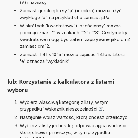
(√) i nawiasy
Zamiast greckiej litery 'µ' (= mikro) można użyć
zwykłego 'u', na przykład uPa zamiast µPa.
W skrótach 'kwadratowy' i 'sześcienny' można
pominąć znak '^' w znakach '^2' i '^3'. Centymetry
kwadratowe mogą być zatem zapisywane jako cm2
zamiast cm^2.
Zamiast '1,41 x 10^5' można zapisać 1,41e5. Litera
'e' oznacza 'wykładnik'.
lub: Korzystanie z kalkulatora z listami
wyboru
Wybierz właściwą kategorię z listy, w tym
przypadku '
Wskaźnik nieszczelności
'.
Następnie wpisz wartość, którą chcesz przeliczyć.
Wybierz z listy jednostkę odpowiadającą wartości,
którą chcesz przeliczyć, w tym przypadku