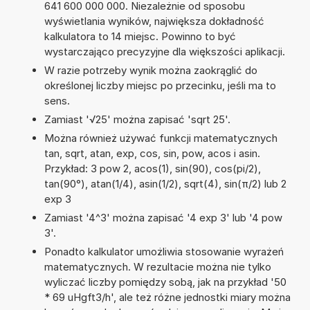
641 600 000 000. Niezależnie od sposobu
wyświetlania wyników, największa dokładność
kalkulatora to 14 miejsc. Powinno to być
wystarczająco precyzyjne dla większości aplikacji.
W razie potrzeby wynik można zaokrąglić do
określonej liczby miejsc po przecinku, jeśli ma to
sens.
Zamiast '√25' można zapisać 'sqrt 25'.
Można również używać funkcji matematycznych
tan, sqrt, atan, exp, cos, sin, pow, acos i asin.
Przykład: 3 pow 2, acos(1), sin(90), cos(pi/2),
tan(90°), atan(1/4), asin(1/2), sqrt(4), sin(π/2) lub 2
exp 3
Zamiast '4^3' można zapisać '4 exp 3' lub '4 pow
3'.
Ponadto kalkulator umożliwia stosowanie wyrażeń
matematycznych. W rezultacie można nie tylko
wyliczać liczby pomiędzy sobą, jak na przykład '50
* 69 uHgft3/h', ale też różne jednostki miary można