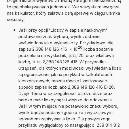
długich listach wyników z miriadą kategorii i nieskończoną
liczbą obsługiwanych jednostek. We wszystkim wyręcza
nas kalkulator, który załatwia całą sprawę w ciągu ułamka
sekundy.
Jeśli przy opcji 'Liczby w zapisie naukowym'
postawiono znak wyboru, wynik zostanie
wyświetlony jako wykładniczy. Przykładowo, dla
20
zapisu 2,388 148 126 416
×
10
liczba zostanie
podzielona na wykładnik, tutaj 20, oraz właściwą
liczbę, tutaj 2,388 148 126 416. W przypadku
urządzeń, dla których możliwości wyświetlania liczb
są ograniczone, jak na przykład w kalkulatorach
kieszonkowych, można również zastosować
sposób zapisu liczb jako 2,388 148 126 416 E+20.
Dzięki temu w szczególności bardzo duże oraz
bardzo małe liczby są łatwiejsze do odczytania.
Jeśli w tym miejscu nie postawiono znaku wyboru,
wynik będzie podany zgodnie ze zwyczajowym
sposobem zapisywania liczb. Dla powyższego
przykładu wyglądałoby to następująco: 238 814 812