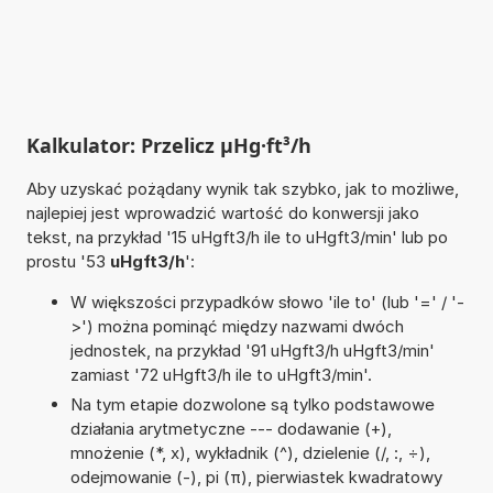
Kalkulator: Przelicz µHg·ft³/h
Aby uzyskać pożądany wynik tak szybko, jak to możliwe,
najlepiej jest wprowadzić wartość do konwersji jako
tekst, na przykład '15 uHgft3/h ile to uHgft3/min' lub po
prostu '53
uHgft3/h
':
W większości przypadków słowo 'ile to' (lub '=' / '-
>') można pominąć między nazwami dwóch
jednostek, na przykład '91 uHgft3/h uHgft3/min'
zamiast '72 uHgft3/h ile to uHgft3/min'.
Na tym etapie dozwolone są tylko podstawowe
działania arytmetyczne --- dodawanie (+),
mnożenie (*, x), wykładnik (^), dzielenie (/, :, ÷),
odejmowanie (-), pi (π), pierwiastek kwadratowy