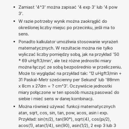
Zamiast '4^3' można zapisać '4 exp 3' lub '4 pow
3'.
W razie potrzeby wynik można zaokrąglić do
określonej liczby miejsc po przecinku, jeśli ma to
sens.
Ponadto kalkulator umożliwia stosowanie wyrażeń
matematycznych. W rezultacie można nie tylko
wyliczać liczby pomiędzy sobą, jak na przykład '50
* 69 uHgft3/min', ale też różne jednostki miary
można łączyć ze sobą bezpośrednio w przeliczeniu.
Może to wyglądać na przykład tak: '12 uHgft3/min +
31 Paskal-Metr sześcienny per Sekund' lub '88mm
x 8cm x 27dm = ? cm^3'. Oczywiście jednostki
miary połączone w ten sposób muszą pasować do
siebie i mieć sens w danej kombinacji.
Można również używać funkcji matematycznych
atan, sqrt, cos, sin, tan, pow, acos, asin i exp.
Przykład: sin(π/2), tan(90°), sqrt(4), cos(pi/2),
acos(1), atan(1/4), sin(90), asin(1/2), 2 exp 3 lub 3