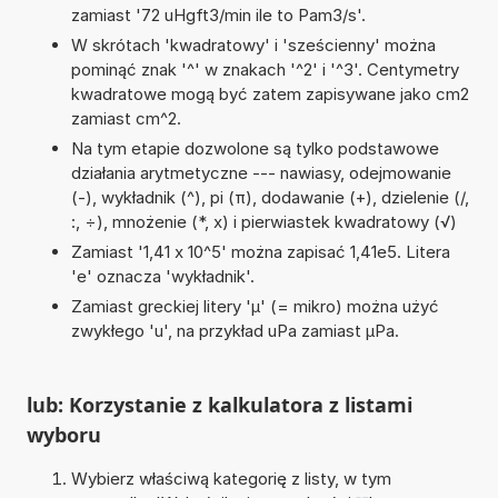
zamiast '72 uHgft3/min ile to Pam3/s'.
W skrótach 'kwadratowy' i 'sześcienny' można
pominąć znak '^' w znakach '^2' i '^3'. Centymetry
kwadratowe mogą być zatem zapisywane jako cm2
zamiast cm^2.
Na tym etapie dozwolone są tylko podstawowe
działania arytmetyczne --- nawiasy, odejmowanie
(-), wykładnik (^), pi (π), dodawanie (+), dzielenie (/,
:, ÷), mnożenie (*, x) i pierwiastek kwadratowy (√)
Zamiast '1,41 x 10^5' można zapisać 1,41e5. Litera
'e' oznacza 'wykładnik'.
Zamiast greckiej litery 'µ' (= mikro) można użyć
zwykłego 'u', na przykład uPa zamiast µPa.
lub: Korzystanie z kalkulatora z listami
wyboru
Wybierz właściwą kategorię z listy, w tym