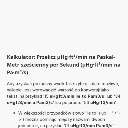
Kalkulator: Przelicz µHg·ft³/min na Paskal-
Metr sześcienny per Sekund (µHg·ft³/min na
Pa·m³/s)
Aby uzyskać pożądany wynik tak szybko, jak to możliwe,
najlepiej jest wprowadzić wartość do konwersji jako
tekst, na przykład '15
uHgft3/min ile to Pam3/s
' lub '34
uHgft3/min a Pam3/s
' lub po prostu '53
uHgft3/min
':
W większości przypadków słowo 'ile to' (lub '=' / '-
>') można pominąć między nazwami dwóch
jednostek, na przykład '91
uHgft3/min Pam3/s
'