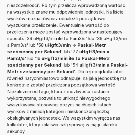
nieszczelności'. Po tym przelicza wprowadzoną wartość
na wszystkie znane mu odpowiednie jednostki. Na liście
wyników można również odnaleźć początkowo
wyszukane przeliczenie. Ewentualnie wartość do
przeliczenia może zostać wprowadzona w następujący
sposób: '39 uHgft3/min ile to Pam3/s' lub '36 uHgft3/min
a Pam3/s' lub '58
uHgft3/min -> Paskal-Metr
sześcienny per Sekund
' lub '77
uHgft3/min =
Pam3/s
' lub '16
uHgft3/min ile to Paskal-Metr
sześcienny per Sekund
' lub '54
uHgft3/min a Paskal-
Metr sześcienny per Sekund
'. Dla tej opcji kalkulator
również natychmiastowo odnajduje, na jaką jednostkę ma
konkretnie zostać przeliczona początkowa wartość.
Niezależnie od tego, która z możliwości zostanie
wykorzystana, pozwala to uniknąć niewygodnego
wyszukiwania stosownej pozycji na długich listach
wyników z miriadą kategorii i nieskończoną liczbą
obsługiwanych jednostek. We wszystkim wyręcza nas
kalkulator, który załatwia całą sprawę w ciągu ułamka
sekundy.