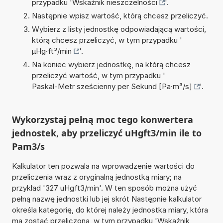
przypadku '
Wskaźnik nieszczelności
'.
Następnie wpisz wartość, którą chcesz przeliczyć.
Wybierz z listy jednostkę odpowiadającą wartości,
którą chcesz przeliczyć, w tym przypadku '
µHg·ft³/min
'.
Na koniec wybierz jednostkę, na którą chcesz
przeliczyć wartość, w tym przypadku '
Paskal-Metr sześcienny per Sekund [Pa·m³/s]
'.
Wykorzystaj pełną moc tego konwertera
jednostek, aby przeliczyć uHgft3/min ile to
Pam3/s
Kalkulator ten pozwala na wprowadzenie wartości do
przeliczenia wraz z oryginalną jednostką miary; na
przykład '327 uHgft3/min'. W ten sposób można użyć
pełną nazwę jednostki lub jej skrót Następnie kalkulator
określa kategorię, do której należy jednostka miary, która
ma zostać przeliczona, w tym przypadku 'Wskaźnik