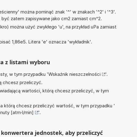
ścienny' można pominąć znak '^' w znakach '^2' i '^3'.
być zatem zapisywane jako cm2 zamiast cm^2.
mikro) można użyć zwykłego 'u', na przykład uPa zamiast
isać 1,86e5. Litera 'e' oznacza 'wykładnik'.
ra z listami wyboru
isty, w tym przypadku '
Wskaźnik nieszczelności
'.
ą chcesz przeliczyć.
wiadającą wartości, którą chcesz przeliczyć, w tym
na którą chcesz przeliczyć wartość, w tym przypadku '
nuty [atm·l/min]
'.
konwertera jednostek, aby przeliczyć