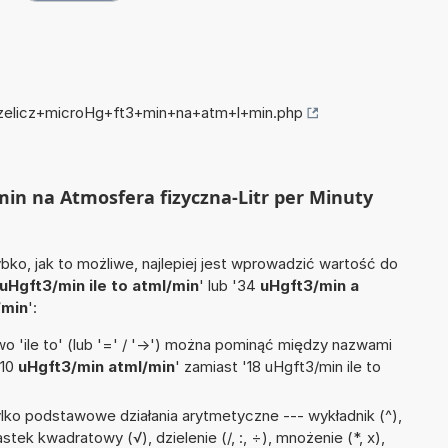
przelicz+microHg+ft3+min+na+atm+l+min.php
/min na Atmosfera fizyczna-Litr per Minuty
ko, jak to możliwe, najlepiej jest wprowadzić wartość do
uHgft3/min ile to atml/min
' lub '34
uHgft3/min a
/min
':
 'ile to' (lub '=' / '->') można pominąć między nazwami
'10
uHgft3/min atml/min
' zamiast '18 uHgft3/min ile to
lko podstawowe działania arytmetyczne --- wykładnik (^),
stek kwadratowy (√), dzielenie (/, :, ÷), mnożenie (*, x),