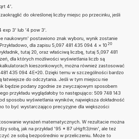
rt 4'.
okrąglić do określonej liczby miejsc po przecinku, jeśli
 exp 3' lub '4 pow 3'.
isie naukowym' postawiono znak wyboru, wynik zostanie
20
 Przykładowo, dla zapisu 5,097 481 435 094 4
×
10
ykładnik, tutaj 20, oraz właściwą liczbę, tutaj 5,097 481
eń, dla których możliwości wyświetlania liczb są
w kalkulatorach kieszonkowych, można również zastosować
7 481 435 094 4E+20. Dzięki temu w szczególności bardzo
ą łatwiejsze do odczytania. Jeśli w tym miejscu nie
nik będzie podany zgodnie ze zwyczajowym sposobem
zego przykładu wyglądałoby to następująco: 509 748 143
 od sposobu wyświetlania wyników, największa dokładność
nno to być wystarczająco precyzyjne dla większości
 stosowanie wyrażeń matematycznych. W rezultacie można
dzy sobą, jak na przykład '95 * 87 uHgft3/min', ale też
ączyć ze sobą bezpośrednio w przeliczeniu. Może to