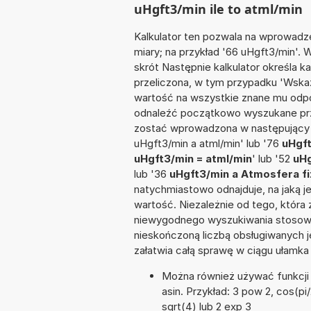
uHgft3/min ile to atml/min
Kalkulator ten pozwala na wprowadze
miary; na przykład '66 uHgft3/min'. 
skrót Następnie kalkulator określa k
przeliczona, w tym przypadku 'Wska
wartość na wszystkie znane mu odpo
odnaleźć początkowo wyszukane prze
zostać wprowadzona w następujący sp
uHgft3/min a atml/min' lub '76
uHgft
uHgft3/min = atml/min
' lub '52
uHg
lub '36
uHgft3/min a Atmosfera fi
natychmiastowo odnajduje, na jaką 
wartość. Niezależnie od tego, która
niewygodnego wyszukiwania stosownej 
nieskończoną liczbą obsługiwanych j
załatwia całą sprawę w ciągu ułamka
Można również używać funkcji m
asin. Przykład: 3 pow 2, cos(pi/2
sqrt(4) lub 2 exp 3