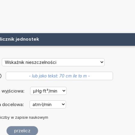
licznik jednostek
?
 wyjściowa:
a docelowa:
iczby w zapisie naukowym