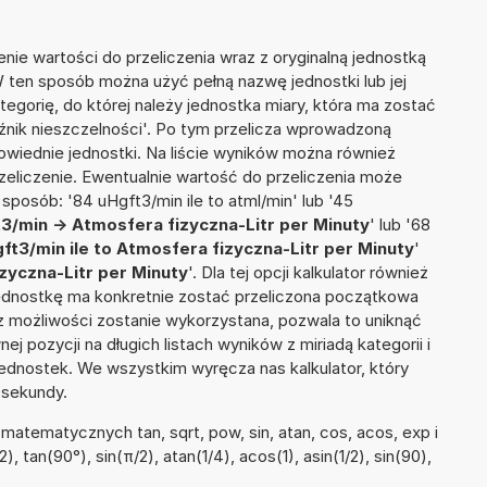
nie wartości do przeliczenia wraz z oryginalną jednostką
W ten sposób można użyć pełną nazwę jednostki lub jej
ategorię, do której należy jednostka miary, która ma zostać
źnik nieszczelności'. Po tym przelicza wprowadzoną
wiednie jednostki. Na liście wyników można również
liczenie. Ewentualnie wartość do przeliczenia może
osób: '84 uHgft3/min ile to atml/min' lub '45
3/min -> Atmosfera fizyczna-Litr per Minuty
' lub '68
ft3/min ile to Atmosfera fizyczna-Litr per Minuty
'
zyczna-Litr per Minuty
'. Dla tej opcji kalkulator również
jednostkę ma konkretnie zostać przeliczona początkowa
 z możliwości zostanie wykorzystana, pozwala to uniknąć
pozycji na długich listach wyników z miriadą kategorii i
ednostek. We wszystkim wyręcza nas kalkulator, który
 sekundy.
atematycznych tan, sqrt, pow, sin, atan, cos, acos, exp i
), tan(90°), sin(π/2), atan(1/4), acos(1), asin(1/2), sin(90),