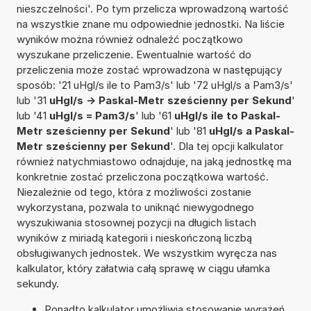
nieszczelności'. Po tym przelicza wprowadzoną wartość
na wszystkie znane mu odpowiednie jednostki. Na liście
wyników można również odnaleźć początkowo
wyszukane przeliczenie. Ewentualnie wartość do
przeliczenia może zostać wprowadzona w następujący
sposób: '21 uHgl/s ile to Pam3/s' lub '72 uHgl/s a Pam3/s'
lub '31
uHgl/s -> Paskal-Metr sześcienny per Sekund
'
lub '41
uHgl/s = Pam3/s
' lub '61
uHgl/s ile to Paskal-
Metr sześcienny per Sekund
' lub '81
uHgl/s a Paskal-
Metr sześcienny per Sekund
'. Dla tej opcji kalkulator
również natychmiastowo odnajduje, na jaką jednostkę ma
konkretnie zostać przeliczona początkowa wartość.
Niezależnie od tego, która z możliwości zostanie
wykorzystana, pozwala to uniknąć niewygodnego
wyszukiwania stosownej pozycji na długich listach
wyników z miriadą kategorii i nieskończoną liczbą
obsługiwanych jednostek. We wszystkim wyręcza nas
kalkulator, który załatwia całą sprawę w ciągu ułamka
sekundy.
Ponadto kalkulator umożliwia stosowanie wyrażeń