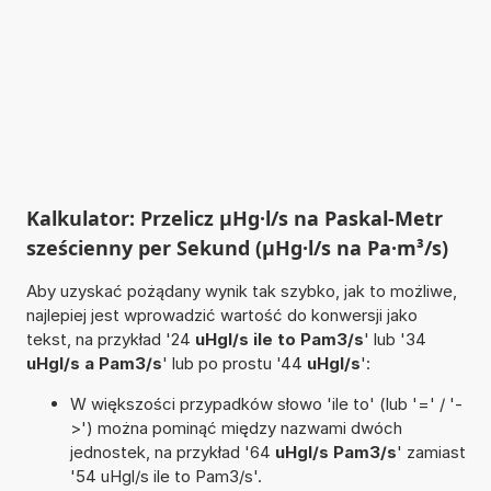
Kalkulator: Przelicz µHg·l/s na Paskal-Metr
sześcienny per Sekund (µHg·l/s na Pa·m³/s)
Aby uzyskać pożądany wynik tak szybko, jak to możliwe,
najlepiej jest wprowadzić wartość do konwersji jako
tekst, na przykład '24
uHgl/s ile to Pam3/s
' lub '34
uHgl/s a Pam3/s
' lub po prostu '44
uHgl/s
':
W większości przypadków słowo 'ile to' (lub '=' / '-
>') można pominąć między nazwami dwóch
jednostek, na przykład '64
uHgl/s Pam3/s
' zamiast
'54 uHgl/s ile to Pam3/s'.