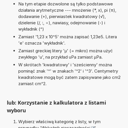
Na tym etapie dozwolone są tylko podstawowe
działania arytmetyczne --- mnożenie (*, x), pi (π),
dodawanie (+), pierwiastek kwadratowy (√),
dzielenie (/, :, ÷), nawiasy, odejmowanie (-) i
wykładnik (^)
Zamiast '1,23 x 10^5' można zapisać 1,23e5. Litera
'e' oznacza 'wykładnik'.
Zamiast greckiej litery 'µ' (= mikro) można użyć
zwykłego 'u', na przykład uPa zamiast µPa.
W skrótach 'kwadratowy' i 'sześcienny' można
pominąć znak '^' w znakach '^2' i '^3'. Centymetry
kwadratowe mogą być zatem zapisywane jako cm2
zamiast cm^2.
lub: Korzystanie z kalkulatora z listami
wyboru
Wybierz właściwą kategorię z listy, w tym
przypadku '
Wskaźnik nieszczelności
'.