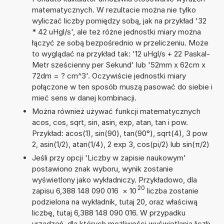
matematycznych. W rezultacie można nie tylko
wyliczać liczby pomiędzy sobą, jak na przykład '32
* 42 uHgl/s', ale też różne jednostki miary można
łączyć ze sobą bezpośrednio w przeliczeniu. Może
to wyglądać na przykład tak: '12 uHgl/s + 22 Paskal-
Metr sześcienny per Sekund' lub '52mm x 62cm x
72dm = ? cm^3'. Oczywiście jednostki miary
połączone w ten sposób muszą pasować do siebie i
mieć sens w danej kombinacji.
Można również używać funkcji matematycznych
acos, cos, sqrt, sin, asin, exp, atan, tan i pow.
Przykład: acos(1), sin(90), tan(90°), sqrt(4), 3 pow
2, asin(1/2), atan(1/4), 2 exp 3, cos(pi/2) lub sin(π/2)
Jeśli przy opcji 'Liczby w zapisie naukowym'
postawiono znak wyboru, wynik zostanie
wyświetlony jako wykładniczy. Przykładowo, dla
20
zapisu 6,388 148 090 016
×
10
liczba zostanie
podzielona na wykładnik, tutaj 20, oraz właściwą
liczbę, tutaj 6,388 148 090 016. W przypadku
urządzeń, dla których możliwości wyświetlania liczb