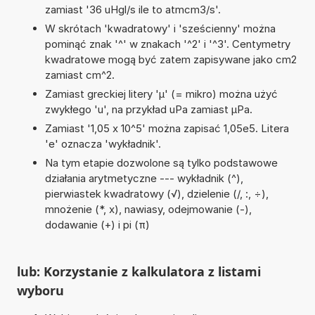
zamiast '36 uHgl/s ile to atmcm3/s'.
W skrótach 'kwadratowy' i 'sześcienny' można
pominąć znak '^' w znakach '^2' i '^3'. Centymetry
kwadratowe mogą być zatem zapisywane jako cm2
zamiast cm^2.
Zamiast greckiej litery 'µ' (= mikro) można użyć
zwykłego 'u', na przykład uPa zamiast µPa.
Zamiast '1,05 x 10^5' można zapisać 1,05e5. Litera
'e' oznacza 'wykładnik'.
Na tym etapie dozwolone są tylko podstawowe
działania arytmetyczne --- wykładnik (^),
pierwiastek kwadratowy (√), dzielenie (/, :, ÷),
mnożenie (*, x), nawiasy, odejmowanie (-),
dodawanie (+) i pi (π)
lub: Korzystanie z kalkulatora z listami
wyboru