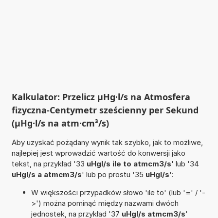
Kalkulator: Przelicz µHg·l/s na Atmosfera
fizyczna-Centymetr sześcienny per Sekund
(µHg·l/s na atm·cm³/s)
Aby uzyskać pożądany wynik tak szybko, jak to możliwe,
najlepiej jest wprowadzić wartość do konwersji jako
tekst, na przykład '33
uHgl/s ile to atmcm3/s
' lub '34
uHgl/s a atmcm3/s
' lub po prostu '35
uHgl/s
':
W większości przypadków słowo 'ile to' (lub '=' / '-
>') można pominąć między nazwami dwóch
jednostek, na przykład '37
uHgl/s atmcm3/s
'