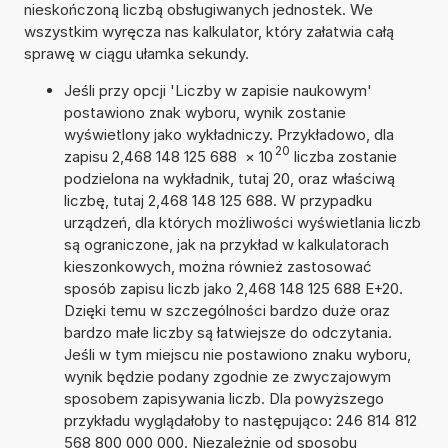
nieskończoną liczbą obsługiwanych jednostek. We
wszystkim wyręcza nas kalkulator, który załatwia całą
sprawę w ciągu ułamka sekundy.
Jeśli przy opcji 'Liczby w zapisie naukowym'
postawiono znak wyboru, wynik zostanie
wyświetlony jako wykładniczy. Przykładowo, dla
20
zapisu 2,468 148 125 688
×
10
liczba zostanie
podzielona na wykładnik, tutaj 20, oraz właściwą
liczbę, tutaj 2,468 148 125 688. W przypadku
urządzeń, dla których możliwości wyświetlania liczb
są ograniczone, jak na przykład w kalkulatorach
kieszonkowych, można również zastosować
sposób zapisu liczb jako 2,468 148 125 688 E+20.
Dzięki temu w szczególności bardzo duże oraz
bardzo małe liczby są łatwiejsze do odczytania.
Jeśli w tym miejscu nie postawiono znaku wyboru,
wynik będzie podany zgodnie ze zwyczajowym
sposobem zapisywania liczb. Dla powyższego
przykładu wyglądałoby to następująco: 246 814 812
568 800 000 000. Niezależnie od sposobu