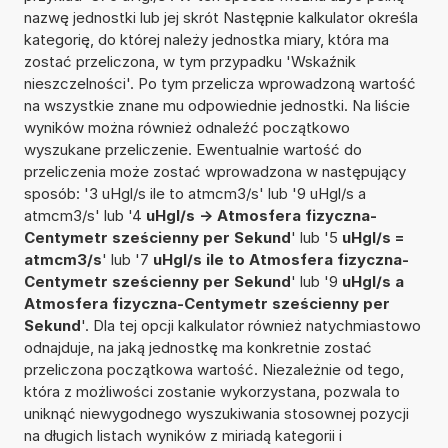
nazwę jednostki lub jej skrót Następnie kalkulator określa
kategorię, do której należy jednostka miary, która ma
zostać przeliczona, w tym przypadku 'Wskaźnik
nieszczelności'. Po tym przelicza wprowadzoną wartość
na wszystkie znane mu odpowiednie jednostki. Na liście
wyników można również odnaleźć początkowo
wyszukane przeliczenie. Ewentualnie wartość do
przeliczenia może zostać wprowadzona w następujący
sposób: '3 uHgl/s ile to atmcm3/s' lub '9 uHgl/s a
atmcm3/s' lub '4
uHgl/s -> Atmosfera fizyczna-
Centymetr sześcienny per Sekund
' lub '5
uHgl/s =
atmcm3/s
' lub '7
uHgl/s ile to Atmosfera fizyczna-
Centymetr sześcienny per Sekund
' lub '9
uHgl/s a
Atmosfera fizyczna-Centymetr sześcienny per
Sekund
'. Dla tej opcji kalkulator również natychmiastowo
odnajduje, na jaką jednostkę ma konkretnie zostać
przeliczona początkowa wartość. Niezależnie od tego,
która z możliwości zostanie wykorzystana, pozwala to
uniknąć niewygodnego wyszukiwania stosownej pozycji
na długich listach wyników z miriadą kategorii i