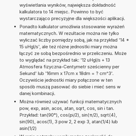
wyświetlania wyników, największa dokładność
kalkulatora to 14 miejsc. Powinno to być
wystarczająco precyzyjne dla większości aplikacji.
Ponadto kalkulator umożliwia stosowanie wyrażeń
matematycznych. W rezultacie można nie tylko
wyliczać liczby pomiędzy sobą, jak na przykład '14 *
15 uHgl/s', ale też różne jednostki miary można
łączyć ze sobą bezpośrednio w przeliczeniu. Może
to wyglądać na przykład tak: '12 uHgl/s + 13
Atmosfera fizyczna-Centymetr sześcienny per
Sekund' lub '16mm x 17cm x 18dm = ? cm^3'.
Oczywiście jednostki miary połączone w ten
sposób muszą pasować do siebie i mieć sens w
danej kombinacji.
Można również używać funkcji matematycznych
pow, exp, asin, acos, atan, sqrt, cos, sin i tan.
Przykład: tan(90°), cos(pi/2), sin(π/2), sqrt(4),
sin(90), acos(1), 3 pow 2, 2 exp 3, atan(1/4) lub
asin(1/2)