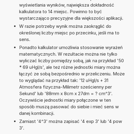
wyświetlania wyników, największa dokładność
kalkulatora to 14 miejsc. Powinno to być
wystarczająco precyzyjne dla większości aplikacji.
W razie potrzeby wynik można zaokrąglić do
określonej liczby miejsc po przecinku, jeśli ma to
sens.
Ponadto kalkulator umożliwia stosowanie wyrażeń
matematycznych. W rezultacie można nie tylko
wyliczać liczby pomiędzy sobą, jak na przykład '50
* 69 uHgl/s', ale też różne jednostki miary można
łączyć ze sobą bezpośrednio w przeliczeniu. Może
to wyglądać na przykład tak: '12 uHgl/s + 31
Atmosfera fizyczna-Milimetr sześcienny per
Sekund' lub '88mm x 8cm x 27dm = ? cm^3'.
Oczywiście jednostki miary połączone w ten
sposób muszą pasować do siebie i mieć sens w
danej kombinacji.
Zamiast '4^3' można zapisać '4 exp 3' lub '4 pow
3'.