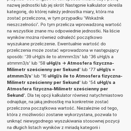
nazwę jednostki lub jej skrót Następnie kalkulator określa
kategorię, do której należy jednostka miary, która ma
zostać przeliczona, w tym przypadku 'Wskaźnik
nieszczelności'. Po tym przelicza wprowadzoną wartość
na wszystkie znane mu odpowiednie jednostki. Na liście
wyników można również odnaleźć początkowo
wyszukane przeliczenie. Ewentualnie wartość do
przeliczenia może zostać wprowadzona w następujący
sposób: '39 uHgl/s ile to atmmm3/s' lub '36 uHgl/s a
atmmm3/s' lub '58
uHgl/s -> Atmosfera fizyczna-
Milimetr sześcienny per Sekund
' lub '77
uHgl/s =
atmmm3/s
' lub '16
uHgl/s ile to Atmosfera fizyczna-
Milimetr sześcienny per Sekund
' lub '54
uHgl/s a
Atmosfera fizyczna-Milimetr sześcienny per
Sekund
'. Dla tej opcji kalkulator również natychmiastowo
odnajduje, na jaką jednostkę ma konkretnie zostać
przeliczona początkowa wartość. Niezależnie od tego,
która z możliwości zostanie wykorzystana, pozwala to
uniknąć niewygodnego wyszukiwania stosownej pozycji
na długich listach wyników z miriadą kategorii i