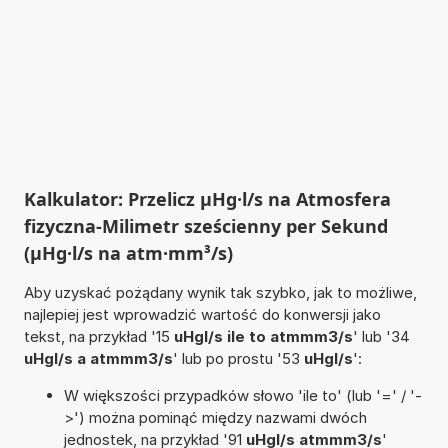
Kalkulator: Przelicz µHg·l/s na Atmosfera
fizyczna-Milimetr sześcienny per Sekund
(µHg·l/s na atm·mm³/s)
Aby uzyskać pożądany wynik tak szybko, jak to możliwe,
najlepiej jest wprowadzić wartość do konwersji jako
tekst, na przykład '15
uHgl/s ile to atmmm3/s
' lub '34
uHgl/s a atmmm3/s
' lub po prostu '53
uHgl/s
':
W większości przypadków słowo 'ile to' (lub '=' / '-
>') można pominąć między nazwami dwóch
jednostek, na przykład '91
uHgl/s atmmm3/s
'