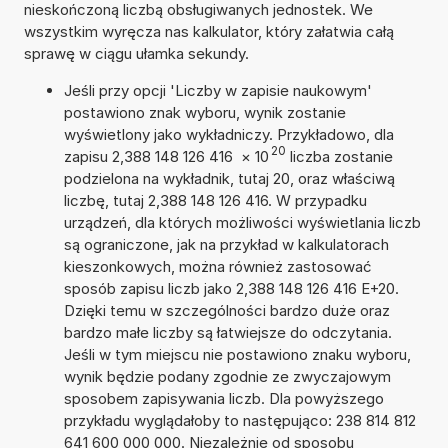
nieskończoną liczbą obsługiwanych jednostek. We
wszystkim wyręcza nas kalkulator, który załatwia całą
sprawę w ciągu ułamka sekundy.
Jeśli przy opcji 'Liczby w zapisie naukowym'
postawiono znak wyboru, wynik zostanie
wyświetlony jako wykładniczy. Przykładowo, dla
20
zapisu 2,388 148 126 416
×
10
liczba zostanie
podzielona na wykładnik, tutaj 20, oraz właściwą
liczbę, tutaj 2,388 148 126 416. W przypadku
urządzeń, dla których możliwości wyświetlania liczb
są ograniczone, jak na przykład w kalkulatorach
kieszonkowych, można również zastosować
sposób zapisu liczb jako 2,388 148 126 416 E+20.
Dzięki temu w szczególności bardzo duże oraz
bardzo małe liczby są łatwiejsze do odczytania.
Jeśli w tym miejscu nie postawiono znaku wyboru,
wynik będzie podany zgodnie ze zwyczajowym
sposobem zapisywania liczb. Dla powyższego
przykładu wyglądałoby to następująco: 238 814 812
641 600 000 000. Niezależnie od sposobu