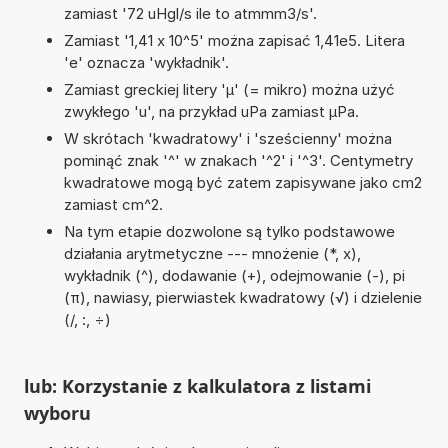
zamiast '72 uHgl/s ile to atmmm3/s'.
Zamiast '1,41 x 10^5' można zapisać 1,41e5. Litera
'e' oznacza 'wykładnik'.
Zamiast greckiej litery 'µ' (= mikro) można użyć
zwykłego 'u', na przykład uPa zamiast µPa.
W skrótach 'kwadratowy' i 'sześcienny' można
pominąć znak '^' w znakach '^2' i '^3'. Centymetry
kwadratowe mogą być zatem zapisywane jako cm2
zamiast cm^2.
Na tym etapie dozwolone są tylko podstawowe
działania arytmetyczne --- mnożenie (*, x),
wykładnik (^), dodawanie (+), odejmowanie (-), pi
(π), nawiasy, pierwiastek kwadratowy (√) i dzielenie
(/, :, ÷)
lub: Korzystanie z kalkulatora z listami
wyboru