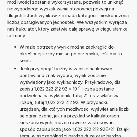
możliwości zostanie wykorzystana, pozwala to uniknąć
niewygodnego wyszukiwania stosownej pozycji na
długich listach wyników z miriadą kategorii i nieskończoną
liczbą obsługiwanych jednostek. We wszystkim wyręcza
nas kalkulator, który załatwia całą sprawę w ciągu ułamka
sekundy.
W razie potrzeby wynik można zaokrąglić do
określonej liczby miejsc po przecinku, jeśli ma to
sens.
Jeśli przy opcji 'Liczby w zapisie naukowym'
postawiono znak wyboru, wynik zostanie
wyświetlony jako wykładniczy. Przykładowo, dla
21
zapisu 1,022 222 212 92
×
10
liczba zostanie
podzielona na wykładnik, tutaj 21, oraz właściwą
liczbę, tutaj 1,022 222 212 92. W przypadku
urządzeń, dla których możliwości wyświetlania liczb
są ograniczone, jak na przykład w kalkulatorach
kieszonkowych, można również zastosować
sposób zapisu liczb jako 1,022 222 212 92E+21. Dzięki
temu w szczególności bardzo duże oraz bardzo