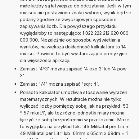
małe liczby są łatwiejsze do odczytania. Jeśli w tym
miejscu nie postawiono znaku wyboru, wynik będzie
podany zgodnie ze zwyczajowym sposobem
zapisywania liczb. Dla powyższego przykładu
wyglądałoby to następująco: 1 022 222 212 920 000
000 000. Niezależnie od sposobu wyświetlania
wyników, największa dokładność kalkulatora to 14
miejsc. Powinno to być wystarczająco precyzyjne
dla większości aplikacji.
Zamiast '4^3' można zapisać '4 exp 3' lub '4 pow
3'.
Zamiast '√4' można zapisać 'sqrt 4'.
Ponadto kalkulator umożliwia stosowanie wyrażeń
matematycznych. W rezultacie można nie tylko
wyliczać liczby pomiędzy sobą, jak na przykład '53
* 57 mkat/l', ale też różne jednostki miary można
łączyć ze sobą bezpośrednio w przeliczeniu. Może
to wyglądać na przykład tak: '45 Milikatal per Litr +
49 Milikatal per Litr' lub '61mm x 65cm x 69dm = ?