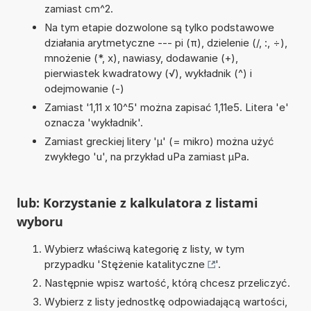
zamiast cm^2.
Na tym etapie dozwolone są tylko podstawowe
działania arytmetyczne --- pi (π), dzielenie (/, :, ÷),
mnożenie (*, x), nawiasy, dodawanie (+),
pierwiastek kwadratowy (√), wykładnik (^) i
odejmowanie (-)
Zamiast '1,11 x 10^5' można zapisać 1,11e5. Litera 'e'
oznacza 'wykładnik'.
Zamiast greckiej litery 'µ' (= mikro) można użyć
zwykłego 'u', na przykład uPa zamiast µPa.
lub: Korzystanie z kalkulatora z listami
wyboru
Wybierz właściwą kategorię z listy, w tym
przypadku '
Stężenie katalityczne
'.
Następnie wpisz wartość, którą chcesz przeliczyć.
Wybierz z listy jednostkę odpowiadającą wartości,