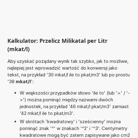
Kalkulator: Przelicz Milikatal per Litr
(mkat/l)
Aby uzyskać pożądany wynik tak szybko, jak to możliwe,
najlepiej jest wprowadzić wartość do konwersji jako
tekst, na przykład '30 mkat/l ile to pkat/m3' lub po prostu
'38
mkat/l
':
W większości przypadków słowo 'ile to' (lub '=' / '-
>') można pominąć między nazwami dwóch
jednostek, na przykład '46 mkat/l pkat/m3' zamiast
'42 mkat/l ile to pkat/m3'.
W skrótach 'kwadratowy' i 'sześcienny' można
pominąć znak '^' w znakach '^2' i '^3'. Centymetry
kwadratowe mogą być zatem zapisywane jako cm2