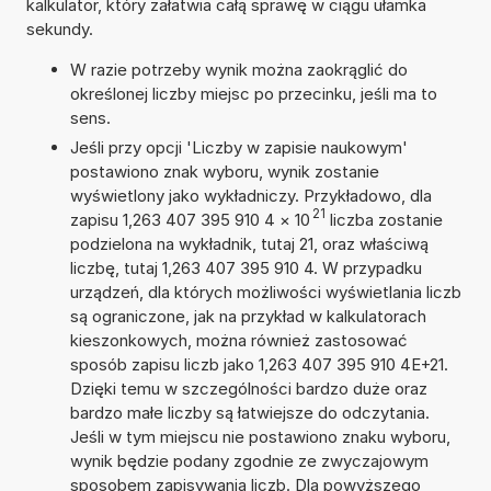
kalkulator, który załatwia całą sprawę w ciągu ułamka
sekundy.
W razie potrzeby wynik można zaokrąglić do
określonej liczby miejsc po przecinku, jeśli ma to
sens.
Jeśli przy opcji 'Liczby w zapisie naukowym'
postawiono znak wyboru, wynik zostanie
wyświetlony jako wykładniczy. Przykładowo, dla
21
zapisu 1,263 407 395 910 4
×
10
liczba zostanie
podzielona na wykładnik, tutaj 21, oraz właściwą
liczbę, tutaj 1,263 407 395 910 4. W przypadku
urządzeń, dla których możliwości wyświetlania liczb
są ograniczone, jak na przykład w kalkulatorach
kieszonkowych, można również zastosować
sposób zapisu liczb jako 1,263 407 395 910 4E+21.
Dzięki temu w szczególności bardzo duże oraz
bardzo małe liczby są łatwiejsze do odczytania.
Jeśli w tym miejscu nie postawiono znaku wyboru,
wynik będzie podany zgodnie ze zwyczajowym
sposobem zapisywania liczb. Dla powyższego