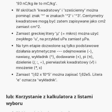
'93 nC/kg ile to mC/kg'.
W skrótach 'kwadratowy' i 'sześcienny' można
pominąć znak '^' w znakach '^2' i '^3'. Centymetry
kwadratowe mogą być zatem zapisywane jako cm2
zamiast cm^2.
Zamiast greckiej litery 'µ' (= mikro) można użyć
zwykłego 'u', na przykład uPa zamiast µPa.
Na tym etapie dozwolone są tylko podstawowe
działania arytmetyczne --- odejmowanie (-),
nawiasy, wykładnik (^), dodawanie (+), pi (π),
dzielenie (/, :, ÷), pierwiastek kwadratowy (√) i
mnożenie (*, x)
Zamiast '1,62 x 10^5' można zapisać 1,62e5. Litera
'e' oznacza 'wykładnik'.
lub: Korzystanie z kalkulatora z listami
wyboru