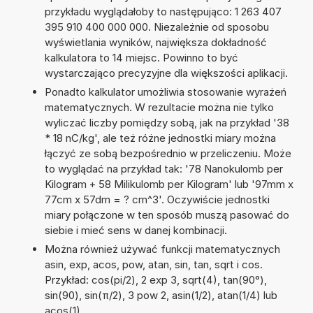
przykładu wyglądałoby to następująco: 1 263 407
395 910 400 000 000. Niezależnie od sposobu
wyświetlania wyników, największa dokładność
kalkulatora to 14 miejsc. Powinno to być
wystarczająco precyzyjne dla większości aplikacji.
Ponadto kalkulator umożliwia stosowanie wyrażeń
matematycznych. W rezultacie można nie tylko
wyliczać liczby pomiędzy sobą, jak na przykład '38
* 18 nC/kg', ale też różne jednostki miary można
łączyć ze sobą bezpośrednio w przeliczeniu. Może
to wyglądać na przykład tak: '78 Nanokulomb per
Kilogram + 58 Milikulomb per Kilogram' lub '97mm x
77cm x 57dm = ? cm^3'. Oczywiście jednostki
miary połączone w ten sposób muszą pasować do
siebie i mieć sens w danej kombinacji.
Można również używać funkcji matematycznych
asin, exp, acos, pow, atan, sin, tan, sqrt i cos.
Przykład: cos(pi/2), 2 exp 3, sqrt(4), tan(90°),
sin(90), sin(π/2), 3 pow 2, asin(1/2), atan(1/4) lub
acos(1)