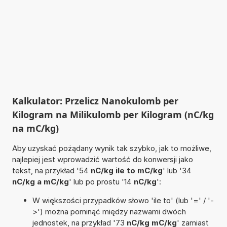
Kalkulator: Przelicz Nanokulomb per
Kilogram na Milikulomb per Kilogram (nC/kg
na mC/kg)
Aby uzyskać pożądany wynik tak szybko, jak to możliwe,
najlepiej jest wprowadzić wartość do konwersji jako
tekst, na przykład '54
nC/kg ile to mC/kg
' lub '34
nC/kg a mC/kg
' lub po prostu '14
nC/kg
':
W większości przypadków słowo 'ile to' (lub '=' / '-
>') można pominąć między nazwami dwóch
jednostek, na przykład '73
nC/kg mC/kg
' zamiast