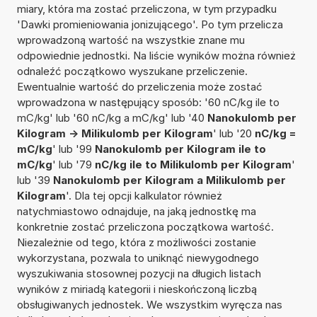
miary, która ma zostać przeliczona, w tym przypadku
'Dawki promieniowania jonizującego'. Po tym przelicza
wprowadzoną wartość na wszystkie znane mu
odpowiednie jednostki. Na liście wyników można również
odnaleźć początkowo wyszukane przeliczenie.
Ewentualnie wartość do przeliczenia może zostać
wprowadzona w następujący sposób: '60 nC/kg ile to
mC/kg' lub '60 nC/kg a mC/kg' lub '40
Nanokulomb per
Kilogram -> Milikulomb per Kilogram
' lub '20
nC/kg =
mC/kg
' lub '99
Nanokulomb per Kilogram ile to
mC/kg
' lub '79
nC/kg ile to Milikulomb per Kilogram
'
lub '39
Nanokulomb per Kilogram a Milikulomb per
Kilogram
'. Dla tej opcji kalkulator również
natychmiastowo odnajduje, na jaką jednostkę ma
konkretnie zostać przeliczona początkowa wartość.
Niezależnie od tego, która z możliwości zostanie
wykorzystana, pozwala to uniknąć niewygodnego
wyszukiwania stosownej pozycji na długich listach
wyników z miriadą kategorii i nieskończoną liczbą
obsługiwanych jednostek. We wszystkim wyręcza nas