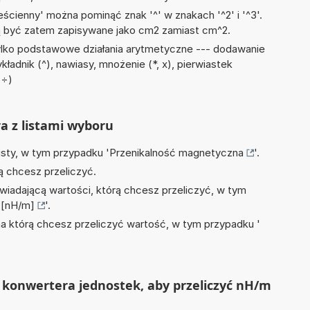
ścienny' można pominąć znak '^' w znakach '^2' i '^3'.
być zatem zapisywane jako cm2 zamiast cm^2.
ylko podstawowe działania arytmetyczne --- dodawanie
ykładnik (^), nawiasy, mnożenie (*, x), pierwiastek
 ÷)
ra z listami wyboru
isty, w tym przypadku '
Przenikalność magnetyczna
'.
ą chcesz przeliczyć.
wiadającą wartości, którą chcesz przeliczyć, w tym
 [nH/m]
'.
na którą chcesz przeliczyć wartość, w tym przypadku '
 konwertera jednostek, aby przeliczyć nH/m