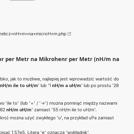
przelicz+nH+m+na+microH+m.php
enr per Metr na Mikrohenr per Metr (nH/m na
ko, jak to możliwe, najlepiej jest wprowadzić wartość do
nH/m ile to uH/m
' lub '1
nH/m a uH/m
' lub po prostu '28
 'ile to' (lub '=' / '->') można pominąć między nazwami
'82
nH/m uH/m
' zamiast '55 nH/m ile to uH/m'.
mikro) można użyć zwykłego 'u', na przykład uPa zamiast
isać 1,57e5. Litera 'e' oznacza 'wykładnik'.