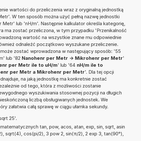
nie wartości do przeliczenia wraz z oryginalną jednostką
 Metr'. W ten sposób można użyć pełną nazwę jednostki
r Metr' lub 'nH/m'. Następnie kalkulator określa kategorię,
óra ma zostać przeliczona, w tym przypadku 'Przenikalność
rowadzoną wartość na wszystkie znane mu odpowiednie
 również odnaleźć początkowo wyszukane przeliczenie.
ia może zostać wprowadzona w następujący sposób: '55
m' lub '82
Nanohenr per Metr -> Mikrohenr per Metr
'
nr per Metr ile to uH/m
' lub '64
nH/m ile to
enr per Metr a Mikrohenr per Metr
'. Dla tej opcji
dnajduje, na jaką jednostkę ma konkretnie zostać
zależnie od tego, która z możliwości zostanie
iewygodnego wyszukiwania stosownej pozycji na długich
i nieskończoną liczbą obsługiwanych jednostek. We
tóry załatwia całą sprawę w ciągu ułamka sekundy.
qrt 25'.
atematycznych tan, pow, acos, atan, exp, sin, sqrt, asin
2), sqrt(4), cos(pi/2), 3 pow 2, sin(π/2), 2 exp 3, tan(90°),