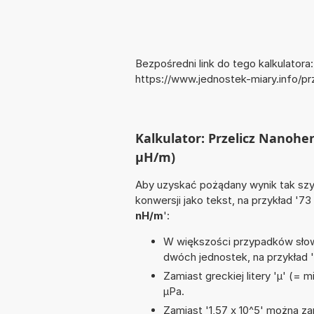
Bezpośredni link do tego kalkulatora:
https://www.jednostek-miary.info/
Kalkulator: Przelicz Nanoh
µH/m)
Aby uzyskać pożądany wynik tak szyb
konwersji jako tekst, na przykład '73
nH/m
':
W większości przypadków słowo
dwóch jednostek, na przykład 
Zamiast greckiej litery 'µ' (= 
µPa.
Zamiast '1,57 x 10^5' można zap