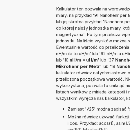
Kalkulator ten pozwala na wprowadze
miary; na przykład '91 Nanohenr per
lub jej skrótna przykład 'Nanohenr pe
do której należy jednostka miary, kt
magnetyczna'. Po tym przelicza wp
jednostki. Na liście wyników można
Ewentualnie wartość do przeliczen
nH/m ile to uH/m' lub '92 nH/m a uH/
lub '10
nH/m = uH/m
' lub '37
Nanohe
Mikrohenr per Metr
' lub '19
Nanoh
kalkulator również natychmiastowo o
przeliczona początkowa wartość. Nie
wykorzystana, pozwala to uniknąć n
listach wyników z miriadą kategorii 
wszystkim wyręcza nas kalkulator, k
Zamiast '√25' można zapisać 's
Można również używać funkcji m
i cos. Przykład: acos(1), asin(1/
sin(90) lub atan(1/4)