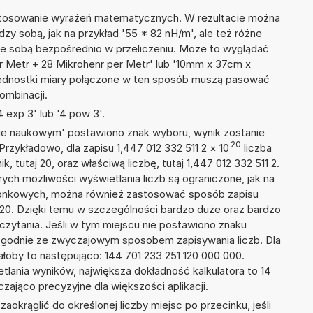
 stosowanie wyrażeń matematycznych. W rezultacie można
dzy sobą, jak na przykład '55 * 82 nH/m', ale też różne
ze sobą bezpośrednio w przeliczeniu. Może to wyglądać
er Metr + 28 Mikrohenr per Metr' lub '10mm x 37cm x
ednostki miary połączone w ten sposób muszą pasować
ombinacji.
 exp 3' lub '4 pow 3'.
isie naukowym' postawiono znak wyboru, wynik zostanie
20
Przykładowo, dla zapisu 1,447 012 332 511 2
×
10
liczba
, tutaj 20, oraz właściwą liczbę, tutaj 1,447 012 332 511 2.
ych możliwości wyświetlania liczb są ograniczone, jak na
szonkowych, można również zastosować sposób zapisu
E+20. Dzięki temu w szczególności bardzo duże oraz bardzo
dczytania. Jeśli w tym miejscu nie postawiono znaku
zgodnie ze zwyczajowym sposobem zapisywania liczb. Dla
oby to następująco: 144 701 233 251 120 000 000.
tlania wyników, największa dokładność kalkulatora to 14
zająco precyzyjne dla większości aplikacji.
okrąglić do określonej liczby miejsc po przecinku, jeśli