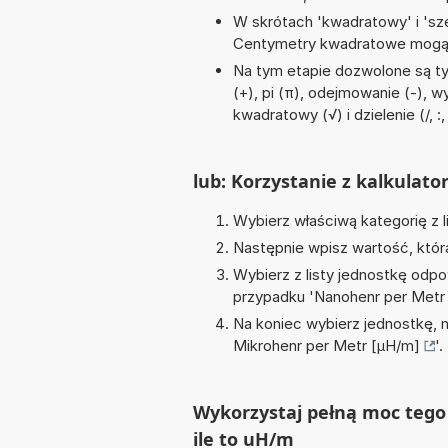
W skrótach 'kwadratowy' i 'sze
Centymetry kwadratowe mogą 
Na tym etapie dozwolone są t
(+), pi (π), odejmowanie (-), w
kwadratowy (√) i dzielenie (/, :,
lub: Korzystanie z kalkulato
Wybierz właściwą kategorię z l
Następnie wpisz wartość, któr
Wybierz z listy jednostkę odpo
przypadku '
Nanohenr per Metr
Na koniec wybierz jednostkę, 
Mikrohenr per Metr [µH/m]
'.
Wykorzystaj pełną moc tego
ile to uH/m