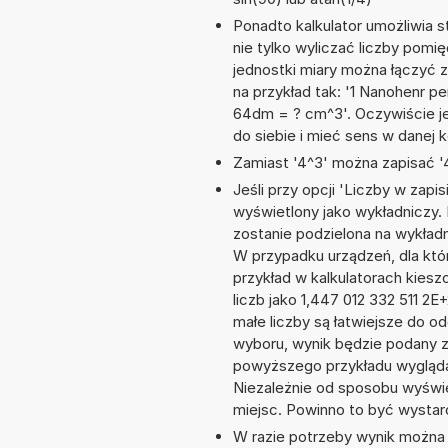
Ponadto kalkulator umożliwia
nie tylko wyliczać liczby pomię
jednostki miary można łączyć 
na przykład tak: '1 Nanohenr p
64dm = ? cm^3'. Oczywiście j
do siebie i mieć sens w danej k
Zamiast '4^3' można zapisać '4
Jeśli przy opcji 'Liczby w zap
wyświetlony jako wykładniczy. 
zostanie podzielona na wykładnik
W przypadku urządzeń, dla któr
przykład w kalkulatorach kie
liczb jako 1,447 012 332 511 2
małe liczby są łatwiejsze do o
wyboru, wynik będzie podany 
powyższego przykładu wyglądał
Niezależnie od sposobu wyświe
miejsc. Powinno to być wystarc
W razie potrzeby wynik można za