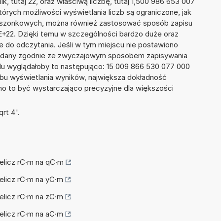
k, tutaj 22, oraz właściwą liczbę, tutaj 1,500 986 653 007
tórych możliwości wyświetlania liczb są ograniczone, jak
kieszonkowych, można również zastosować sposób zapisu
7E+22. Dzięki temu w szczególności bardzo duże oraz
ze do odczytania. Jeśli w tym miejscu nie postawiono
podany zgodnie ze zwyczajowym sposobem zapisywania
du wyglądałoby to następująco: 15 009 866 530 077 000
bu wyświetlania wyników, największa dokładność
nno to być wystarczająco precyzyjne dla większości
rt 4'.
zelicz rC·m na qC·m
zelicz rC·m na yC·m
zelicz rC·m na zC·m
zelicz rC·m na aC·m