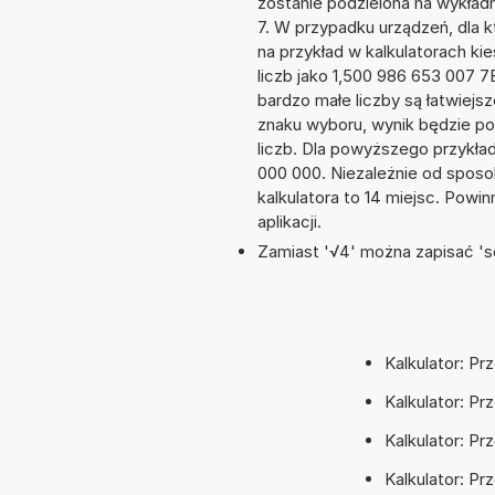
zostanie podzielona na wykładni
7. W przypadku urządzeń, dla k
na przykład w kalkulatorach 
liczb jako 1,500 986 653 007 
bardzo małe liczby są łatwiejs
znaku wyboru, wynik będzie 
liczb. Dla powyższego przykła
000 000. Niezależnie od sposo
kalkulatora to 14 miejsc. Powi
aplikacji.
Zamiast '√4' można zapisać 'sq
Kalkulator: Pr
Kalkulator: Pr
Kalkulator: Pr
Kalkulator: Pr