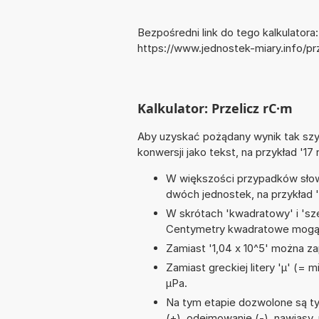
Bezpośredni link do tego kalkulatora:
https://www.jednostek-miary.info/p
Kalkulator: Przelicz rC·m
Aby uzyskać pożądany wynik tak szyb
konwersji jako tekst, na przykład '17 
W większości przypadków słowo
dwóch jednostek, na przykład '
W skrótach 'kwadratowy' i 'sze
Centymetry kwadratowe mogą 
Zamiast '1,04 x 10^5' można zap
Zamiast greckiej litery 'µ' (= 
µPa.
Na tym etapie dozwolone są t
(+), odejmowanie (-), nawiasy, 