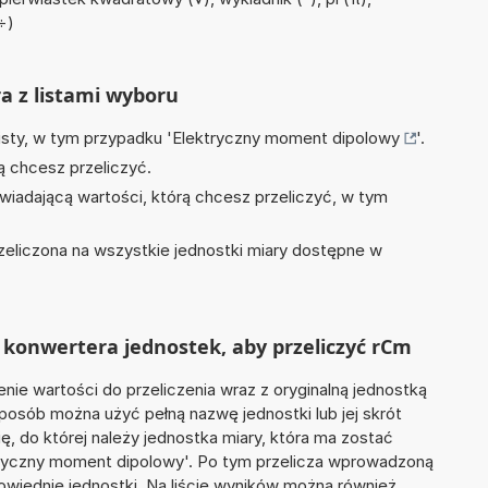
 ÷)
ra z listami wyboru
isty, w tym przypadku '
Elektryczny moment dipolowy
'.
ą chcesz przeliczyć.
wiadającą wartości, którą chcesz przeliczyć, w tym
zeliczona na wszystkie jednostki miary dostępne w
 konwertera jednostek, aby przeliczyć rCm
nie wartości do przeliczenia wraz z oryginalną jednostką
sposób można użyć pełną nazwę jednostki lub jej skrót
ię, do której należy jednostka miary, która ma zostać
tryczny moment dipolowy'. Po tym przelicza wprowadzoną
wiednie jednostki. Na liście wyników można również