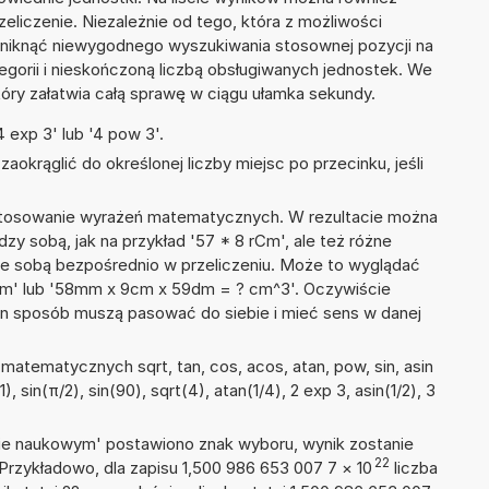
liczenie. Niezależnie od tego, która z możliwości
uniknąć niewygodnego wyszukiwania stosownej pozycji na
tegorii i nieskończoną liczbą obsługiwanych jednostek. We
tóry załatwia całą sprawę w ciągu ułamka sekundy.
 exp 3' lub '4 pow 3'.
okrąglić do określonej liczby miejsc po przecinku, jeśli
 stosowanie wyrażeń matematycznych. W rezultacie można
dzy sobą, jak na przykład '57 * 8 rCm', ale też różne
ze sobą bezpośrednio w przeliczeniu. Może to wyglądać
rCm' lub '58mm x 9cm x 59dm = ? cm^3'. Oczywiście
en sposób muszą pasować do siebie i mieć sens w danej
atematycznych sqrt, tan, cos, acos, atan, pow, sin, asin
), sin(π/2), sin(90), sqrt(4), atan(1/4), 2 exp 3, asin(1/2), 3
isie naukowym' postawiono znak wyboru, wynik zostanie
22
 Przykładowo, dla zapisu 1,500 986 653 007 7
×
10
liczba