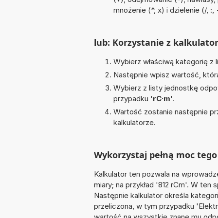
mnożenie (*, x) i dzielenie (/, :,
lub: Korzystanie z kalkulato
Wybierz właściwą kategorię z l
Następnie wpisz wartość, któr
Wybierz z listy jednostkę odpo
przypadku '
rC·m
'.
Wartość zostanie następnie pr
kalkulatorze.
Wykorzystaj pełną moc tego
Kalkulator ten pozwala na wprowadze
miary; na przykład '812 rCm'. W ten 
Następnie kalkulator określa kategor
przeliczona, w tym przypadku 'Elek
wartość na wszystkie znane mu odpo