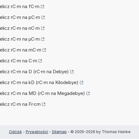
zelicz rC·m na fC·m
zelicz rC·m na pC·m
zelicz rC·m na nC·m
zelicz rC·m na µC·m
zelicz rC·m na mC·m
zelicz rC·m na C·m
zelicz rC·m na D (rC·m na Debye)
zelicz rC·m na kD (rC·m na Kilodebye)
rzelicz rC·m na MD (rC·m na Megadebye)
zelicz rC·m na Fr·cm
Odcisk
-
Prywatności
-
Sitemap
- © 2005-2026 by Thomas Hainke