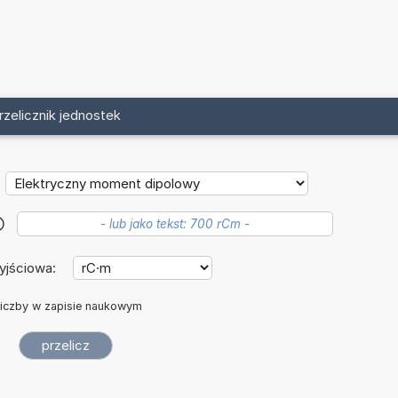
rzelicznik jednostek
?
yjściowa:
iczby w zapisie naukowym