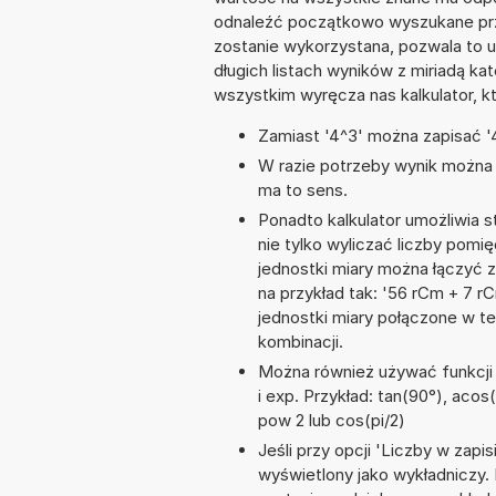
odnaleźć początkowo wyszukane prze
zostanie wykorzystana, pozwala to 
długich listach wyników z miriadą ka
wszystkim wyręcza nas kalkulator, k
Zamiast '4^3' można zapisać '4
W razie potrzeby wynik można za
ma to sens.
Ponadto kalkulator umożliwia
nie tylko wyliczać liczby pomię
jednostki miary można łączyć 
na przykład tak: '56 rCm + 7 
jednostki miary połączone w t
kombinacji.
Można również używać funkcji m
i exp. Przykład: tan(90°), acos(1
pow 2 lub cos(pi/2)
Jeśli przy opcji 'Liczby w zap
wyświetlony jako wykładniczy.