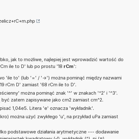
rzelicz+rC+m.php
ko, jak to możliwe, najlepiej jest wprowadzić wartość do
rCm ile to D' lub po prostu '18
rCm
':
 'ile to' (lub '=' / '->') można pominąć między nazwami
19 rCm D' zamiast '68 rCm ile to D'.
ścienny' można pominąć znak '^' w znakach '^2' i '^3'.
być zatem zapisywane jako cm2 zamiast cm^2.
isać 1,04e5. Litera 'e' oznacza 'wykładnik'.
mikro) można użyć zwykłego 'u', na przykład uPa zamiast
ylko podstawowe działania arytmetyczne --- dodawanie
pierwiastek kwadratowy (√), wykładnik (^), pi (π),