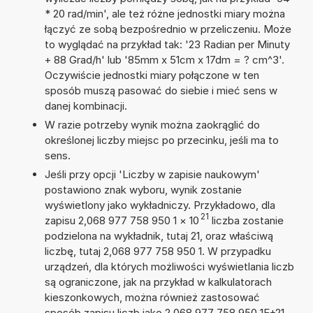
* 20 rad/min', ale też różne jednostki miary można
łączyć ze sobą bezpośrednio w przeliczeniu. Może
to wyglądać na przykład tak: '23 Radian per Minuty
+ 88 Grad/h' lub '85mm x 51cm x 17dm = ? cm^3'.
Oczywiście jednostki miary połączone w ten
sposób muszą pasować do siebie i mieć sens w
danej kombinacji.
W razie potrzeby wynik można zaokrąglić do
określonej liczby miejsc po przecinku, jeśli ma to
sens.
Jeśli przy opcji 'Liczby w zapisie naukowym'
postawiono znak wyboru, wynik zostanie
wyświetlony jako wykładniczy. Przykładowo, dla
21
zapisu 2,068 977 758 950 1
×
10
liczba zostanie
podzielona na wykładnik, tutaj 21, oraz właściwą
liczbę, tutaj 2,068 977 758 950 1. W przypadku
urządzeń, dla których możliwości wyświetlania liczb
są ograniczone, jak na przykład w kalkulatorach
kieszonkowych, można również zastosować
sposób zapisu liczb jako 2,068 977 758 950 1E+21.