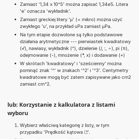
Zamiast '1,34 x 10^5' można zapisać 1,34e5. Litera
'e' oznacza 'wykładnik'.
Zamiast greckiej litery 'µ' (= mikro) można użyć
zwykłego 'u', na przykład uPa zamiast µPa.
Na tym etapie dozwolone są tylko podstawowe
działania arytmetyczne --- pierwiastek kwadratowy
(√), nawiasy, wykładnik (^), dzielenie (/, :, ÷), pi (π),
odejmowanie (-), mnożenie (*, x) i dodawanie (+)
W skrótach 'kwadratowy' i 'sześcienny' można
pominąć znak '^' w znakach '^2' i '^3'. Centymetry
kwadratowe mogą być zatem zapisywane jako cm2
zamiast cm^2.
lub: Korzystanie z kalkulatora z listami
wyboru
Wybierz właściwą kategorię z listy, w tym
przypadku '
Prędkość kątowa
'.