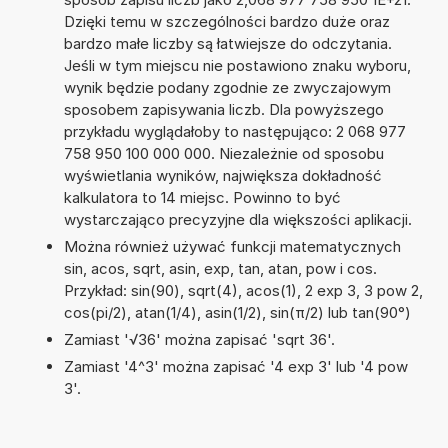
Dzięki temu w szczególności bardzo duże oraz
bardzo małe liczby są łatwiejsze do odczytania.
Jeśli w tym miejscu nie postawiono znaku wyboru,
wynik będzie podany zgodnie ze zwyczajowym
sposobem zapisywania liczb. Dla powyższego
przykładu wyglądałoby to następująco: 2 068 977
758 950 100 000 000. Niezależnie od sposobu
wyświetlania wyników, największa dokładność
kalkulatora to 14 miejsc. Powinno to być
wystarczająco precyzyjne dla większości aplikacji.
Można również używać funkcji matematycznych
sin, acos, sqrt, asin, exp, tan, atan, pow i cos.
Przykład: sin(90), sqrt(4), acos(1), 2 exp 3, 3 pow 2,
cos(pi/2), atan(1/4), asin(1/2), sin(π/2) lub tan(90°)
Zamiast '√36' można zapisać 'sqrt 36'.
Zamiast '4^3' można zapisać '4 exp 3' lub '4 pow
3'.