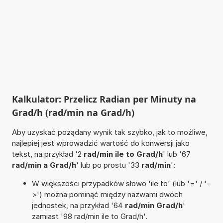
Kalkulator: Przelicz Radian per Minuty na
Grad/h (rad/min na Grad/h)
Aby uzyskać pożądany wynik tak szybko, jak to możliwe,
najlepiej jest wprowadzić wartość do konwersji jako
tekst, na przykład '2
rad/min ile to Grad/h
' lub '67
rad/min a Grad/h
' lub po prostu '33
rad/min
':
W większości przypadków słowo 'ile to' (lub '=' / '-
>') można pominąć między nazwami dwóch
jednostek, na przykład '64
rad/min Grad/h
'
zamiast '98 rad/min ile to Grad/h'.