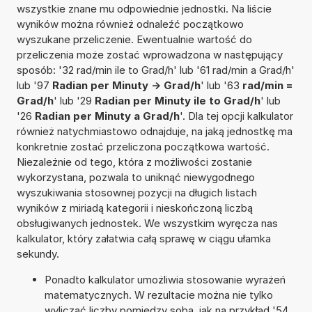
wszystkie znane mu odpowiednie jednostki. Na liście
wyników można również odnaleźć początkowo
wyszukane przeliczenie. Ewentualnie wartość do
przeliczenia może zostać wprowadzona w następujący
sposób: '32 rad/min ile to Grad/h' lub '61 rad/min a Grad/h'
lub '97
Radian per Minuty -> Grad/h
' lub '63
rad/min =
Grad/h
' lub '29
Radian per Minuty ile to Grad/h
' lub
'26
Radian per Minuty a Grad/h
'. Dla tej opcji kalkulator
również natychmiastowo odnajduje, na jaką jednostkę ma
konkretnie zostać przeliczona początkowa wartość.
Niezależnie od tego, która z możliwości zostanie
wykorzystana, pozwala to uniknąć niewygodnego
wyszukiwania stosownej pozycji na długich listach
wyników z miriadą kategorii i nieskończoną liczbą
obsługiwanych jednostek. We wszystkim wyręcza nas
kalkulator, który załatwia całą sprawę w ciągu ułamka
sekundy.
Ponadto kalkulator umożliwia stosowanie wyrażeń
matematycznych. W rezultacie można nie tylko
wyliczać liczby pomiędzy sobą, jak na przykład '54