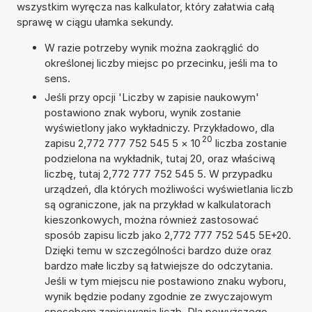
wszystkim wyręcza nas kalkulator, który załatwia całą
sprawę w ciągu ułamka sekundy.
W razie potrzeby wynik można zaokrąglić do
określonej liczby miejsc po przecinku, jeśli ma to
sens.
Jeśli przy opcji 'Liczby w zapisie naukowym'
postawiono znak wyboru, wynik zostanie
wyświetlony jako wykładniczy. Przykładowo, dla
20
zapisu 2,772 777 752 545 5
×
10
liczba zostanie
podzielona na wykładnik, tutaj 20, oraz właściwą
liczbę, tutaj 2,772 777 752 545 5. W przypadku
urządzeń, dla których możliwości wyświetlania liczb
są ograniczone, jak na przykład w kalkulatorach
kieszonkowych, można również zastosować
sposób zapisu liczb jako 2,772 777 752 545 5E+20.
Dzięki temu w szczególności bardzo duże oraz
bardzo małe liczby są łatwiejsze do odczytania.
Jeśli w tym miejscu nie postawiono znaku wyboru,
wynik będzie podany zgodnie ze zwyczajowym
sposobem zapisywania liczb. Dla powyższego