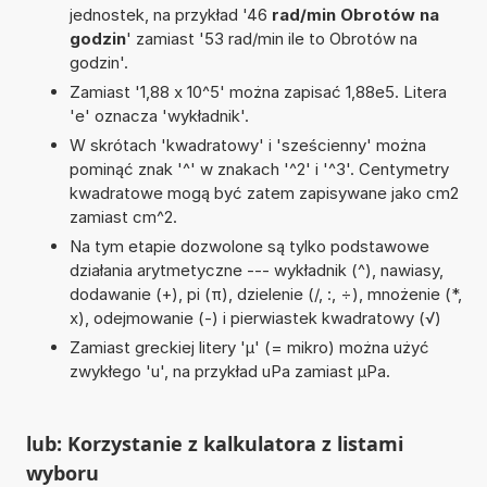
jednostek, na przykład '46
rad/min Obrotów na
godzin
' zamiast '53 rad/min ile to Obrotów na
godzin'.
Zamiast '1,88 x 10^5' można zapisać 1,88e5. Litera
'e' oznacza 'wykładnik'.
W skrótach 'kwadratowy' i 'sześcienny' można
pominąć znak '^' w znakach '^2' i '^3'. Centymetry
kwadratowe mogą być zatem zapisywane jako cm2
zamiast cm^2.
Na tym etapie dozwolone są tylko podstawowe
działania arytmetyczne --- wykładnik (^), nawiasy,
dodawanie (+), pi (π), dzielenie (/, :, ÷), mnożenie (*,
x), odejmowanie (-) i pierwiastek kwadratowy (√)
Zamiast greckiej litery 'µ' (= mikro) można użyć
zwykłego 'u', na przykład uPa zamiast µPa.
lub: Korzystanie z kalkulatora z listami
wyboru