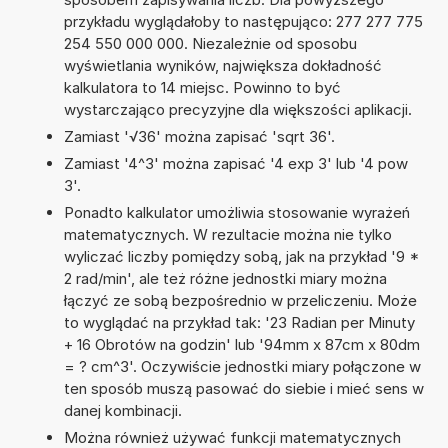
przykładu wyglądałoby to następująco: 277 277 775
254 550 000 000. Niezależnie od sposobu
wyświetlania wyników, największa dokładność
kalkulatora to 14 miejsc. Powinno to być
wystarczająco precyzyjne dla większości aplikacji.
Zamiast '√36' można zapisać 'sqrt 36'.
Zamiast '4^3' można zapisać '4 exp 3' lub '4 pow
3'.
Ponadto kalkulator umożliwia stosowanie wyrażeń
matematycznych. W rezultacie można nie tylko
wyliczać liczby pomiędzy sobą, jak na przykład '9 *
2 rad/min', ale też różne jednostki miary można
łączyć ze sobą bezpośrednio w przeliczeniu. Może
to wyglądać na przykład tak: '23 Radian per Minuty
+ 16 Obrotów na godzin' lub '94mm x 87cm x 80dm
= ? cm^3'. Oczywiście jednostki miary połączone w
ten sposób muszą pasować do siebie i mieć sens w
danej kombinacji.
Można również używać funkcji matematycznych