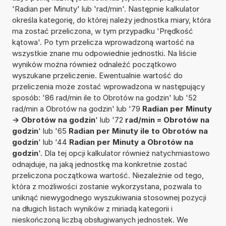
'Radian per Minuty' lub 'rad/min'. Następnie kalkulator
określa kategorię, do której należy jednostka miary, która
ma zostać przeliczona, w tym przypadku 'Prędkość
kątowa'. Po tym przelicza wprowadzoną wartość na
wszystkie znane mu odpowiednie jednostki. Na liście
wyników można również odnaleźć początkowo
wyszukane przeliczenie. Ewentualnie wartość do
przeliczenia może zostać wprowadzona w następujący
sposób: '86 rad/min ile to Obrotów na godzin' lub '52
rad/min a Obrotów na godzin' lub '79
Radian per Minuty
-> Obrotów na godzin
' lub '72
rad/min = Obrotów na
godzin
' lub '65
Radian per Minuty ile to Obrotów na
godzin
' lub '44
Radian per Minuty a Obrotów na
godzin
'. Dla tej opcji kalkulator również natychmiastowo
odnajduje, na jaką jednostkę ma konkretnie zostać
przeliczona początkowa wartość. Niezależnie od tego,
która z możliwości zostanie wykorzystana, pozwala to
uniknąć niewygodnego wyszukiwania stosownej pozycji
na długich listach wyników z miriadą kategorii i
nieskończoną liczbą obsługiwanych jednostek. We