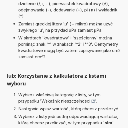
dzielenie (/, :, ÷), pierwiastek kwadratowy (√),
odejmowanie (-), dodawanie (+), pi (π) i wykładnik
(^)
Zamiast greckiej litery 'µ' (= mikro) można użyć
zwykłego 'u', na przykład uPa zamiast µPa.
W skrótach 'kwadratowy' i 'sześcienny' można
pominąć znak '^' w znakach '^2' i '^3'. Centymetry
kwadratowe mogą być zatem zapisywane jako cm2
zamiast cm^2.
lub: Korzystanie z kalkulatora z listami
wyboru
Wybierz właściwą kategorię z listy, w tym
przypadku '
Wskaźnik nieszczelności
'.
Następnie wpisz wartość, którą chcesz przeliczyć.
Wybierz z listy jednostkę odpowiadającą wartości,
którą chcesz przeliczyć, w tym przypadku '
slm
'.