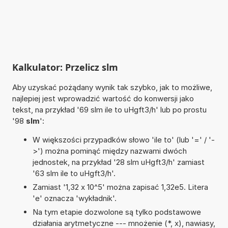
Kalkulator: Przelicz slm
Aby uzyskać pożądany wynik tak szybko, jak to możliwe,
najlepiej jest wprowadzić wartość do konwersji jako
tekst, na przykład '69 slm ile to uHgft3/h' lub po prostu
'98
slm
':
W większości przypadków słowo 'ile to' (lub '=' / '-
>') można pominąć między nazwami dwóch
jednostek, na przykład '28 slm uHgft3/h' zamiast
'63 slm ile to uHgft3/h'.
Zamiast '1,32 x 10^5' można zapisać 1,32e5. Litera
'e' oznacza 'wykładnik'.
Na tym etapie dozwolone są tylko podstawowe
działania arytmetyczne --- mnożenie (*, x), nawiasy,