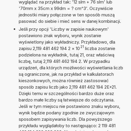
wyglądać na przykład tak: '12 slm + 76 slm' lub
'70mm x 35cm x 99dm = ? cm^3'. Oczywiście
jednostki miary połączone w ten sposób muszą
pasować do siebie i mieć sens w danej kombinacji.
Jeśli przy opcji 'Liczby w zapisie naukowym'
postawiono znak wyboru, wynik zostanie
wyświetlony jako wykładniczy. Przykładowo, dla
21
zapisu 2,119 481 462 194 2
×
10
liczba zostanie
podzielona na wykładnik, tutaj 21, oraz właściwą
liczbę, tutaj 2,119 481 462 194 2. W przypadku
urządzeń, dla których możliwości wyświetlania liczb
są ograniczone, jak na przykład w kalkulatorach
kieszonkowych, można również zastosować
sposób zapisu liczb jako 2,119 481 462 194 2E+21.
Dzięki temu w szczególności bardzo duże oraz
bardzo małe liczby są łatwiejsze do odczytania.
Jeśli w tym miejscu nie postawiono znaku wyboru,
wynik będzie podany zgodnie ze zwyczajowym
sposobem zapisywania liczb. Dla powyższego
przykładu wyglądałoby to następująco: 2 119 481