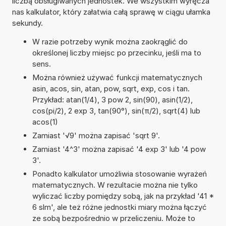
liczbą obsługiwanych jednostek. We wszystkim wyręcza
nas kalkulator, który załatwia całą sprawę w ciągu ułamka
sekundy.
W razie potrzeby wynik można zaokrąglić do
określonej liczby miejsc po przecinku, jeśli ma to
sens.
Można również używać funkcji matematycznych
asin, acos, sin, atan, pow, sqrt, exp, cos i tan.
Przykład: atan(1/4), 3 pow 2, sin(90), asin(1/2),
cos(pi/2), 2 exp 3, tan(90°), sin(π/2), sqrt(4) lub
acos(1)
Zamiast '√9' można zapisać 'sqrt 9'.
Zamiast '4^3' można zapisać '4 exp 3' lub '4 pow
3'.
Ponadto kalkulator umożliwia stosowanie wyrażeń
matematycznych. W rezultacie można nie tylko
wyliczać liczby pomiędzy sobą, jak na przykład '41 *
6 slm', ale też różne jednostki miary można łączyć
ze sobą bezpośrednio w przeliczeniu. Może to