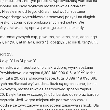
d / impulsem'. Po tym przelicza wprowadzoną wartość na
nostki. Na liście wyników można również odnaleźć
Niezależnie od tego, która z możliwości zostanie
iewygodnego wyszukiwania stosownej pozycji na długich
i nieskończoną liczbą obsługiwanych jednostek. We
tóry załatwia całą sprawę w ciągu ułamka sekundy.
atematycznych exp, pow, tan, sin, atan, asin, acos, sqrt
/2), sin(90), atan(1/4), sqrt(4), cos(pi/2), acos(1), tan(90°),
qrt 25'.
 exp 3' lub '4 pow 3'.
isie naukowym' postawiono znak wyboru, wynik zostanie
20
 Przykładowo, dla zapisu 6,388 148 090 016
×
10
liczba
k, tutaj 20, oraz właściwą liczbę, tutaj 6,388 148 090 016.
ych możliwości wyświetlania liczb są ograniczone, jak na
szonkowych, można również zastosować sposób zapisu
E+20. Dzięki temu w szczególności bardzo duże oraz bardzo
dczytania. Jeśli w tym miejscu nie postawiono znaku
zgodnie ze zwyczajowym sposobem zapisywania liczb. Dla