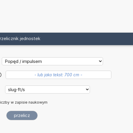
rzelicznik jednostek
?
:
iczby w zapisie naukowym