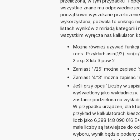
przeliczona, w tym przypadku 'Popę
wszystkie znane mu odpowiednie jed
początkowo wyszukane przeliczenie. 
wykorzystana, pozwala to uniknąć n
listach wyników z miriadą kategorii 
wszystkim wyręcza nas kalkulator, k
Można również używać funkcji m
i cos. Przykład: asin(1/2), sin(π
2 exp 3 lub 3 pow 2
Zamiast '√25' można zapisać 's
Zamiast '4^3' można zapisać '4
Jeśli przy opcji 'Liczby w zap
wyświetlony jako wykładniczy.
zostanie podzielona na wykładni
W przypadku urządzeń, dla któr
przykład w kalkulatorach kie
liczb jako 6,388 148 090 016 
małe liczby są łatwiejsze do o
wyboru, wynik będzie podany 