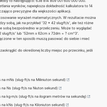
łoby to następująco: 638 814 809 001 600 000 000.
tlania wyników, największa dokładność kalkulatora to 14
zająco precyzyjne dla większości aplikacji.
 stosowanie wyrażeń matematycznych. W rezultacie można
dzy sobą, jak na przykład '32 * 42 slugft/s', ale też różne
ze sobą bezpośrednio w przeliczeniu. Może to wyglądać
 22 slugft/s' lub '52mm x 62cm x 72dm = ? cm^3'.
łączone w ten sposób muszą pasować do siebie i mieć
okrąglić do określonej liczby miejsc po przecinku, jeśli
/s na mNs (slug·ft/s na Miliniuton sekund)
/s na Ns (slug·ft/s na Niuton sekund)
t/s na kg·m/s (slug·ft/s na ilogram metrów na sekundę)
/s na kNs (slug·ft/s na Kiloniuton sekund)