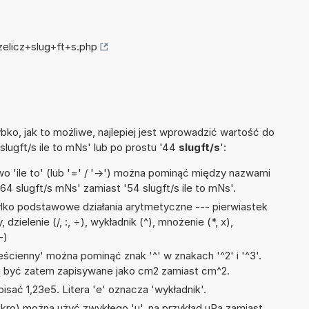
zelicz+slug+ft+s.php
ko, jak to możliwe, najlepiej jest wprowadzić wartość do
 slugft/s ile to mNs' lub po prostu '44
slugft/s
':
 'ile to' (lub '=' / '->') można pominąć między nazwami
64 slugft/s mNs' zamiast '54 slugft/s ile to mNs'.
lko podstawowe działania arytmetyczne --- pierwiastek
dzielenie (/, :, ÷), wykładnik (^), mnożenie (*, x),
-)
ścienny' można pominąć znak '^' w znakach '^2' i '^3'.
być zatem zapisywane jako cm2 zamiast cm^2.
isać 1,23e5. Litera 'e' oznacza 'wykładnik'.
mikro) można użyć zwykłego 'u', na przykład uPa zamiast