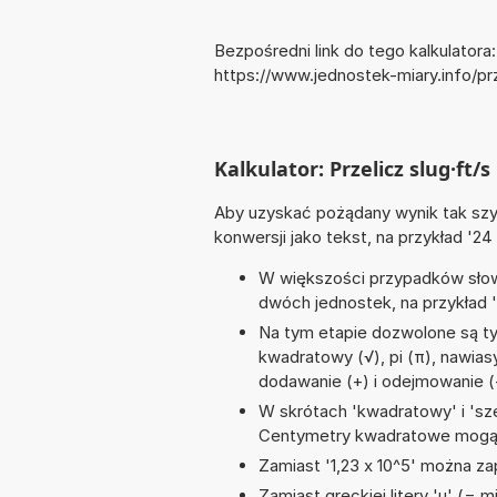
Bezpośredni link do tego kalkulatora:
https://www.jednostek-miary.info/pr
Kalkulator: Przelicz slug·ft/s
Aby uzyskać pożądany wynik tak szyb
konwersji jako tekst, na przykład '24
W większości przypadków słowo
dwóch jednostek, na przykład '
Na tym etapie dozwolone są ty
kwadratowy (√), pi (π), nawiasy, 
dodawanie (+) i odejmowanie (
W skrótach 'kwadratowy' i 'sze
Centymetry kwadratowe mogą 
Zamiast '1,23 x 10^5' można zap
Zamiast greckiej litery 'µ' (= 