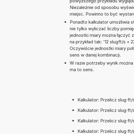
powyższego przykładu wygląda
Niezależnie od sposobu wyświe
miejsc. Powinno to być wystarc
Ponadto kalkulator umożliwia
nie tylko wyliczać liczby pomię
jednostki miary można łączyć 
na przykład tak: '12 slugft/s +
Oczywiście jednostki miary po
sens w danej kombinacji.
W razie potrzeby wynik można za
ma to sens.
Kalkulator: Przelicz slug·ft
Kalkulator: Przelicz slug·ft
Kalkulator: Przelicz slug·f
Kalkulator: Przelicz slug·ft