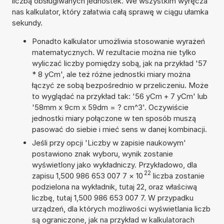
liczbą obsługiwanych jednostek. We wszystkim wyręcza
nas kalkulator, który załatwia całą sprawę w ciągu ułamka
sekundy.
Ponadto kalkulator umożliwia stosowanie wyrażeń
matematycznych. W rezultacie można nie tylko
wyliczać liczby pomiędzy sobą, jak na przykład '57
* 8 yCm', ale też różne jednostki miary można
łączyć ze sobą bezpośrednio w przeliczeniu. Może
to wyglądać na przykład tak: '56 yCm + 7 yCm' lub
'58mm x 9cm x 59dm = ? cm^3'. Oczywiście
jednostki miary połączone w ten sposób muszą
pasować do siebie i mieć sens w danej kombinacji.
Jeśli przy opcji 'Liczby w zapisie naukowym'
postawiono znak wyboru, wynik zostanie
wyświetlony jako wykładniczy. Przykładowo, dla
22
zapisu 1,500 986 653 007 7
×
10
liczba zostanie
podzielona na wykładnik, tutaj 22, oraz właściwą
liczbę, tutaj 1,500 986 653 007 7. W przypadku
urządzeń, dla których możliwości wyświetlania liczb
są ograniczone, jak na przykład w kalkulatorach