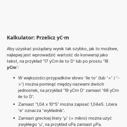
Kalkulator: Przelicz yC·m
Aby uzyskać pożądany wynik tak szybko, jak to możliwe,
najlepiej jest wprowadzić wartość do konwersji jako
tekst, na przykład '17 yCm ile to D' lub po prostu '18
yCm
':
W większości przypadków słowo 'ile to' (lub '=' / '-
>') można pominąć między nazwami dwóch
jednostek, na przykład '19 yCm D' zamiast '68 yCm
ile to D'.
Zamiast '1,04 x 10^5' można zapisać 1,04e5. Litera
'e' oznacza 'wykładnik'.
Zamiast greckiej litery 'µ' (= mikro) można użyć
zwykłego 'u', na przykład uPa zamiast µPa.