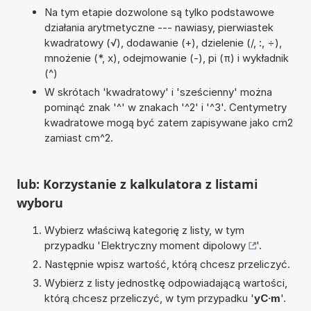
Na tym etapie dozwolone są tylko podstawowe
działania arytmetyczne --- nawiasy, pierwiastek
kwadratowy (√), dodawanie (+), dzielenie (/, :, ÷),
mnożenie (*, x), odejmowanie (-), pi (π) i wykładnik
(^)
W skrótach 'kwadratowy' i 'sześcienny' można
pominąć znak '^' w znakach '^2' i '^3'. Centymetry
kwadratowe mogą być zatem zapisywane jako cm2
zamiast cm^2.
lub: Korzystanie z kalkulatora z listami
wyboru
Wybierz właściwą kategorię z listy, w tym
przypadku '
Elektryczny moment dipolowy
'.
Następnie wpisz wartość, którą chcesz przeliczyć.
Wybierz z listy jednostkę odpowiadającą wartości,
którą chcesz przeliczyć, w tym przypadku '
yC·m
'.