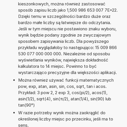
kieszonkowych, można również zastosować
sposób zapisu liczb jako 1,500 986 653 007 7E+22.
Dzięki temu w szczególności bardzo duże oraz
bardzo małe liczby są łatwiejsze do odczytania.
Jeśli w tym miejscu nie postawiono znaku wyboru,
wynik będzie podany zgodnie ze zwyczajowym
sposobem zapisywania liczb. Dla powyższego
przykładu wyglądałoby to następująco: 15 009 866
530 077 000 000 000. Niezależnie od sposobu
wyświetlania wyników, największa dokładność
kalkulatora to 14 miejsc. Powinno to być
wystarczająco precyzyjne dla większości aplikacji.
Można również używać funkcji matematycznych
pow, exp, atan, asin, sin, cos, sqrt, tan i acos.
Przykład: 3 pow 2, 2 exp 3, cos(pi/2), acos(1),
asin(1/2), sqrt(4), sin(π/2), atan(1/4), sin(90) lub
tan(90°)
W razie potrzeby wynik można zaokrąglić do
określonej liczby miejsc po przecinku, jeśli ma to
sens.