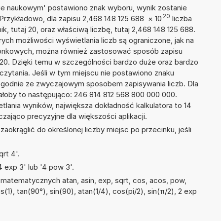
isie naukowym' postawiono znak wyboru, wynik zostanie
20
 Przykładowo, dla zapisu 2,468 148 125 688
×
10
liczba
k, tutaj 20, oraz właściwą liczbę, tutaj 2,468 148 125 688.
ych możliwości wyświetlania liczb są ograniczone, jak na
szonkowych, można również zastosować sposób zapisu
E+20. Dzięki temu w szczególności bardzo duże oraz bardzo
dczytania. Jeśli w tym miejscu nie postawiono znaku
zgodnie ze zwyczajowym sposobem zapisywania liczb. Dla
łoby to następująco: 246 814 812 568 800 000 000.
tlania wyników, największa dokładność kalkulatora to 14
zająco precyzyjne dla większości aplikacji.
okrąglić do określonej liczby miejsc po przecinku, jeśli
rt 4'.
 exp 3' lub '4 pow 3'.
matematycznych atan, asin, exp, sqrt, cos, acos, pow,
s(1), tan(90°), sin(90), atan(1/4), cos(pi/2), sin(π/2), 2 exp