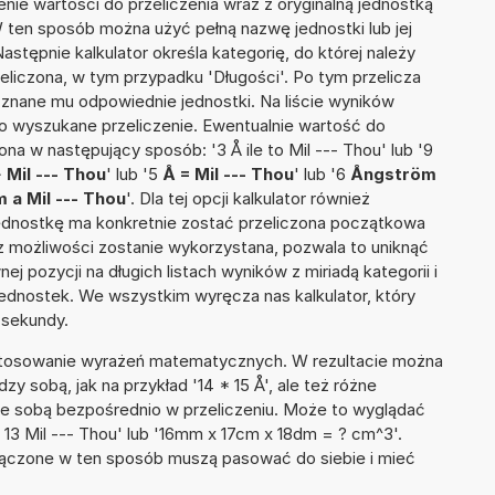
nie wartości do przeliczenia wraz z oryginalną jednostką
W ten sposób można użyć pełną nazwę jednostki lub jej
Następnie kalkulator określa kategorię, do której należy
eliczona, w tym przypadku 'Długości'. Po tym przelicza
nane mu odpowiednie jednostki. Na liście wyników
 wyszukane przeliczenie. Ewentualnie wartość do
a w następujący sposób: '3 Å ile to Mil --- Thou' lub '9
 Mil --- Thou
' lub '5
Å = Mil --- Thou
' lub '6
Ångström
 a Mil --- Thou
'. Dla tej opcji kalkulator również
jednostkę ma konkretnie zostać przeliczona początkowa
 z możliwości zostanie wykorzystana, pozwala to uniknąć
pozycji na długich listach wyników z miriadą kategorii i
ednostek. We wszystkim wyręcza nas kalkulator, który
 sekundy.
 stosowanie wyrażeń matematycznych. W rezultacie można
zy sobą, jak na przykład '14 * 15 Å', ale też różne
ze sobą bezpośrednio w przeliczeniu. Może to wyglądać
+ 13 Mil --- Thou' lub '16mm x 17cm x 18dm = ? cm^3'.
łączone w ten sposób muszą pasować do siebie i mieć