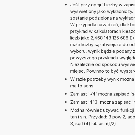
Jeśli przy opcji 'Liczby w zap
wyświetlony jako wykładniczy.
zostanie podzielona na wykładni
W przypadku urządzeń, dla któr
przykład w kalkulatorach kie
liczb jako 2,468 148 125 688 
małe liczby są łatwiejsze do o
wyboru, wynik będzie podany 
powyższego przykładu wygląda
Niezależnie od sposobu wyświe
miejsc. Powinno to być wystarc
W razie potrzeby wynik można za
ma to sens.
Zamiast '√4' można zapisać 'sq
Zamiast '4^3' można zapisać '4
Można również używać funkcji 
tan i sin. Przykład: 3 pow 2, aco
3, sqrt(4) lub asin(1/2)