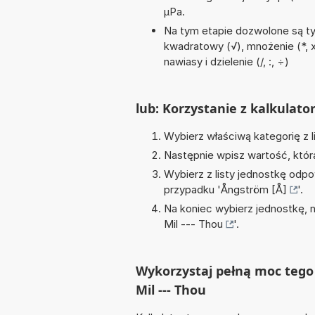
µPa.
Na tym etapie dozwolone są ty
kwadratowy (√), mnożenie (*, x)
nawiasy i dzielenie (/, :, ÷)
lub: Korzystanie z kalkulato
Wybierz właściwą kategorię z l
Następnie wpisz wartość, któr
Wybierz z listy jednostkę odpo
przypadku '
Ångström [Å]
'.
Na koniec wybierz jednostkę, 
Mil --- Thou
'.
Wykorzystaj pełną moc tego 
Mil --- Thou