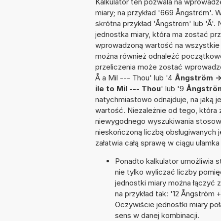
Kalkulator ten pozwala na wprowadze
miary; na przykład '669 Ångström'. 
skrótna przykład 'Ångström' lub 'Å'. 
jednostka miary, która ma zostać prz
wprowadzoną wartość na wszystkie z
można również odnaleźć początkowo
przeliczenia może zostać wprowadzon
Å a Mil --- Thou' lub '4
Ångström ->
ile to Mil --- Thou
' lub '9
Ångström
natychmiastowo odnajduje, na jaką 
wartość. Niezależnie od tego, która
niewygodnego wyszukiwania stosownej 
nieskończoną liczbą obsługiwanych j
załatwia całą sprawę w ciągu ułamka
Ponadto kalkulator umożliwia
nie tylko wyliczać liczby pomięd
jednostki miary można łączyć 
na przykład tak: '12 Ångström 
Oczywiście jednostki miary po
sens w danej kombinacji.