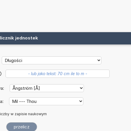
licznik jednostek
?
wa:
a:
iczby w zapisie naukowym