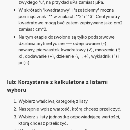
zwykłego 'u', na przykład uPa zamiast µPa.
W skrótach 'kwadratowy' i 'sześcienny' można
pominąć znak '^' w znakach '^2' i '^3'. Centymetry
kwadratowe mogą być zatem zapisywane jako cm2
zamiast cm^2.
Na tym etapie dozwolone są tylko podstawowe
działania arytmetyczne --- odejmowanie (-),
nawiasy, pierwiastek kwadratowy (√), mnożenie (*,
x), dodawanie (+), dzielenie (/, :, ÷), wykładnik (^) i
pi (π)
lub: Korzystanie z kalkulatora z listami
wyboru
Wybierz właściwą kategorię z listy.
Następnie wpisz wartość, którą chcesz przeliczyć.
Wybierz z listy jednostkę odpowiadającą wartości,
którą chcesz przeliczyć.