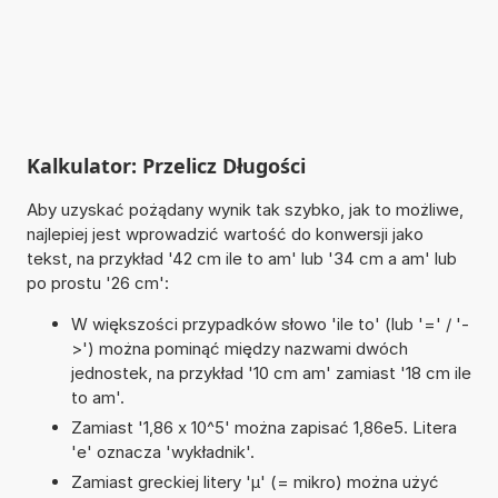
Kalkulator: Przelicz Długości
Aby uzyskać pożądany wynik tak szybko, jak to możliwe,
najlepiej jest wprowadzić wartość do konwersji jako
tekst, na przykład '42 cm ile to am' lub '34 cm a am' lub
po prostu '26 cm':
W większości przypadków słowo 'ile to' (lub '=' / '-
>') można pominąć między nazwami dwóch
jednostek, na przykład '10 cm am' zamiast '18 cm ile
to am'.
Zamiast '1,86 x 10^5' można zapisać 1,86e5. Litera
'e' oznacza 'wykładnik'.
Zamiast greckiej litery 'µ' (= mikro) można użyć