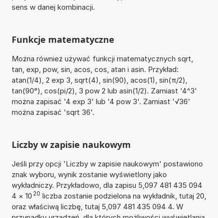
sens w danej kombinacji.
Funkcje matematyczne
Można również używać funkcji matematycznych sqrt,
tan, exp, pow, sin, acos, cos, atan i asin. Przykład:
atan(1/4), 2 exp 3, sqrt(4), sin(90), acos(1), sin(π/2),
tan(90°), cos(pi/2), 3 pow 2 lub asin(1/2). Zamiast '4^3'
można zapisać '4 exp 3' lub '4 pow 3'. Zamiast '√36'
można zapisać 'sqrt 36'.
Liczby w zapisie naukowym
Jeśli przy opcji 'Liczby w zapisie naukowym' postawiono
znak wyboru, wynik zostanie wyświetlony jako
wykładniczy. Przykładowo, dla zapisu 5,097 481 435 094
20
4
×
10
liczba zostanie podzielona na wykładnik, tutaj 20,
oraz właściwą liczbę, tutaj 5,097 481 435 094 4. W
przypadku urządzeń, dla których możliwości wyświetlania