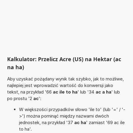
Kalkulator: Przelicz Acre (US) na Hektar (ac
na ha)
Aby uzyskać pożądany wynik tak szybko, jak to możliwe,
najlepiej jest wprowadzić wartość do konwersji jako
tekst, na przykład '66
ac ile to ha
' lub '34
ac a ha
' lub
po prostu '2
ac
':
W większości przypadków słowo 'ile to' (lub '=' / '-
>') można pominąć między nazwami dwóch
jednostek, na przykład '37
ac ha
' zamiast '69 ac ile
to ha'.