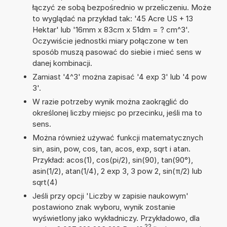
łączyć ze sobą bezpośrednio w przeliczeniu. Może
to wyglądać na przykład tak: '45 Acre US + 13
Hektar' lub '16mm x 83cm x 51dm = ? cm^3'.
Oczywiście jednostki miary połączone w ten
sposób muszą pasować do siebie i mieć sens w
danej kombinacji.
Zamiast '4^3' można zapisać '4 exp 3' lub '4 pow
3'.
W razie potrzeby wynik można zaokrąglić do
określonej liczby miejsc po przecinku, jeśli ma to
sens.
Można również używać funkcji matematycznych
sin, asin, pow, cos, tan, acos, exp, sqrt i atan.
Przykład: acos(1), cos(pi/2), sin(90), tan(90°),
asin(1/2), atan(1/4), 2 exp 3, 3 pow 2, sin(π/2) lub
sqrt(4)
Jeśli przy opcji 'Liczby w zapisie naukowym'
postawiono znak wyboru, wynik zostanie
wyświetlony jako wykładniczy. Przykładowo, dla
22