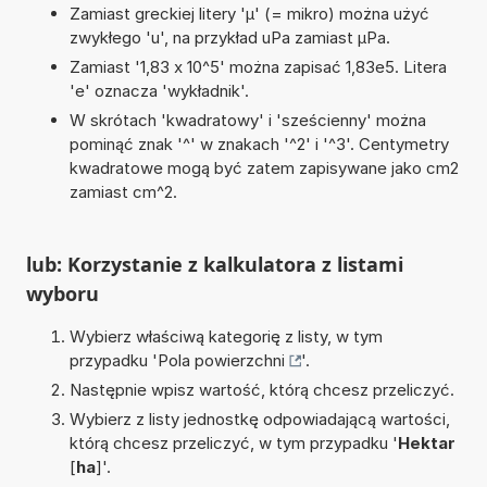
Zamiast greckiej litery 'µ' (= mikro) można użyć
zwykłego 'u', na przykład uPa zamiast µPa.
Zamiast '1,83 x 10^5' można zapisać 1,83e5. Litera
'e' oznacza 'wykładnik'.
W skrótach 'kwadratowy' i 'sześcienny' można
pominąć znak '^' w znakach '^2' i '^3'. Centymetry
kwadratowe mogą być zatem zapisywane jako cm2
zamiast cm^2.
lub: Korzystanie z kalkulatora z listami
wyboru
Wybierz właściwą kategorię z listy, w tym
przypadku '
Pola powierzchni
'.
Następnie wpisz wartość, którą chcesz przeliczyć.
Wybierz z listy jednostkę odpowiadającą wartości,
którą chcesz przeliczyć, w tym przypadku '
Hektar
[
ha
]'.