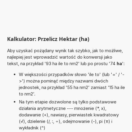
Kalkulator: Przelicz Hektar (ha)
Aby uzyskać pożądany wynik tak szybko, jak to możliwe,
najlepiej jest wprowadzić wartość do konwersji jako
tekst, na przykład '93 ha ile to nm2' lub po prostu '74
ha
':
W większości przypadków słowo 'ile to' (lub '=' / '-
>') można pominąć między nazwami dwóch
jednostek, na przykład '55 ha nm2' zamiast '15 ha ile
to nm2'.
Na tym etapie dozwolone są tylko podstawowe
działania arytmetyczne --- mnożenie (*, x),
dodawanie (+), nawiasy, pierwiastek kwadratowy
(√), dzielenie (/, :, ÷), odejmowanie (-), pi (π) i
wykładnik (^)