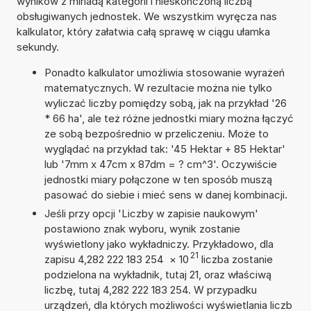
wyników z miriadą kategorii i nieskończoną liczbą
obsługiwanych jednostek. We wszystkim wyręcza nas
kalkulator, który załatwia całą sprawę w ciągu ułamka
sekundy.
Ponadto kalkulator umożliwia stosowanie wyrażeń
matematycznych. W rezultacie można nie tylko
wyliczać liczby pomiędzy sobą, jak na przykład '26
* 66 ha', ale też różne jednostki miary można łączyć
ze sobą bezpośrednio w przeliczeniu. Może to
wyglądać na przykład tak: '45 Hektar + 85 Hektar'
lub '7mm x 47cm x 87dm = ? cm^3'. Oczywiście
jednostki miary połączone w ten sposób muszą
pasować do siebie i mieć sens w danej kombinacji.
Jeśli przy opcji 'Liczby w zapisie naukowym'
postawiono znak wyboru, wynik zostanie
wyświetlony jako wykładniczy. Przykładowo, dla
21
zapisu 4,282 222 183 254
×
10
liczba zostanie
podzielona na wykładnik, tutaj 21, oraz właściwą
liczbę, tutaj 4,282 222 183 254. W przypadku
urządzeń, dla których możliwości wyświetlania liczb