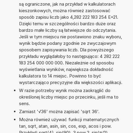
są ograniczone, jak na przykład w kalkulatorach
kieszonkowych, można również zastosować
sposób zapisu liczb jako 4,282 222 183 254 E+21.
Dzięki temu w szczególności bardzo duże oraz
bardzo małe liczby są łatwiejsze do odczytania.
Jeśli w tym miejscu nie postawiono znaku wyboru,
wynik będzie podany zgodnie ze zwyczajowym
sposobem zapisywania liczb. Dla powyższego
przykładu wyglądałoby to następująco: 4 282 222
183 254 000 000 000. Niezależnie od sposobu
wyświetlania wyników, największa dokładność
kalkulatora to 14 miejsc. Powinno to być
wystarczająco precyzyjne dla większości aplikacji.
W razie potrzeby wynik można zaokrąglić do
określonej liczby miejsc po przecinku, jeśli ma to
sens.
Zamiast '√36' można zapisać 'sqrt 36'.
Można również używać funkcji matematycznych
tan, sqrt, atan, asin, sin, cos, exp, acos i pow.
Przykład: sqrt(4), sin(90), 3 pow 2, sin(π/2),