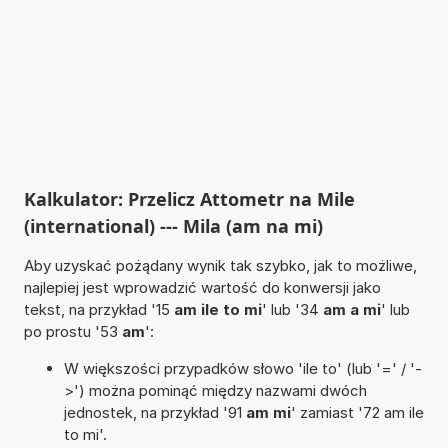
Kalkulator: Przelicz Attometr na Mile
(international) --- Mila (am na mi)
Aby uzyskać pożądany wynik tak szybko, jak to możliwe,
najlepiej jest wprowadzić wartość do konwersji jako
tekst, na przykład '15
am ile to mi
' lub '34
am a mi
' lub
po prostu '53
am
':
W większości przypadków słowo 'ile to' (lub '=' / '-
>') można pominąć między nazwami dwóch
jednostek, na przykład '91
am mi
' zamiast '72 am ile
to mi'.