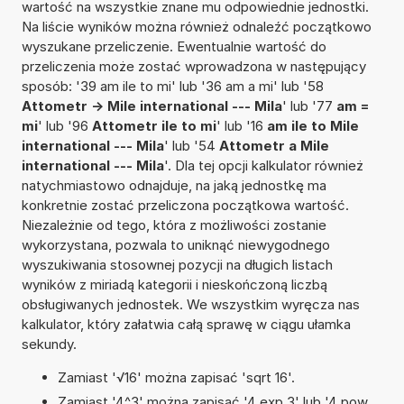
wartość na wszystkie znane mu odpowiednie jednostki.
Na liście wyników można również odnaleźć początkowo
wyszukane przeliczenie. Ewentualnie wartość do
przeliczenia może zostać wprowadzona w następujący
sposób: '39 am ile to mi' lub '36 am a mi' lub '58
Attometr -> Mile international --- Mila
' lub '77
am =
mi
' lub '96
Attometr ile to mi
' lub '16
am ile to Mile
international --- Mila
' lub '54
Attometr a Mile
international --- Mila
'. Dla tej opcji kalkulator również
natychmiastowo odnajduje, na jaką jednostkę ma
konkretnie zostać przeliczona początkowa wartość.
Niezależnie od tego, która z możliwości zostanie
wykorzystana, pozwala to uniknąć niewygodnego
wyszukiwania stosownej pozycji na długich listach
wyników z miriadą kategorii i nieskończoną liczbą
obsługiwanych jednostek. We wszystkim wyręcza nas
kalkulator, który załatwia całą sprawę w ciągu ułamka
sekundy.
Zamiast '√16' można zapisać 'sqrt 16'.
Zamiast '4^3' można zapisać '4 exp 3' lub '4 pow