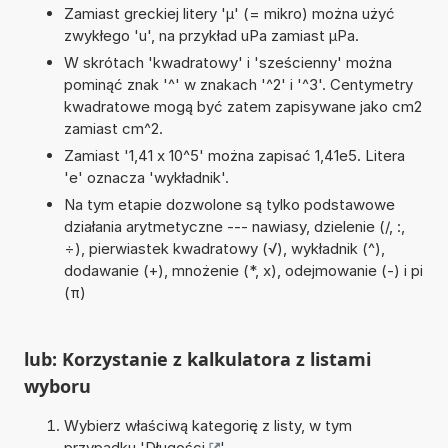
Zamiast greckiej litery 'µ' (= mikro) można użyć
zwykłego 'u', na przykład uPa zamiast µPa.
W skrótach 'kwadratowy' i 'sześcienny' można
pominąć znak '^' w znakach '^2' i '^3'. Centymetry
kwadratowe mogą być zatem zapisywane jako cm2
zamiast cm^2.
Zamiast '1,41 x 10^5' można zapisać 1,41e5. Litera
'e' oznacza 'wykładnik'.
Na tym etapie dozwolone są tylko podstawowe
działania arytmetyczne --- nawiasy, dzielenie (/, :,
÷), pierwiastek kwadratowy (√), wykładnik (^),
dodawanie (+), mnożenie (*, x), odejmowanie (-) i pi
(π)
lub: Korzystanie z kalkulatora z listami
wyboru
Wybierz właściwą kategorię z listy, w tym
przypadku '
Długości
'.