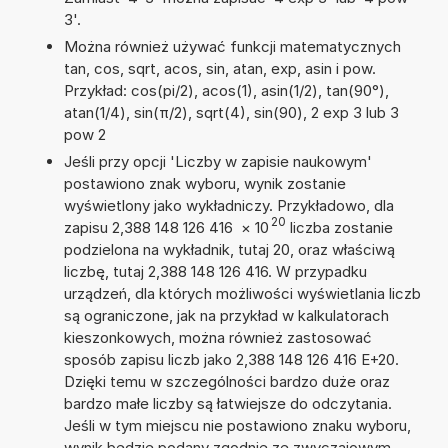
3'.
Można również używać funkcji matematycznych
tan, cos, sqrt, acos, sin, atan, exp, asin i pow.
Przykład: cos(pi/2), acos(1), asin(1/2), tan(90°),
atan(1/4), sin(π/2), sqrt(4), sin(90), 2 exp 3 lub 3
pow 2
Jeśli przy opcji 'Liczby w zapisie naukowym'
postawiono znak wyboru, wynik zostanie
wyświetlony jako wykładniczy. Przykładowo, dla
20
zapisu 2,388 148 126 416
×
10
liczba zostanie
podzielona na wykładnik, tutaj 20, oraz właściwą
liczbę, tutaj 2,388 148 126 416. W przypadku
urządzeń, dla których możliwości wyświetlania liczb
są ograniczone, jak na przykład w kalkulatorach
kieszonkowych, można również zastosować
sposób zapisu liczb jako 2,388 148 126 416 E+20.
Dzięki temu w szczególności bardzo duże oraz
bardzo małe liczby są łatwiejsze do odczytania.
Jeśli w tym miejscu nie postawiono znaku wyboru,
wynik będzie podany zgodnie ze zwyczajowym