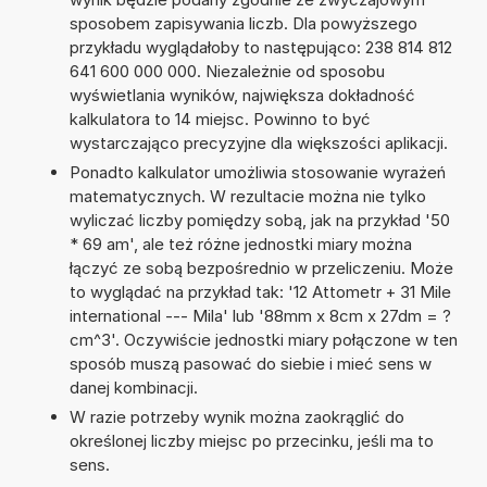
sposobem zapisywania liczb. Dla powyższego
przykładu wyglądałoby to następująco: 238 814 812
641 600 000 000. Niezależnie od sposobu
wyświetlania wyników, największa dokładność
kalkulatora to 14 miejsc. Powinno to być
wystarczająco precyzyjne dla większości aplikacji.
Ponadto kalkulator umożliwia stosowanie wyrażeń
matematycznych. W rezultacie można nie tylko
wyliczać liczby pomiędzy sobą, jak na przykład '50
* 69 am', ale też różne jednostki miary można
łączyć ze sobą bezpośrednio w przeliczeniu. Może
to wyglądać na przykład tak: '12 Attometr + 31 Mile
international --- Mila' lub '88mm x 8cm x 27dm = ?
cm^3'. Oczywiście jednostki miary połączone w ten
sposób muszą pasować do siebie i mieć sens w
danej kombinacji.
W razie potrzeby wynik można zaokrąglić do
określonej liczby miejsc po przecinku, jeśli ma to
sens.