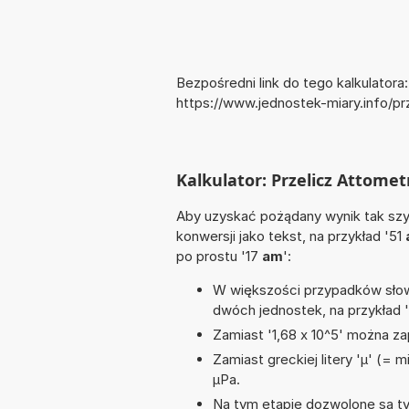
Bezpośredni link do tego kalkulatora:
https://www.jednostek-miary.info/p
Kalkulator: Przelicz Attomet
Aby uzyskać pożądany wynik tak szyb
konwersji jako tekst, na przykład '51
po prostu '17
am
':
W większości przypadków słowo
dwóch jednostek, na przykład 
Zamiast '1,68 x 10^5' można zap
Zamiast greckiej litery 'µ' (= 
µPa.
Na tym etapie dozwolone są ty