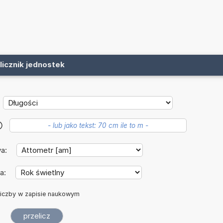
licznik jednostek
?
wa:
a:
iczby w zapisie naukowym