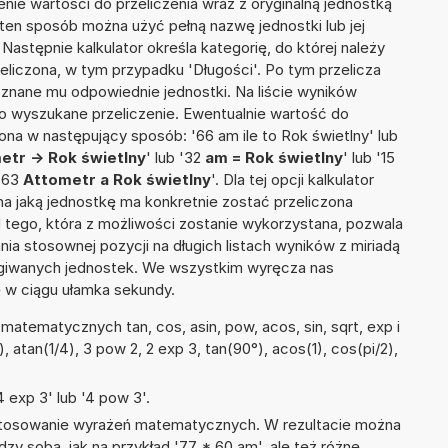
nie wartości do przeliczenia wraz z oryginalną jednostką
 ten sposób można użyć pełną nazwę jednostki lub jej
 Następnie kalkulator określa kategorię, do której należy
eliczona, w tym przypadku 'Długości'. Po tym przelicza
nane mu odpowiednie jednostki. Na liście wyników
 wyszukane przeliczenie. Ewentualnie wartość do
a w następujący sposób: '66 am ile to Rok świetlny' lub
etr -> Rok świetlny
' lub '32
am = Rok świetlny
' lub '15
 '63
Attometr a Rok świetlny
'. Dla tej opcji kalkulator
a jaką jednostkę ma konkretnie zostać przeliczona
 tego, która z możliwości zostanie wykorzystana, pozwala
a stosownej pozycji na długich listach wyników z miriadą
ługiwanych jednostek. We wszystkim wyręcza nas
wę w ciągu ułamka sekundy.
atematycznych tan, cos, asin, pow, acos, sin, sqrt, exp i
2), atan(1/4), 3 pow 2, 2 exp 3, tan(90°), acos(1), cos(pi/2),
 exp 3' lub '4 pow 3'.
 stosowanie wyrażeń matematycznych. W rezultacie można
dzy sobą, jak na przykład '77 * 60 am', ale też różne