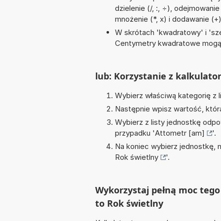
dzielenie (/, :, ÷), odejmowanie
mnożenie (*, x) i dodawanie (+
W skrótach 'kwadratowy' i 'sze
Centymetry kwadratowe mogą 
lub: Korzystanie z kalkulato
Wybierz właściwą kategorię z l
Następnie wpisz wartość, któr
Wybierz z listy jednostkę odpo
przypadku '
Attometr [am]
'.
Na koniec wybierz jednostkę, 
Rok świetlny
'.
Wykorzystaj pełną moc tego 
to Rok świetlny