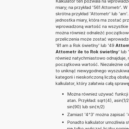
Kalkulator ten pozwala na wprowadze
miary; na przykład '561 Attometr'. W
skrótna przykład 'Attometr' lub 'am'.
jednostka miary, która ma zostać prz
wprowadzoną wartość na wszystkie z
można również odnaleźć początkowo
przeliczenia może zostać wprowadzon
'81 am a Rok świetlny' lub '49
Attom
Attometr ile to Rok świetlny
' lub
również natychmiastowo odnajduje, n
początkowa wartość. Niezależnie od
to uniknąć niewygodnego wyszukiwani
kategorii i nieskończoną liczbą obs
kalkulator, który załatwia całą spra
Można również używać funkcji m
atan. Przykład: sqrt(4), asin(1/
sin(90) lub sin(π/2)
Zamiast '4^3' można zapisać '4
Ponadto kalkulator umożliwia
nie tylko wyliczać liczby pomię