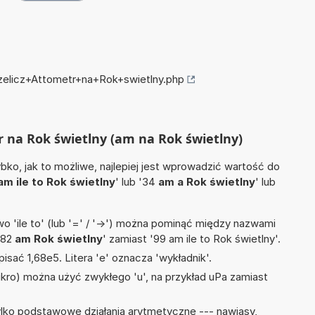
rzelicz+Attometr+na+Rok+swietlny.php
r na Rok świetlny (am na Rok świetlny)
ko, jak to możliwe, najlepiej jest wprowadzić wartość do
am ile to Rok świetlny
' lub '34
am a Rok świetlny
' lub
 'ile to' (lub '=' / '->') można pominąć między nazwami
'82
am Rok świetlny
' zamiast '99 am ile to Rok świetlny'.
isać 1,68e5. Litera 'e' oznacza 'wykładnik'.
mikro) można użyć zwykłego 'u', na przykład uPa zamiast
lko podstawowe działania arytmetyczne --- nawiasy,