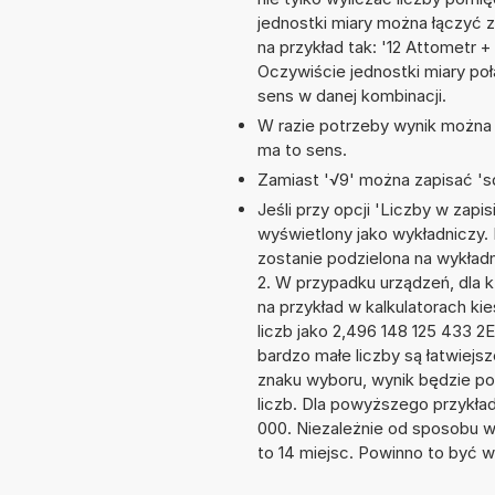
jednostki miary można łączyć 
na przykład tak: '12 Attometr 
Oczywiście jednostki miary po
sens w danej kombinacji.
W razie potrzeby wynik można za
ma to sens.
Zamiast '√9' można zapisać 'sq
Jeśli przy opcji 'Liczby w zap
wyświetlony jako wykładniczy. 
zostanie podzielona na wykładni
2. W przypadku urządzeń, dla k
na przykład w kalkulatorach 
liczb jako 2,496 148 125 433 2
bardzo małe liczby są łatwiejs
znaku wyboru, wynik będzie 
liczb. Dla powyższego przykła
000. Niezależnie od sposobu w
to 14 miejsc. Powinno to być w