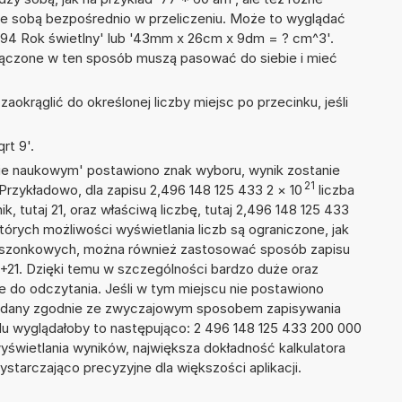
ze sobą bezpośrednio w przeliczeniu. Może to wyglądać
+ 94 Rok świetlny' lub '43mm x 26cm x 9dm = ? cm^3'.
łączone w ten sposób muszą pasować do siebie i mieć
okrąglić do określonej liczby miejsc po przecinku, jeśli
rt 9'.
isie naukowym' postawiono znak wyboru, wynik zostanie
21
Przykładowo, dla zapisu 2,496 148 125 433 2
×
10
liczba
k, tutaj 21, oraz właściwą liczbę, tutaj 2,496 148 125 433
tórych możliwości wyświetlania liczb są ograniczone, jak
kieszonkowych, można również zastosować sposób zapisu
E+21. Dzięki temu w szczególności bardzo duże oraz
ze do odczytania. Jeśli w tym miejscu nie postawiono
podany zgodnie ze zwyczajowym sposobem zapisywania
du wyglądałoby to następująco: 2 496 148 125 433 200 000
yświetlania wyników, największa dokładność kalkulatora
ystarczająco precyzyjne dla większości aplikacji.