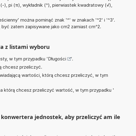
 (-), pi (π), wykładnik (^), pierwiastek kwadratowy (√),
)
ścienny' można pominąć znak '^' w znakach '^2' i '^3'.
być zatem zapisywane jako cm2 zamiast cm^2.
ra z listami wyboru
isty, w tym przypadku '
Długości
'.
ą chcesz przeliczyć.
wiadającą wartości, którą chcesz przeliczyć, w tym
na którą chcesz przeliczyć wartość, w tym przypadku '
konwertera jednostek, aby przeliczyć am ile