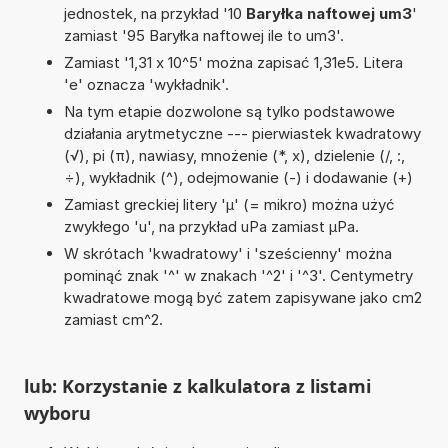
jednostek, na przykład '10
Baryłka naftowej um3
'
zamiast '95 Baryłka naftowej ile to um3'.
Zamiast '1,31 x 10^5' można zapisać 1,31e5. Litera
'e' oznacza 'wykładnik'.
Na tym etapie dozwolone są tylko podstawowe
działania arytmetyczne --- pierwiastek kwadratowy
(√), pi (π), nawiasy, mnożenie (*, x), dzielenie (/, :,
÷), wykładnik (^), odejmowanie (-) i dodawanie (+)
Zamiast greckiej litery 'µ' (= mikro) można użyć
zwykłego 'u', na przykład uPa zamiast µPa.
W skrótach 'kwadratowy' i 'sześcienny' można
pominąć znak '^' w znakach '^2' i '^3'. Centymetry
kwadratowe mogą być zatem zapisywane jako cm2
zamiast cm^2.
lub: Korzystanie z kalkulatora z listami
wyboru