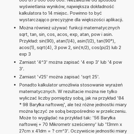
wyświetlania wyników, największa dokładność
kalkulatora to 14 miejsc. Powinno to być
wystarczająco precyzyjne dla większości aplikacji.
Można również używać funkcji matematycznych
sqrt, tan, sin, cos, acos, exp, atan, pow i asin.
Przykład: sin(90), atan(1/4), asin(1/2), tan(90°),
acos(1), sqrt(4), 3 pow 2, sin(π/2), cos(pi/2) lub 2
exp 3
Zamiast '4^3' można zapisać '4 exp 3' lub '4 pow
3'.
Zamiast '√25' można zapisać 'sqrt 25'.
Ponadto kalkulator umożliwia stosowanie wyrażeń
matematycznych. W rezultacie można nie tylko
wyliczać liczby pomiędzy sobą, jak na przykład '84
* 98 Baryłka naftowej', ale też różne jednostki miary
można łączyć ze sobą bezpośrednio w przeliczeniu.
Może to wyglądać na przykład tak: '56 Baryłka
naftowej + 70 Mikrometr sześcienny' lub '13mm x
27cm x 41dm = ? cm^3'. Oczywiście jednostki miary