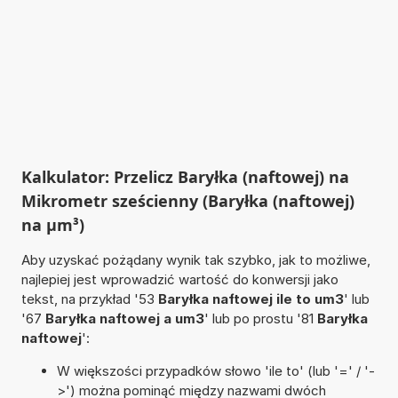
Kalkulator: Przelicz Baryłka (naftowej) na
Mikrometr sześcienny (Baryłka (naftowej)
na µm³)
Aby uzyskać pożądany wynik tak szybko, jak to możliwe,
najlepiej jest wprowadzić wartość do konwersji jako
tekst, na przykład '53
Baryłka naftowej ile to um3
' lub
'67
Baryłka naftowej a um3
' lub po prostu '81
Baryłka
naftowej
':
W większości przypadków słowo 'ile to' (lub '=' / '-
>') można pominąć między nazwami dwóch