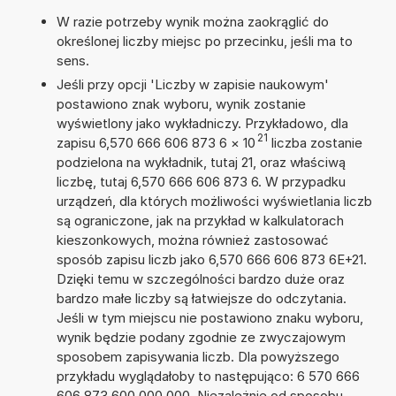
W razie potrzeby wynik można zaokrąglić do
określonej liczby miejsc po przecinku, jeśli ma to
sens.
Jeśli przy opcji 'Liczby w zapisie naukowym'
postawiono znak wyboru, wynik zostanie
wyświetlony jako wykładniczy. Przykładowo, dla
21
zapisu 6,570 666 606 873 6
×
10
liczba zostanie
podzielona na wykładnik, tutaj 21, oraz właściwą
liczbę, tutaj 6,570 666 606 873 6. W przypadku
urządzeń, dla których możliwości wyświetlania liczb
są ograniczone, jak na przykład w kalkulatorach
kieszonkowych, można również zastosować
sposób zapisu liczb jako 6,570 666 606 873 6E+21.
Dzięki temu w szczególności bardzo duże oraz
bardzo małe liczby są łatwiejsze do odczytania.
Jeśli w tym miejscu nie postawiono znaku wyboru,
wynik będzie podany zgodnie ze zwyczajowym
sposobem zapisywania liczb. Dla powyższego
przykładu wyglądałoby to następująco: 6 570 666
606 873 600 000 000. Niezależnie od sposobu