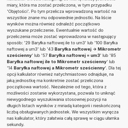
miary, która ma zostać przeliczona, w tym przypadku
'Objętości'. Po tym przelicza wprowadzoną wartość na
wszystkie znane mu odpowiednie jednostki. Na liście
wyników można również odnaleźć początkowo
wyszukane przeliczenie. Ewentualnie wartość do
przeliczenia może zostać wprowadzona w następujący
sposób: '29 Baryłka naftowej ile to um3' lub '100 Baryłka
naftowej a um3' lub '43
Baryłka naftowej -> Mikrometr
sześcienny
' lub '57
Baryłka naftowej = um3
' lub '85
Baryłka naftowej ile to Mikrometr sześcienny
' lub
'14
Baryłka naftowej a Mikrometr sześcienny
'. Dla tej
opcji kalkulator również natychmiastowo odnajduje, na
jaką jednostkę ma konkretnie zostać przeliczona
początkowa wartość. Niezależnie od tego, która z
możliwości zostanie wykorzystana, pozwala to uniknąć
niewygodnego wyszukiwania stosownej pozycji na
długich listach wyników z miriadą kategorii i nieskończoną
liczbą obsługiwanych jednostek. We wszystkim wyręcza
nas kalkulator, który załatwia całą sprawę w ciągu ułamka
sekundy.