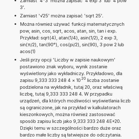
Zamiast '4^3' można zapisać '4 exp 3' lub '4 pow
3'.
Zamiast '√25' można zapisać 'sqrt 25'.
Można również używać funkcji matematycznych
pow, asin, cos, sqrt, acos, atan, sin, tan i exp.
Przykład: sqrt(4), atan(1/4), asin(1/2), 2 exp 3,
sin(π/2), tan(90°), cos(pi/2), sin(90), 3 pow 2 lub
acos(1)
Jeśli przy opcji 'Liczby w zapisie naukowym'
postawiono znak wyboru, wynik zostanie
wyświetlony jako wykładniczy. Przykładowo, dla
20
zapisu 9,333 333 248 4
×
10
liczba zostanie
podzielona na wykładnik, tutaj 20, oraz właściwą
liczbę, tutaj 9,333 333 248 4. W przypadku
urządzeń, dla których możliwości wyświetlania liczb
są ograniczone, jak na przykład w kalkulatorach
kieszonkowych, można również zastosować
sposób zapisu liczb jako 9,333 333 248 4E+20.
Dzięki temu w szczególności bardzo duże oraz
bardzo małe liczby są łatwiejsze do odczytania.