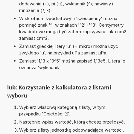
dodawanie (+), pi (π), wykładnik (^), nawiasy i
mnożenie (*, x)
W skrótach 'kwadratowy' i 'sześcienny' można
pominąć znak '^' w znakach '^2' i '^3'. Centymetry
kwadratowe mogą być zatem zapisywane jako cm2
zamiast cm^2.
Zamiast greckiej litery 'µ' (= mikro) można użyć
zwykłego 'u', na przykład uPa zamiast µPa.
Zamiast '1,13 x 10^5' można zapisać 1,13e5. Litera 'e'
oznacza 'wykładnik'.
lub: Korzystanie z kalkulatora z listami
wyboru
Wybierz właściwą kategorię z listy, w tym
przypadku '
Objętości
'.
Następnie wpisz wartość, którą chcesz przeliczyć.
Wybierz z listy jednostkę odpowiadającą wartości,