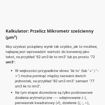
Kalkulator: Przelicz Mikrometr sześcienny
(µm³)
Aby uzyskać pożądany wynik tak szybko, jak to możliwe,
najlepiej jest wprowadzić wartość do konwersji jako
tekst, na przykład '62 um3 ile to nm3' lub po prostu '72
um3
':
W większości przypadków słowo 'ile to' (lub '=' / '-
>') można pominąć między nazwami dwóch
jednostek, na przykład '82 um3 nm3' zamiast '77
um3 ile to nm3'.
Na tym etapie dozwolone są tylko podstawowe
działania arytmetyczne --- odejmowanie (-),
pierwiastek kwadratowy (√), dzielenie (/, :, ÷),