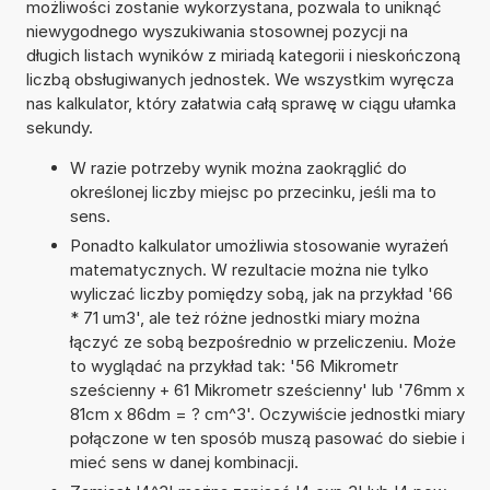
możliwości zostanie wykorzystana, pozwala to uniknąć
niewygodnego wyszukiwania stosownej pozycji na
długich listach wyników z miriadą kategorii i nieskończoną
liczbą obsługiwanych jednostek. We wszystkim wyręcza
nas kalkulator, który załatwia całą sprawę w ciągu ułamka
sekundy.
W razie potrzeby wynik można zaokrąglić do
określonej liczby miejsc po przecinku, jeśli ma to
sens.
Ponadto kalkulator umożliwia stosowanie wyrażeń
matematycznych. W rezultacie można nie tylko
wyliczać liczby pomiędzy sobą, jak na przykład '66
* 71 um3', ale też różne jednostki miary można
łączyć ze sobą bezpośrednio w przeliczeniu. Może
to wyglądać na przykład tak: '56 Mikrometr
sześcienny + 61 Mikrometr sześcienny' lub '76mm x
81cm x 86dm = ? cm^3'. Oczywiście jednostki miary
połączone w ten sposób muszą pasować do siebie i
mieć sens w danej kombinacji.