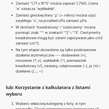
Zamiast '1,71 x 10^5' można zapisać 1,71e5. Litera
'e' oznacza 'wykładnik'.
Zamiast greckiej litery 'µ' (= mikro) można użyć
zwykłego 'u', na przykład uPa zamiast µPa.
W skrótach 'kwadratowy' i 'sześcienny' można
pominąć znak '^' w znakach '^2' i '^3'. Centymetry
kwadratowe mogą być zatem zapisywane jako cm2
zamiast cm^2.
Na tym etapie dozwolone są tylko podstawowe
działania arytmetyczne --- dodawanie (+),
mnożenie (*, x), wykładnik (^), pierwiastek
kwadratowy (√), nawiasy, odejmowanie (-), pi (π) i
dzielenie (/, :, ÷)
lub: Korzystanie z kalkulatora z listami
wyboru
Wybierz właściwą kategorię z listy, w tym
przypadku '
Dawki promieniowania jonizującego
'.