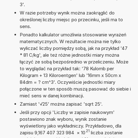
3'.
W razie potrzeby wynik można zaokrąglić do
określonej liczby miejsc po przecinku, jeśli ma to
sens.
Ponadto kalkulator umożliwia stosowanie wyrażeń
matematycznych. W rezultacie można nie tylko
wyliczać liczby pomiędzy sobą, jak na przykład '47
* 81 C/kg', ale też różne jednostki miary można
łączyć ze sobą bezpośrednio w przeliczeniu. Może
to wyglądać na przykład tak: '78 Kulomb per
Kilogram + 13 Kiloroentgen' lub '16mm x 50cm x
84dm = ? cm^3'. Oczywiście jednostki miary
połączone w ten sposób muszą pasować do siebie i
mieć sens w danej kombinacji.
Zamiast '√25' można zapisać 'sqrt 25'.
Jeśli przy opcji 'Liczby w zapisie naukowym'
postawiono znak wyboru, wynik zostanie
wyświetlony jako wykładniczy. Przykładowo, dla
21
zapisu 9,167 407 323 984
×
10
liczba zostanie