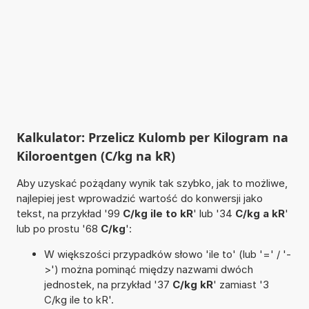
Kalkulator: Przelicz Kulomb per Kilogram na
Kiloroentgen (C/kg na kR)
Aby uzyskać pożądany wynik tak szybko, jak to możliwe,
najlepiej jest wprowadzić wartość do konwersji jako
tekst, na przykład '99
C/kg ile to kR
' lub '34
C/kg a kR
'
lub po prostu '68
C/kg
':
W większości przypadków słowo 'ile to' (lub '=' / '-
>') można pominąć między nazwami dwóch
jednostek, na przykład '37
C/kg kR
' zamiast '3
C/kg ile to kR'.