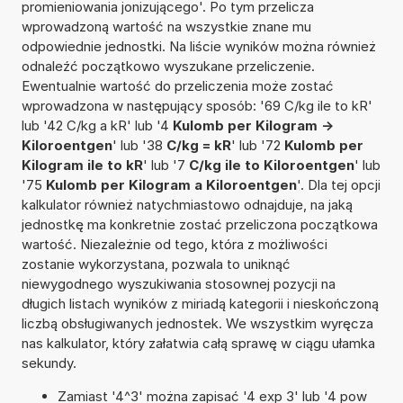
promieniowania jonizującego'. Po tym przelicza
wprowadzoną wartość na wszystkie znane mu
odpowiednie jednostki. Na liście wyników można również
odnaleźć początkowo wyszukane przeliczenie.
Ewentualnie wartość do przeliczenia może zostać
wprowadzona w następujący sposób: '69 C/kg ile to kR'
lub '42 C/kg a kR' lub '4
Kulomb per Kilogram ->
Kiloroentgen
' lub '38
C/kg = kR
' lub '72
Kulomb per
Kilogram ile to kR
' lub '7
C/kg ile to Kiloroentgen
' lub
'75
Kulomb per Kilogram a Kiloroentgen
'. Dla tej opcji
kalkulator również natychmiastowo odnajduje, na jaką
jednostkę ma konkretnie zostać przeliczona początkowa
wartość. Niezależnie od tego, która z możliwości
zostanie wykorzystana, pozwala to uniknąć
niewygodnego wyszukiwania stosownej pozycji na
długich listach wyników z miriadą kategorii i nieskończoną
liczbą obsługiwanych jednostek. We wszystkim wyręcza
nas kalkulator, który załatwia całą sprawę w ciągu ułamka
sekundy.
Zamiast '4^3' można zapisać '4 exp 3' lub '4 pow