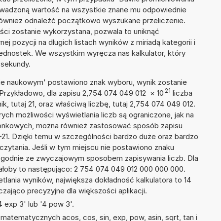
rowadzoną wartość na wszystkie znane mu odpowiednie
 również odnaleźć początkowo wyszukane przeliczenie.
ości zostanie wykorzystana, pozwala to uniknąć
pozycji na długich listach wyników z miriadą kategorii i
ednostek. We wszystkim wyręcza nas kalkulator, który
 sekundy.
isie naukowym' postawiono znak wyboru, wynik zostanie
21
 Przykładowo, dla zapisu 2,754 074 049 012
×
10
liczba
k, tutaj 21, oraz właściwą liczbę, tutaj 2,754 074 049 012.
ych możliwości wyświetlania liczb są ograniczone, jak na
szonkowych, można również zastosować sposób zapisu
E+21. Dzięki temu w szczególności bardzo duże oraz bardzo
dczytania. Jeśli w tym miejscu nie postawiono znaku
zgodnie ze zwyczajowym sposobem zapisywania liczb. Dla
łoby to następująco: 2 754 074 049 012 000 000 000.
tlania wyników, największa dokładność kalkulatora to 14
zająco precyzyjne dla większości aplikacji.
 exp 3' lub '4 pow 3'.
atematycznych acos, cos, sin, exp, pow, asin, sqrt, tan i