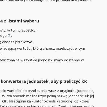
ra z listami wyboru
isty, w tym przypadku '
cego
'.
ą chcesz przeliczyć.
wiadającą wartości, którą chcesz przeliczyć, w tym
]'.
zeliczona na wszystkie jednostki miary dostępne w
konwertera jednostek, aby przeliczyć kR
nie wartości do przeliczenia wraz z oryginalną jednostką
'. W ten sposób można użyć pełną nazwę jednostki lub jej
 '
kR
'. Następnie kalkulator określa kategorię, do której
stać przeliczona, w tym przypadku 'Dawki promieniowania