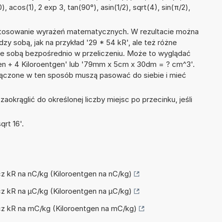
), acos(1), 2 exp 3, tan(90°), asin(1/2), sqrt(4), sin(π/2),
 stosowanie wyrażeń matematycznych. W rezultacie można
dzy sobą, jak na przykład '29 * 54 kR', ale też różne
ze sobą bezpośrednio w przeliczeniu. Może to wyglądać
gen + 4 Kiloroentgen' lub '79mm x 5cm x 30dm = ? cm^3'.
łączone w ten sposób muszą pasować do siebie i mieć
okrąglić do określonej liczby miejsc po przecinku, jeśli
rt 16'.
icz kR na nC/kg (Kiloroentgen na nC/kg)
icz kR na µC/kg (Kiloroentgen na µC/kg)
icz kR na mC/kg (Kiloroentgen na mC/kg)