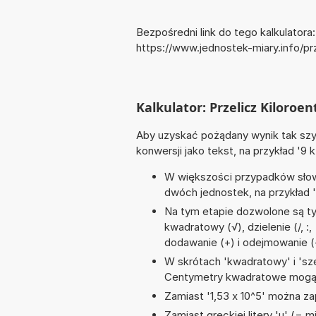
Bezpośredni link do tego kalkulatora:
https://www.jednostek-miary.info/pr
Kalkulator: Przelicz Kiloroen
Aby uzyskać pożądany wynik tak szyb
konwersji jako tekst, na przykład '9 k
W większości przypadków słowo
dwóch jednostek, na przykład '1
Na tym etapie dozwolone są ty
kwadratowy (√), dzielenie (/, :, 
dodawanie (+) i odejmowanie (
W skrótach 'kwadratowy' i 'sze
Centymetry kwadratowe mogą 
Zamiast '1,53 x 10^5' można zap
Zamiast greckiej litery 'µ' (= 