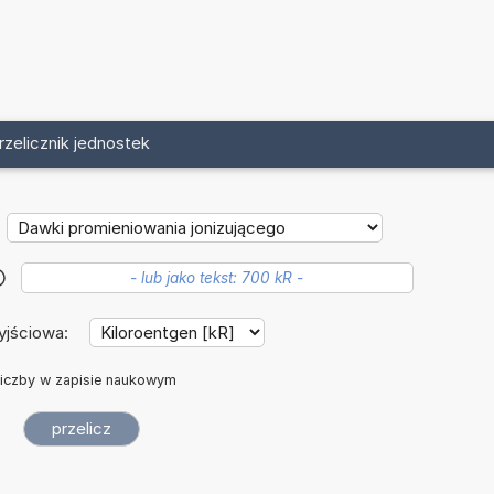
rzelicznik jednostek
?
yjściowa:
iczby w zapisie naukowym