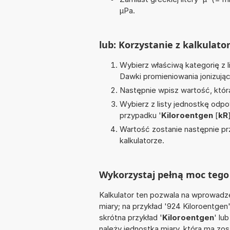
µPa.
lub: Korzystanie z kalkulato
Wybierz właściwą kategorię z l
Dawki promieniowania jonizują
Następnie wpisz wartość, któr
Wybierz z listy jednostkę odpo
przypadku '
Kiloroentgen
[
kR
Wartość zostanie następnie pr
kalkulatorze.
Wykorzystaj pełną moc tego 
Kalkulator ten pozwala na wprowadze
miary; na przykład '924 Kiloroentgen
skrótna przykład '
Kiloroentgen
' lub
należy jednostka miary, która ma zo