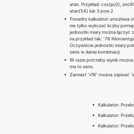
atan. Przykład: cos(pi/2), sin(90
atan(1/4) lub 3 pow 2
Ponadto kalkulator umożliwia
nie tylko wyliczać liczby pomię
jednostki miary można łączyć 
na przykład tak: '78 Kiloroent
Oczywiście jednostki miary po
sens w danej kombinacji.
W razie potrzeby wynik można za
ma to sens.
Zamiast '√16' można zapisać 'sq
Kalkulator: Przel
Kalkulator: Przel
Kalkulator: Przel