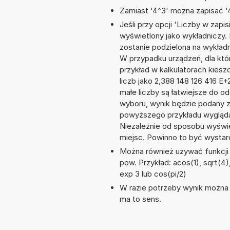
Zamiast '4^3' można zapisać '4
Jeśli przy opcji 'Liczby w zap
wyświetlony jako wykładniczy. 
zostanie podzielona na wykładni
W przypadku urządzeń, dla któr
przykład w kalkulatorach kie
liczb jako 2,388 148 126 416 E
małe liczby są łatwiejsze do o
wyboru, wynik będzie podany 
powyższego przykładu wyglądał
Niezależnie od sposobu wyświe
miejsc. Powinno to być wystarc
Można również używać funkcji m
pow. Przykład: acos(1), sqrt(4),
exp 3 lub cos(pi/2)
W razie potrzeby wynik można za
ma to sens.