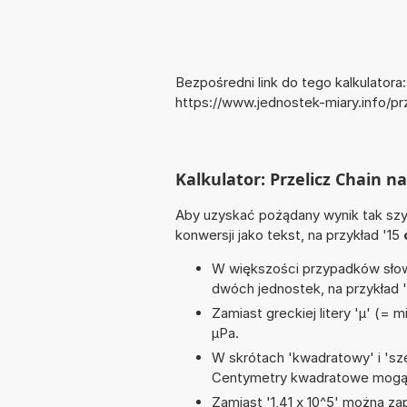
Bezpośredni link do tego kalkulatora:
https://www.jednostek-miary.info/p
Kalkulator: Przelicz Chain 
Aby uzyskać pożądany wynik tak szyb
konwersji jako tekst, na przykład '15
W większości przypadków słowo
dwóch jednostek, na przykład 
Zamiast greckiej litery 'µ' (= 
µPa.
W skrótach 'kwadratowy' i 'sze
Centymetry kwadratowe mogą 
Zamiast '1,41 x 10^5' można zap