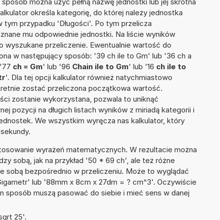
n sposób można użyć pełną nazwę jednostki lub jej skrótna
kalkulator określa kategorię, do której należy jednostka
w tym przypadku 'Długości'. Po tym przelicza
nane mu odpowiednie jednostki. Na liście wyników
 wyszukane przeliczenie. Ewentualnie wartość do
a w następujący sposób: '39 ch ile to Gm' lub '36 ch a
 '77
ch = Gm
' lub '96
Chain ile to Gm
' lub '16
ch ile to
tr
'. Dla tej opcji kalkulator również natychmiastowo
kretnie zostać przeliczona początkowa wartość.
ości zostanie wykorzystana, pozwala to uniknąć
pozycji na długich listach wyników z miriadą kategorii i
ednostek. We wszystkim wyręcza nas kalkulator, który
 sekundy.
 stosowanie wyrażeń matematycznych. W rezultacie można
dzy sobą, jak na przykład '50 * 69 ch', ale też różne
ze sobą bezpośrednio w przeliczeniu. Może to wyglądać
1 Gigametr' lub '88mm x 8cm x 27dm = ? cm^3'. Oczywiście
en sposób muszą pasować do siebie i mieć sens w danej
qrt 25'.