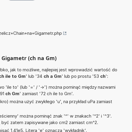
rzelicz+Chain+na+Gigametr.php
na Gigametr (ch na Gm)
ko, jak to możliwe, najlepiej jest wprowadzić wartość do
ch ile to Gm
' lub '34
ch a Gm
' lub po prostu '53
ch
':
 'ile to' (lub '=' / '->') można pominąć między nazwami
'91
ch Gm
' zamiast '72 ch ile to Gm'.
mikro) można użyć zwykłego 'u', na przykład uPa zamiast
ścienny' można pominąć znak '^' w znakach '^2' i '^3'.
być zatem zapisywane jako cm2 zamiast cm^2.
isać 1,41e5. Litera 'e' oznacza 'wykładnik'.