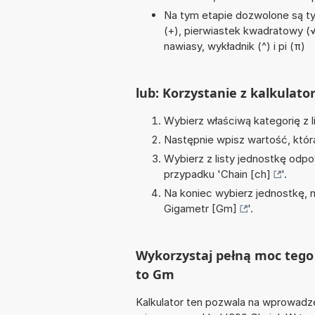
Na tym etapie dozwolone są t
(+), pierwiastek kwadratowy (√),
nawiasy, wykładnik (^) i pi (π)
lub: Korzystanie z kalkulato
Wybierz właściwą kategorię z l
Następnie wpisz wartość, któr
Wybierz z listy jednostkę odpo
przypadku '
Chain [ch]
'.
Na koniec wybierz jednostkę, 
Gigametr [Gm]
'.
Wykorzystaj pełną moc tego 
to Gm
Kalkulator ten pozwala na wprowadze