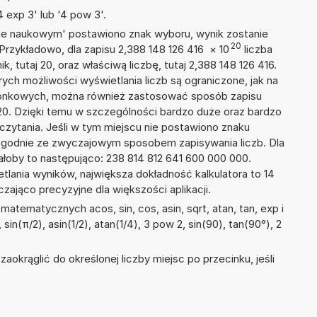
 exp 3' lub '4 pow 3'.
isie naukowym' postawiono znak wyboru, wynik zostanie
20
Przykładowo, dla zapisu 2,388 148 126 416
×
10
liczba
k, tutaj 20, oraz właściwą liczbę, tutaj 2,388 148 126 416.
ych możliwości wyświetlania liczb są ograniczone, jak na
szonkowych, można również zastosować sposób zapisu
+20. Dzięki temu w szczególności bardzo duże oraz bardzo
dczytania. Jeśli w tym miejscu nie postawiono znaku
zgodnie ze zwyczajowym sposobem zapisywania liczb. Dla
oby to następująco: 238 814 812 641 600 000 000.
tlania wyników, największa dokładność kalkulatora to 14
zająco precyzyjne dla większości aplikacji.
atematycznych acos, sin, cos, asin, sqrt, atan, tan, exp i
 sin(π/2), asin(1/2), atan(1/4), 3 pow 2, sin(90), tan(90°), 2
okrąglić do określonej liczby miejsc po przecinku, jeśli