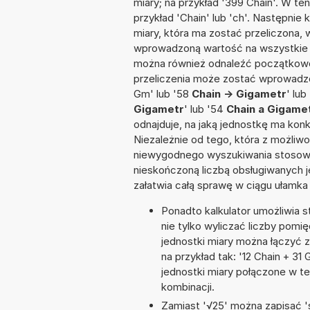
miary; na przykład '399 Chain'. W te
przykład 'Chain' lub 'ch'. Następnie 
miary, która ma zostać przeliczona, 
wprowadzoną wartość na wszystkie z
można również odnaleźć początkowo
przeliczenia może zostać wprowadzon
Gm' lub '58
Chain -> Gigametr
' lub
Gigametr
' lub '54
Chain a Gigame
odnajduje, na jaką jednostkę ma kon
Niezależnie od tego, która z możliw
niewygodnego wyszukiwania stosownej 
nieskończoną liczbą obsługiwanych j
załatwia całą sprawę w ciągu ułamka
Ponadto kalkulator umożliwia
nie tylko wyliczać liczby pomię
jednostki miary można łączyć 
na przykład tak: '12 Chain + 3
jednostki miary połączone w t
kombinacji.
Zamiast '√25' można zapisać 's