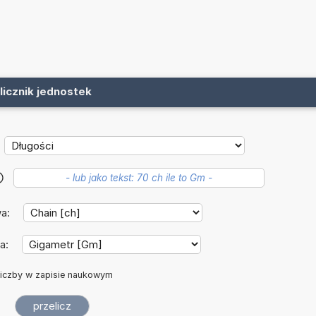
licznik jednostek
?
wa:
a:
iczby w zapisie naukowym