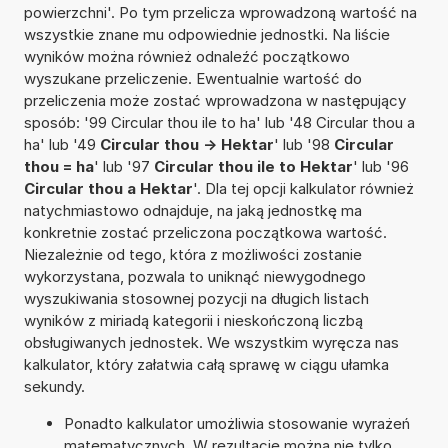
powierzchni'. Po tym przelicza wprowadzoną wartość na
wszystkie znane mu odpowiednie jednostki. Na liście
wyników można również odnaleźć początkowo
wyszukane przeliczenie. Ewentualnie wartość do
przeliczenia może zostać wprowadzona w następujący
sposób: '99 Circular thou ile to ha' lub '48 Circular thou a
ha' lub '49
Circular thou -> Hektar
' lub '98
Circular
thou = ha
' lub '97
Circular thou ile to Hektar
' lub '96
Circular thou a Hektar
'. Dla tej opcji kalkulator również
natychmiastowo odnajduje, na jaką jednostkę ma
konkretnie zostać przeliczona początkowa wartość.
Niezależnie od tego, która z możliwości zostanie
wykorzystana, pozwala to uniknąć niewygodnego
wyszukiwania stosownej pozycji na długich listach
wyników z miriadą kategorii i nieskończoną liczbą
obsługiwanych jednostek. We wszystkim wyręcza nas
kalkulator, który załatwia całą sprawę w ciągu ułamka
sekundy.
Ponadto kalkulator umożliwia stosowanie wyrażeń
matematycznych. W rezultacie można nie tylko