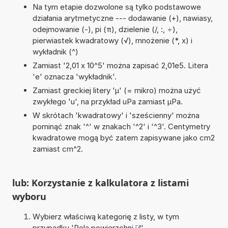
Na tym etapie dozwolone są tylko podstawowe
działania arytmetyczne --- dodawanie (+), nawiasy,
odejmowanie (-), pi (π), dzielenie (/, :, ÷),
pierwiastek kwadratowy (√), mnożenie (*, x) i
wykładnik (^)
Zamiast '2,01 x 10^5' można zapisać 2,01e5. Litera
'e' oznacza 'wykładnik'.
Zamiast greckiej litery 'µ' (= mikro) można użyć
zwykłego 'u', na przykład uPa zamiast µPa.
W skrótach 'kwadratowy' i 'sześcienny' można
pominąć znak '^' w znakach '^2' i '^3'. Centymetry
kwadratowe mogą być zatem zapisywane jako cm2
zamiast cm^2.
lub: Korzystanie z kalkulatora z listami
wyboru
Wybierz właściwą kategorię z listy, w tym
przypadku '
Pola powierzchni
'.