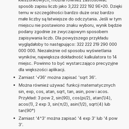
sposób zapisu liczb jako 3,222 222 192 9E+20. Dzięki
temu w szczególności bardzo duże oraz bardzo
małe liczby są łatwiejsze do odczytania. Jeśli w tym
miejscu nie postawiono znaku wyboru, wynik będzie
podany zgodnie ze zwyczajowym sposobem
zapisywania liczb. Dla powyższego przykładu
wyglądałoby to następująco: 322 222 219 290 000
000 000. Niezależnie od sposobu wyświetlania
wyników, największa dokładność kalkulatora to 14
miejsc. Powinno to być wystarczająco precyzyjne
dla większości aplikacji.
Zamiast '√36' można zapisać 'sqrt 36'.
Można również używać funkcji matematycznych
sin, exp, cos, atan, sqrt, tan, asin, pow i acos.
Przykład: 3 pow 2, sin(90), cos(pi/2), atan(1/4),
acos(1), 2 exp 3, sin(π/2), asin(1/2), sqrt(4) lub
tan(90°)
Zamiast '4^3' można zapisać '4 exp 3' lub '4 pow
3'.