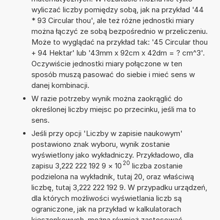
wyliczać liczby pomiędzy sobą, jak na przykład '44
* 93 Circular thou', ale też różne jednostki miary
można łączyć ze sobą bezpośrednio w przeliczeniu.
Może to wyglądać na przykład tak: '45 Circular thou
+ 94 Hektar' lub '43mm x 92cm x 42dm = ? cm^3'.
Oczywiście jednostki miary połączone w ten
sposób muszą pasować do siebie i mieć sens w
danej kombinacji.
W razie potrzeby wynik można zaokrąglić do
określonej liczby miejsc po przecinku, jeśli ma to
sens.
Jeśli przy opcji 'Liczby w zapisie naukowym'
postawiono znak wyboru, wynik zostanie
wyświetlony jako wykładniczy. Przykładowo, dla
20
zapisu 3,222 222 192 9
×
10
liczba zostanie
podzielona na wykładnik, tutaj 20, oraz właściwą
liczbę, tutaj 3,222 222 192 9. W przypadku urządzeń,
dla których możliwości wyświetlania liczb są
ograniczone, jak na przykład w kalkulatorach
kieszonkowych, można również zastosować