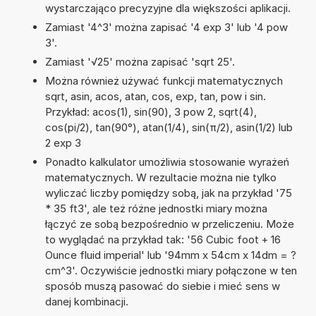
wystarczająco precyzyjne dla większości aplikacji.
Zamiast '4^3' można zapisać '4 exp 3' lub '4 pow
3'.
Zamiast '√25' można zapisać 'sqrt 25'.
Można również używać funkcji matematycznych
sqrt, asin, acos, atan, cos, exp, tan, pow i sin.
Przykład: acos(1), sin(90), 3 pow 2, sqrt(4),
cos(pi/2), tan(90°), atan(1/4), sin(π/2), asin(1/2) lub
2 exp 3
Ponadto kalkulator umożliwia stosowanie wyrażeń
matematycznych. W rezultacie można nie tylko
wyliczać liczby pomiędzy sobą, jak na przykład '75
* 35 ft3', ale też różne jednostki miary można
łączyć ze sobą bezpośrednio w przeliczeniu. Może
to wyglądać na przykład tak: '56 Cubic foot + 16
Ounce fluid imperial' lub '94mm x 54cm x 14dm = ?
cm^3'. Oczywiście jednostki miary połączone w ten
sposób muszą pasować do siebie i mieć sens w
danej kombinacji.