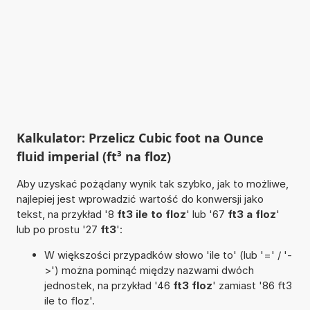
Kalkulator: Przelicz Cubic foot na Ounce
fluid imperial (ft³ na floz)
Aby uzyskać pożądany wynik tak szybko, jak to możliwe,
najlepiej jest wprowadzić wartość do konwersji jako
tekst, na przykład '8
ft3 ile to floz
' lub '67
ft3 a floz
'
lub po prostu '27
ft3
':
W większości przypadków słowo 'ile to' (lub '=' / '-
>') można pominąć między nazwami dwóch
jednostek, na przykład '46
ft3 floz
' zamiast '86 ft3
ile to floz'.