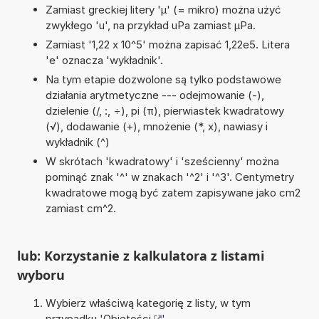
Zamiast greckiej litery 'µ' (= mikro) można użyć
zwykłego 'u', na przykład uPa zamiast µPa.
Zamiast '1,22 x 10^5' można zapisać 1,22e5. Litera
'e' oznacza 'wykładnik'.
Na tym etapie dozwolone są tylko podstawowe
działania arytmetyczne --- odejmowanie (-),
dzielenie (/, :, ÷), pi (π), pierwiastek kwadratowy
(√), dodawanie (+), mnożenie (*, x), nawiasy i
wykładnik (^)
W skrótach 'kwadratowy' i 'sześcienny' można
pominąć znak '^' w znakach '^2' i '^3'. Centymetry
kwadratowe mogą być zatem zapisywane jako cm2
zamiast cm^2.
lub: Korzystanie z kalkulatora z listami
wyboru
Wybierz właściwą kategorię z listy, w tym
przypadku '
Objętości
'.