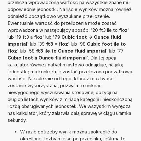
przelicza wprowadzoną wartość na wszystkie znane mu
odpowiednie jednostki. Na liście wyników można również
odnaleźć początkowo wyszukane przeliczenie.
Ewentualnie wartość do przeliczenia może zostać
wprowadzona w następujący sposób: '20 ft3 ile to floz'
lub '19 ft3 a floz' lub '79
Cubic foot -> Ounce fluid
imperial
' lub '39
ft3 = floz
' lub '98
Cubic foot ile to
floz
' lub '58
ft3 ile to Ounce fluid imperial
' lub '77
Cubic foot a Ounce fluid imperial
'. Dla tej opcji
kalkulator również natychmiastowo odnajduje, na jaką
jednostkę ma konkretnie zostać przeliczona początkowa
wartość. Niezależnie od tego, która z możliwości
zostanie wykorzystana, pozwala to uniknąć
niewygodnego wyszukiwania stosownej pozycji na
długich listach wyników z miriadą kategorii i nieskończoną
liczbą obsługiwanych jednostek. We wszystkim wyręcza
nas kalkulator, który załatwia całą sprawę w ciągu ułamka
sekundy.
W razie potrzeby wynik można zaokrąglić do
określonej liczby miejsc po przecinku, jeśli ma to